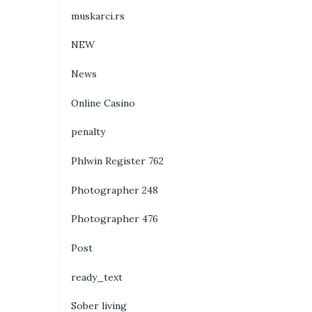
muskarci.rs
NEW
News
Online Casino
penalty
Phlwin Register 762
Photographer 248
Photographer 476
Post
ready_text
Sober living