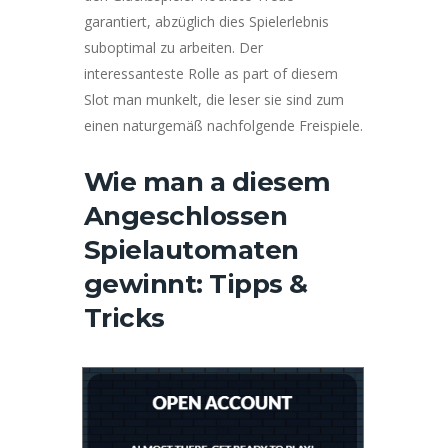
garantiert, abzüglich dies Spielerlebnis
suboptimal zu arbeiten. Der
interessanteste Rolle as part of diesem
Slot man munkelt, die leser sie sind zum
einen naturgemäß nachfolgende Freispiele.
Wie man a diesem
Angeschlossen
Spielautomaten
gewinnt: Tipps &
Tricks