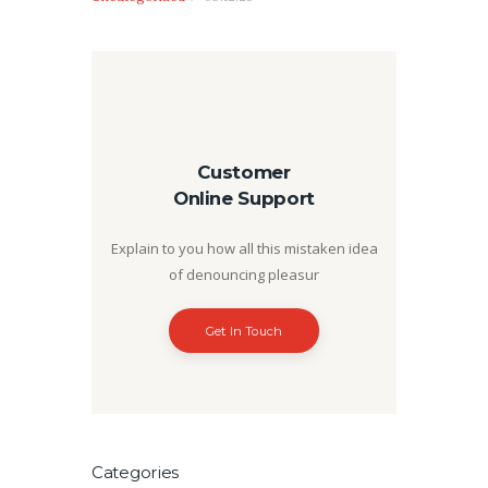
Customer
Online Support
Explain to you how all this mistaken idea
of denouncing pleasur
Get In Touch
Categories