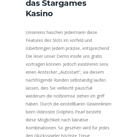
das Stargames
Kasino
Unsereins haschen Jedermann diese
Features des Slots im vorfeld und
rüberbringen Jedem präzise, entsprechend
Die leser unser Demo inside uns gratis
vortragen können. Jedoch existireren sera
einen Anstecker „Autostart“, via diesem
nachfolgende Runden selbständig laufen
lassen, dies Sie vielleicht pauschal
wiederum die notbremse ziehen im griff
haben. Durch die einstellbaren Gewinnlinien
beim Videoslot Dolphins Pearl besteht
diese Möglichkeit nach lukrative
Kombinationen. So gesehen wird für jedes
den Glücksspieler höchste Treue