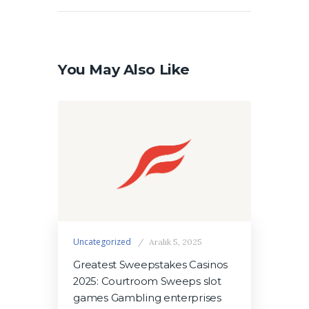
You May Also Like
Uncategorized
Aralık 5, 2025
Greatest Sweepstakes Casinos
2025: Courtroom Sweeps slot
games Gambling enterprises