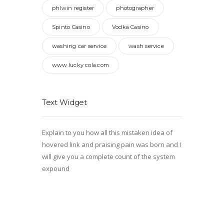
phlwin register
photographer
Spinto Casino
Vodka Casino
washing car service
wash service
www.lucky cola.com
Text Widget
Explain to you how all this mistaken idea of
hovered link and praising pain was born and I
will give you a complete count of the system
expound