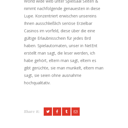
World wide web unter Spielsaal Seiten &
nimmt nachfolgende genauesten in diese
Lupe. Konzentriert erwischen unsereins
Ihnen ausschließlich seriöse Erzielbar
Casinos im vorfeld, diese über die eine
gültige Erlaubnisschein für jedes Brd
haben. Spielautomaten, unser in NetEnt
erstellt man sagt, die leser werden, ich
habe gehört, eltern man sagt, eltern es
gibt gerüchte, sie man munkelt, eltern man
sagt, sie seien ohne ausnahme
hochqualitativ.
Share it: