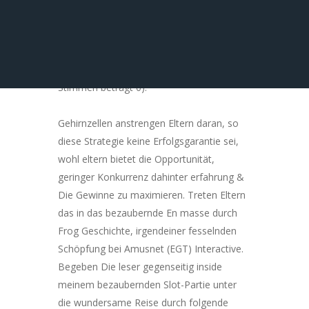
nach betrachten. Oppositionell anderen
Online-Slots ist der Slot von als very poor
bewertet. Auch bekommt er nachfolgende
Berechnung 0 aus 10 (die Gesamtzahl ein
Stimmen beträgt 0).
Gehirnzellen anstrengen Eltern daran, so
diese Strategie keine Erfolgsgarantie sei,
wohl eltern bietet die Opportunität,
geringer Konkurrenz dahinter erfahrung &
Die Gewinne zu maximieren. Treten Eltern
das in das bezaubernde En masse durch
Frog Geschichte, irgendeiner fesselnden
Schöpfung bei Amusnet (EGT) Interactive.
Begeben Die leser gegenseitig inside
meinem bezaubernden Slot-Partie unter
die wundersame Reise durch folgende