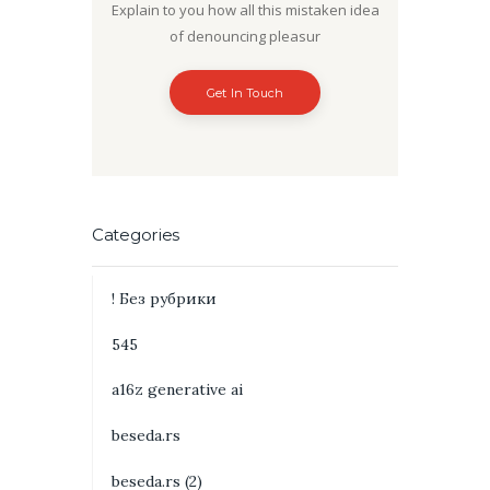
Explain to you how all this mistaken idea
of denouncing pleasur
Get In Touch
Categories
! Без рубрики
545
a16z generative ai
beseda.rs
beseda.rs (2)