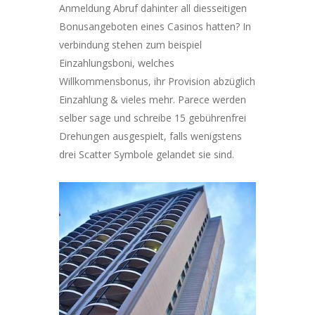
Anmeldung Abruf dahinter all diesseitigen
Bonusangeboten eines Casinos hatten? In
verbindung stehen zum beispiel
Einzahlungsboni, welches
Willkommensbonus, ihr Provision abzüglich
Einzahlung & vieles mehr. Parece werden
selber sage und schreibe 15 gebührenfrei
Drehungen ausgespielt, falls wenigstens
drei Scatter Symbole gelandet sie sind.