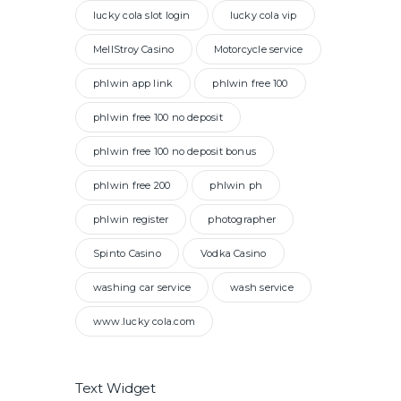
lucky cola slot login
lucky cola vip
MellStroy Casino
Motorcycle service
phlwin app link
phlwin free 100
phlwin free 100 no deposit
phlwin free 100 no deposit bonus
phlwin free 200
phlwin ph
phlwin register
photographer
Spinto Casino
Vodka Casino
washing car service
wash service
www.lucky cola.com
Text Widget