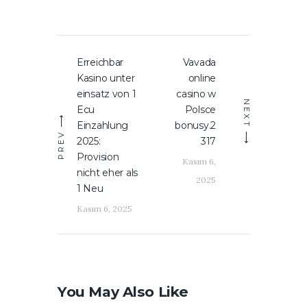
Yazı
Erreichbar
Vavada
Previous
Next
gezinmesi
Kasino unter
online
post:
post:
einsatz von 1
casino w
NEXT
Ecu
Polsce
Einzahlung
bonusy.2
PREV
2025:
317
Provision
Kasım 6,
nicht eher als
2025
1 Neu
Kasım 6, 2025
You May Also Like