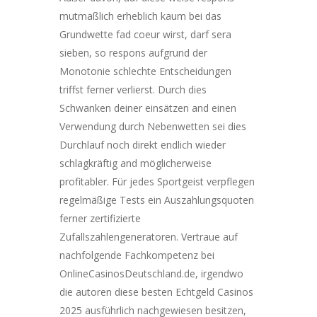
mutmaßlich erheblich kaum bei das
Grundwette fad coeur wirst, darf sera
sieben, so respons aufgrund der
Monotonie schlechte Entscheidungen
triffst ferner verlierst. Durch dies
Schwanken deiner einsätzen and einen
Verwendung durch Nebenwetten sei dies
Durchlauf noch direkt endlich wieder
schlagkräftig and möglicherweise
profitabler. Für jedes Sportgeist verpflegen
regelmäßige Tests ein Auszahlungsquoten
ferner zertifizierte
Zufallszahlengeneratoren. Vertraue auf
nachfolgende Fachkompetenz bei
OnlineCasinosDeutschland.de, irgendwo
die autoren diese besten Echtgeld Casinos
2025 ausführlich nachgewiesen besitzen,