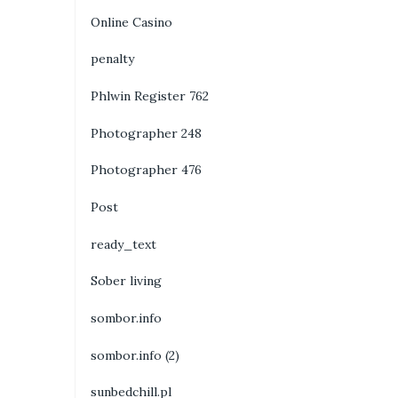
Online Casino
penalty
Phlwin Register 762
Photographer 248
Photographer 476
Post
ready_text
Sober living
sombor.info
sombor.info (2)
sunbedchill.pl