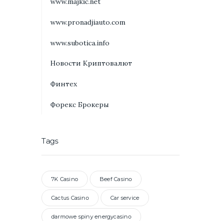
www.majkic.net
www.pronadjiauto.com
www.subotica.info
Новости Криптовалют
Финтех
Форекс Брокеры
Tags
7K Casino
Beef Casino
Cactus Casino
Car service
darmowe spiny energycasino