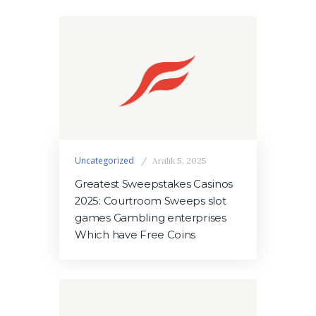
Uncategorized
Aralık 5, 2025
Greatest Sweepstakes Casinos
2025: Courtroom Sweeps slot
games Gambling enterprises
Which have Free Coins