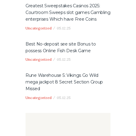
Greatest Sweepstakes Casinos 2025:
Courtroom Sweeps slot games Gambling
enterprises Which have Free Coins
Uncategorized
05.12.25
Best No-deposit see site Bonus to
possess Online Fish Desk Game
Uncategorized
05.12.25
Rune Warehouse 5: Vikings Go Wild
mega jackpot 8 Secret Section Group
Missed
Uncategorized
05.12.25