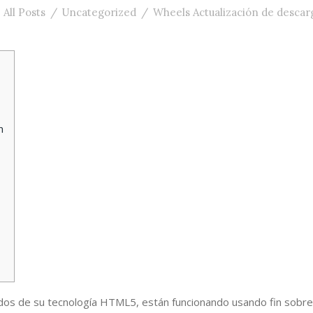
All Posts
Uncategorized
Wheels Actualización de descarga
n
ados de su tecnología HTML5, están funcionando usando fin sobre