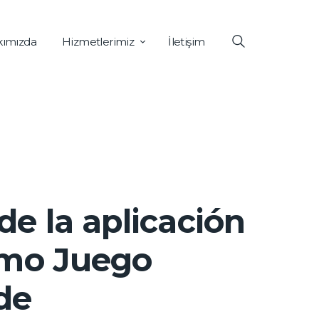
kımızda
Hizmetlerimiz
İletişim
e la aplicación
emo Juego
de