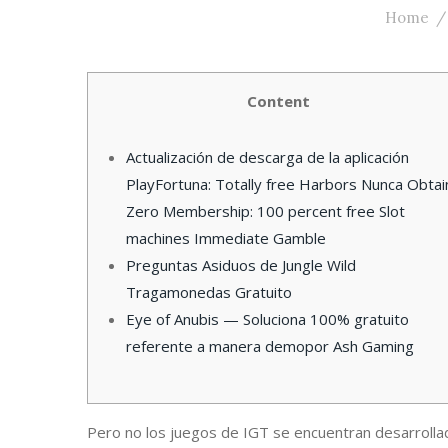
Home
Content
Actualización de descarga de la aplicación
PlayFortuna: Totally free Harbors Nunca Obtai
Zero Membership: 100 percent free Slot
machines Immediate Gamble
Preguntas Asiduos de Jungle Wild
Tragamonedas Gratuito
Eye of Anubis — Soluciona 100% gratuito
referente a manera demopor Ash Gaming
Pero no los juegos de IGT se encuentran desarroll