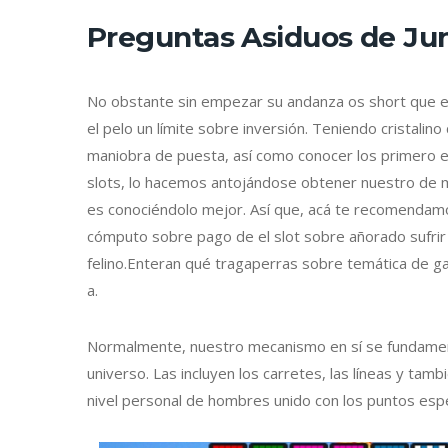
Preguntas Asiduos de Ju
No obstante sin empezar su andanza os short que e
el pelo un límite sobre inversión. Teniendo cristali
maniobra de puesta, así­ como conocer los primero e
slots, lo hacemos antojándose obtener nuestro de m
es conociéndolo mejor. Así que, acá te recomendam
cómputo sobre pago de el slot sobre añorado sufrir
felino.Enteran qué tragaperras sobre temática de g
a.
Normalmente, nuestro mecanismo en sí se fundamenta
universo. Las incluyen los carretes, las líneas y ta
nivel personal de hombres unido con los puntos esp