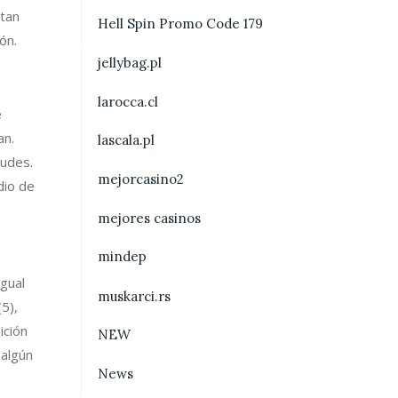
itan
Hell Spin Promo Code 179
ón.
jellybag.pl
larocca.cl
e
an.
lascala.pl
tudes.
mejorcasino2
dio de
mejores casinos
mindep
gual
muskarci.rs
5),
ición
NEW
 algún
News