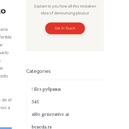
Explain to you how all this mistaken
to
idea of denouncing pleasur
Get In Touch
acia
erible
ar
uarlo
a
de
Categories
bido
! Без рубрики
 de el
545
emos a
a16z generative ai
beseda.rs