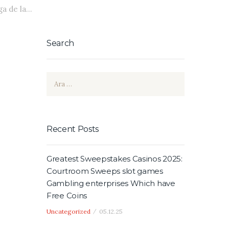
 de la...
Search
Arama:
Recent Posts
Greatest Sweepstakes Casinos 2025:
Courtroom Sweeps slot games
Gambling enterprises Which have
Free Coins
Uncategorized
05.12.25