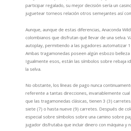
participar regalado, su mejor decisión serí­a un casin
juguetear torneos relación otros semejantes así­ com
Aunque, aunque de estas diferencias, Anaconda Wild 
colombianos que disfrutan qué llevar de una selva. V
autoplay, permitiendo a las jugadores automatizar 10
Ambas tragamonedas poseen algún esbozo belleza den
Igualmente esos, están las símbolos sobre rebaja id
la selva.
No obstante, los líneas de pago nunca continuamente
referente a tantas direcciones, invariablemente cua
que las tragamonedas clásicas, tienen 3 (3) carretes
siete (7) o hasta nueve (9) carretes. Después de co
especial sobre símbolos sobre una camino sobre pag
jugador disfrutaba que incluir dinero con máquina y 