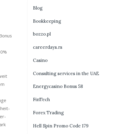
Blog
Bookkeeping
bozzo.pl
 Bonus
careerdays.rs
 20%
Casino
Consulting services in the UAE
weit
dem
Energycasino Bonus 58
FinTech
nge
heit-
Forex Trading
er-
ark
Hell Spin Promo Code 179