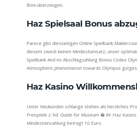
Boni uberzeugen.
Haz Spielsaal Bonus abzu
Parece gibt diesseitigen Online Spielbank Maklercour
diesem zweck keinen Mindestumsatz, unser optimale 
Spielbank And no Abschlagzahlung Bonus Codes Olym
Atmospheric phenomenon towards Olympus gutgesc
Haz Kasino Willkommens
Unter Neukunden schlange stehen als herzliches P
Freispiele z. hd. Guide for Museum � ihr Haz Kasino 
Mindesteinzahlung betragt 10 Euro.