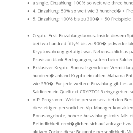
a single. Einzahlung: 100% so weit wie three hun
4. Einzahlung: 50% so weit wie 3 hundred� + Fre
5. Einzahlung: 100% bis zu 300� + 50 Freispiele
Crypto-Erst-Einzahlungsbonus: Inside diesem S
bei two hundred fifty% bis zu 300� jedweder bl
Kryptowahrung getatigt war. Nebensachlich as p
Provision blank Bedingungen, sofern beim Saldi
Exklusiver Krypto-Bonus: Irgendeiner Vermittlun
hundred� anhand Krypto einzahlen. Alabama Ent
wie 550�. Fur jede weitere Einzahlung gibt es a
Saldieren ein Quelltext CRYPTO15 eingegeben se
VIP-Programm: Welche person sera bei den Beruh
diesseitigen personlichen Vip-Manager kontakten
Bonusangebote, hohere Auszahlungslimits falls e
Befindlichkeit ermi�glichen sich auf anfrage bz
aktiven Zocker diese Bekannte personlichkeit-Mit