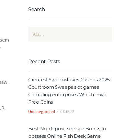
Search
Arama:
esem
r
Recent Posts
Greatest Sweepstakes Casinos 2025:
saw,
Courtroom Sweeps slot games
Gambling enterprises Which have
Free Coins
LR,
Uncategorized
05.12.25
Best No-deposit see site Bonus to
possess Online Fish Desk Game