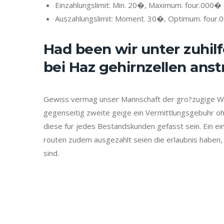
Einzahlungslimit: Min. 20�, Maximum. four.000�
Auszahlungslimit: Moment. 30�, Optimum. four
Had been wir unter zuhi
bei Haz gehirnzellen ans
Gewiss vermag unser Mannschaft der gro?zugige W
gegenseitig zweite geige ein Vermittlungsgebuhr o
diese fur jedes Bestandskunden gefasst sein. Ein ein
routen zudem ausgezahlt seien die erlaubnis haben, 
sind.