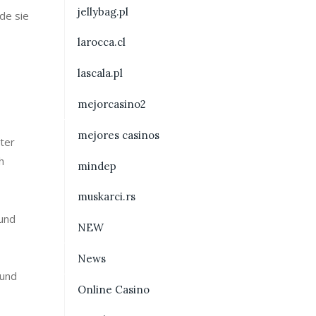
jellybag.pl
de sie
larocca.cl
lascala.pl
mejorcasino2
mejores casinos
nter
h
mindep
muskarci.rs
 und
NEW
News
 und
Online Casino