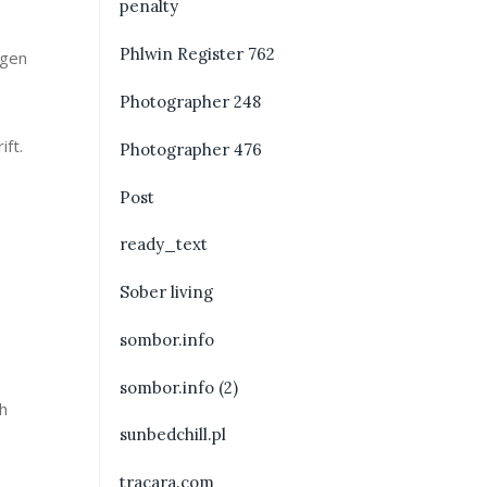
penalty
Phlwin Register 762
igen
Photographer 248
ift.
Photographer 476
Post
ready_text
Sober living
sombor.info
sombor.info (2)
h
sunbedchill.pl
tracara.com