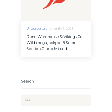
Uncategorized
Aralık 5, 2025
Rune Warehouse 5: Vikings Go
Wild mega jackpot 8 Secret
Section Group Missed
Search
Arama: