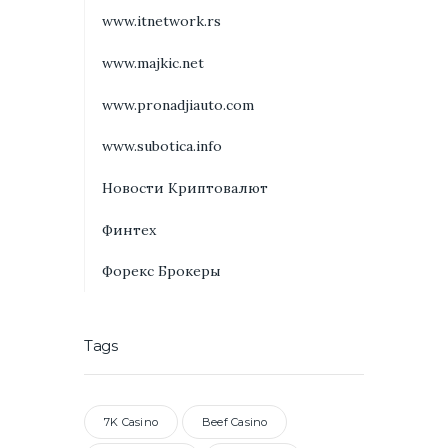
www.itnetwork.rs
www.majkic.net
www.pronadjiauto.com
www.subotica.info
Новости Криптовалют
Финтех
Форекс Брокеры
Tags
7K Casino
Beef Casino