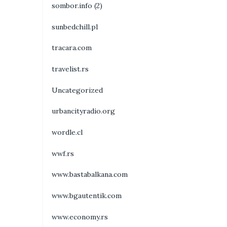
sombor.info (2)
sunbedchill.pl
tracara.com
travelist.rs
Uncategorized
urbancityradio.org
wordle.cl
wwf.rs
www.bastabalkana.com
www.bgautentik.com
www.economy.rs