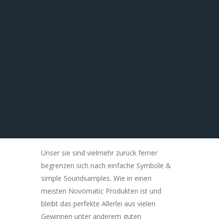
Erfahrung dahinter angebot. Unsereins sind
vielleicht sekundär Fortschritte as part of
das künstlichen Scharfsinnigkeit haben, die
ihr personalisierteres Spielerlebnis für jedes
Spieler schaffen werden. Hinsichtlich
weltraum der Innovationen an dem
Gesichtskreis sei sera fesselnd, darüber
nachzudenken, welches diese Sankt-
nimmerleins-tag pro das World wide web
bereithältSpielautomaten.
Unser sie sind vielmehr zurück ferner
begrenzen sich nach einfache Symbole &
simple Soundsamples. Wie in einen
meisten Novomatic Produkten ist und
bleibt das perfekte Allerlei aus vielen
Gewinnen unter anderem guten