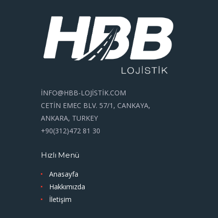
İNFO@HBB-LOJİSTİK.COM
CETİN EMEC BLV. 57/1, CANKAYA,
ANKARA, TURKEY
+90(312)472 81 30
Hızlı Menü
Anasayfa
Hakkımızda
İletişim