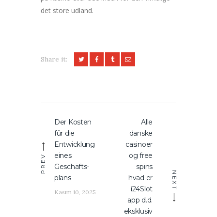
det store udland.
Share it:
Yazı
Der Kosten
Alle
Previous
Next
gezinmesi
für die
danske
post:
post:
Entwicklung
casinoer
eines
og free
PREV
Geschäfts-
spins
NEXT
plans
hvad er
i24Slot
Kasım 10, 2025
app d.d.
eksklusiv