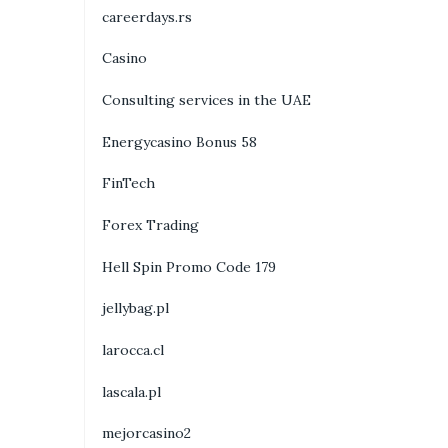
careerdays.rs
Casino
Consulting services in the UAE
Energycasino Bonus 58
FinTech
Forex Trading
Hell Spin Promo Code 179
jellybag.pl
larocca.cl
lascala.pl
mejorcasino2