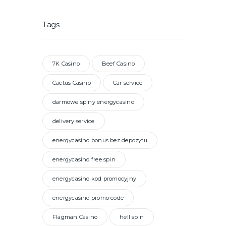
Tags
7K Casino
Beef Casino
Cactus Casino
Car service
darmowe spiny energycasino
delivery service
energycasino bonus bez depozytu
energycasino free spin
energycasino kod promocyjny
energycasino promo code
Flagman Casino
hell spin