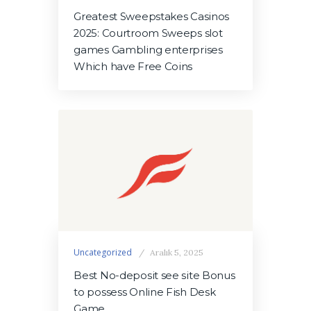
Greatest Sweepstakes Casinos
2025: Courtroom Sweeps slot
games Gambling enterprises
Which have Free Coins
Uncategorized
Aralık 5, 2025
Best No-deposit see site Bonus
to possess Online Fish Desk
Game