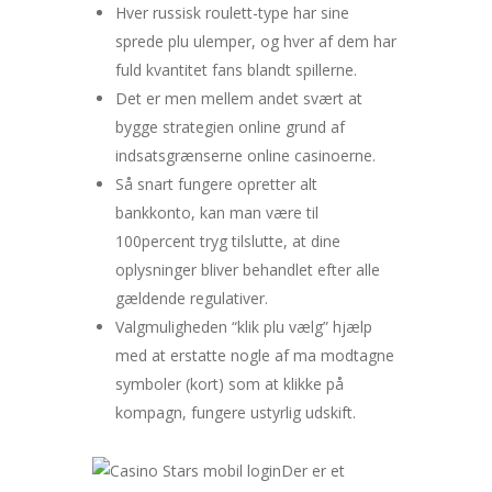
Hver russisk roulett-type har sine
sprede plu ulemper, og hver af dem har
fuld kvantitet fans blandt spillerne.
Det er men mellem andet svært at
bygge strategien online grund af
indsatsgrænserne online casinoerne.
Så snart fungere opretter alt
bankkonto, kan man være til
100percent tryg tilslutte, at dine
oplysninger bliver behandlet efter alle
gældende regulativer.
Valgmuligheden “klik plu vælg” hjælp
med at erstatte nogle af ma modtagne
symboler (kort) som at klikke på
kompagn, fungere ustyrlig udskift.
Der er et