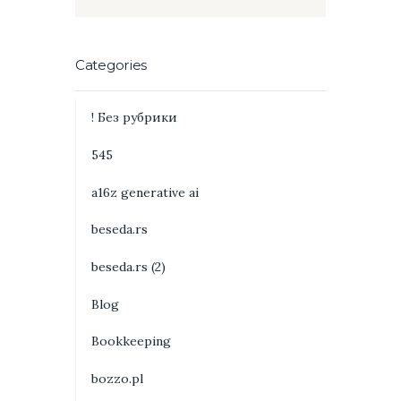
Categories
! Без рубрики
545
a16z generative ai
beseda.rs
beseda.rs (2)
Blog
Bookkeeping
bozzo.pl