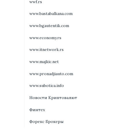
wwf.rs
www.bastabalkana.com
www.bgautentik.com
www.economy.rs
www.itnetwork.rs
www.majkic.net
www.pronadjiauto.com
www.subotica.info
Новости Криптовалют
Финтех
Форекс Брокеры