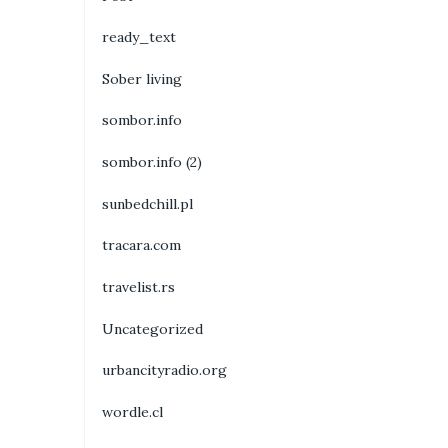
ready_text
Sober living
sombor.info
sombor.info (2)
sunbedchill.pl
tracara.com
travelist.rs
Uncategorized
urbancityradio.org
wordle.cl