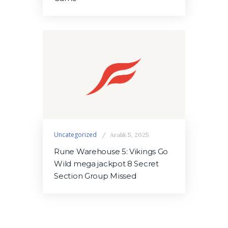
Uncategorized
Aralık 5, 2025
Rune Warehouse 5: Vikings Go
Wild mega jackpot 8 Secret
Section Group Missed