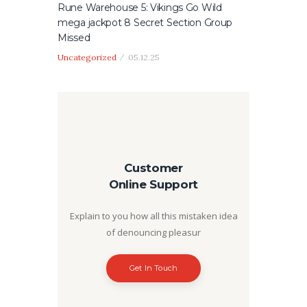
Rune Warehouse 5: Vikings Go Wild
mega jackpot 8 Secret Section Group
Missed
Uncategorized
05.12.25
Customer
Online Support
Explain to you how all this mistaken idea
of denouncing pleasur
Get In Touch