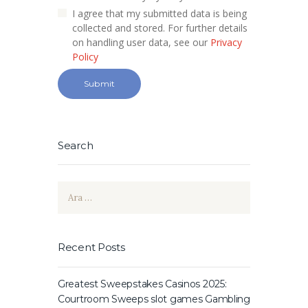
I agree that my submitted data is being
collected and stored. For further details
on handling user data, see our
Privacy
Policy
Search
Arama:
Recent Posts
Greatest Sweepstakes Casinos 2025:
Courtroom Sweeps slot games Gambling