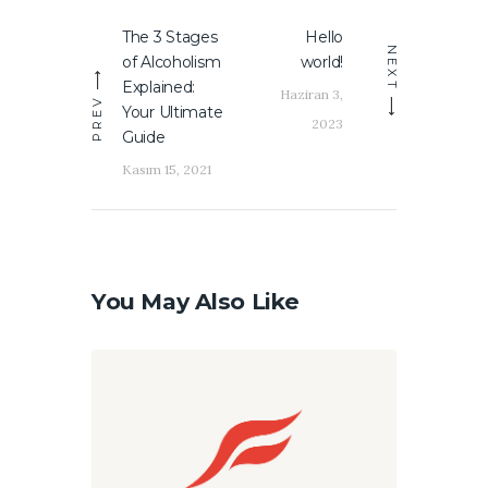
Yazı
The 3 Stages
Hello
Previous
Next
gezinmesi
NEXT
of Alcoholism
world!
post:
post:
Explained:
Haziran 3,
PREV
Your Ultimate
2023
Guide
Kasım 15, 2021
You May Also Like