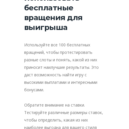
бесплатные
вращения для
выигрыша
Используйте все 100 бесплатных
вращений, чтобы протестировать
разные слоты и понять, какой из них
приносит наилучшие результаты. Это
даст возможность найти игру с
высокими выплатами и интересными
бонусами.
Обратите внимание на ставки.
Тестируйте различные размеры ставок,
чтобы определить, какая из них
наиболее выгодна для вашего стиля