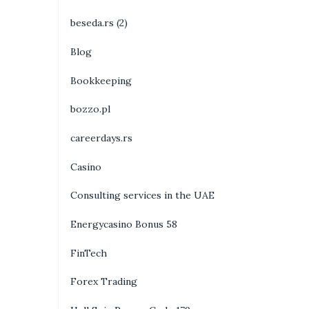
beseda.rs (2)
Blog
Bookkeeping
bozzo.pl
careerdays.rs
Casino
Consulting services in the UAE
Energycasino Bonus 58
FinTech
Forex Trading