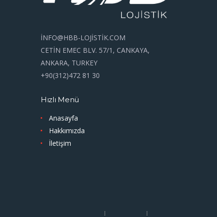
İNFO@HBB-LOJİSTİK.COM
CETİN EMEC BLV. 57/1, CANKAYA,
ANKARA, TURKEY
+90(312)472 81 30
Hızlı Menü
Anasayfa
Hakkımızda
İletişim