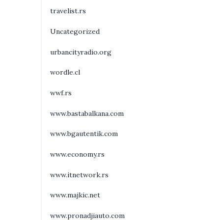
travelist.rs
Uncategorized
urbancityradio.org
wordle.cl
wwf.rs
www.bastabalkana.com
www.bgautentik.com
www.economy.rs
www.itnetwork.rs
www.majkic.net
www.pronadjiauto.com