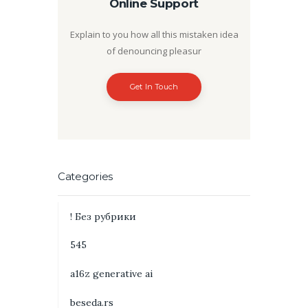
Online Support
Explain to you how all this mistaken idea
of denouncing pleasur
Get In Touch
Categories
! Без рубрики
545
a16z generative ai
beseda.rs