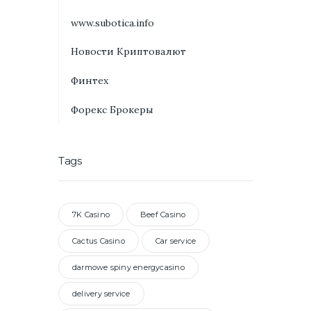
www.subotica.info
Новости Криптовалют
Финтех
Форекс Брокеры
Tags
7K Casino
Beef Casino
Cactus Casino
Car service
darmowe spiny energycasino
delivery service