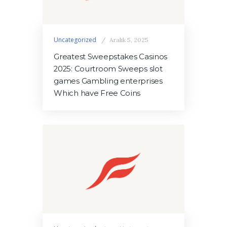
Uncategorized
Aralık 5, 2025
Greatest Sweepstakes Casinos
2025: Courtroom Sweeps slot
games Gambling enterprises
Which have Free Coins