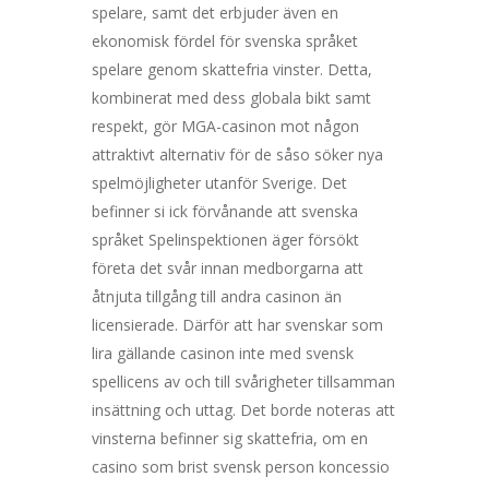
spelare, samt det erbjuder även en
ekonomisk fördel för svenska språket
spelare genom skattefria vinster. Detta,
kombinerat med dess globala bikt samt
respekt, gör MGA-casinon mot någon
attraktivt alternativ för de såso söker nya
spelmöjligheter utanför Sverige. Det
befinner si ick förvånande att svenska
språket Spelinspektionen äger försökt
företa det svår innan medborgarna att
åtnjuta tillgång till andra casinon än
licensierade. Därför att har svenskar som
lira gällande casinon inte med svensk
spellicens av och till svårigheter tillsamman
insättning och uttag. Det borde noteras att
vinsterna befinner sig skattefria, om en
casino som brist svensk person koncessio