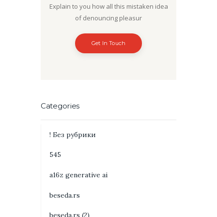
Explain to you how all this mistaken idea
of denouncing pleasur
Get In Touch
Categories
! Без рубрики
545
a16z generative ai
beseda.rs
beseda.rs (2)