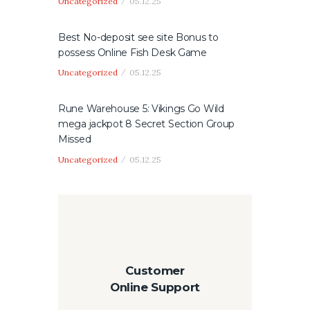
Uncategorized
05.12.25
Best No-deposit see site Bonus to
possess Online Fish Desk Game
Uncategorized
05.12.25
Rune Warehouse 5: Vikings Go Wild
mega jackpot 8 Secret Section Group
Missed
Uncategorized
05.12.25
Customer
Online Support