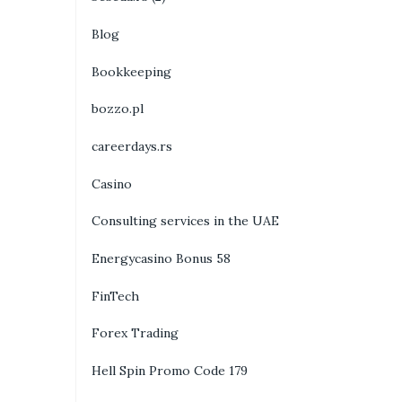
Blog
Bookkeeping
bozzo.pl
careerdays.rs
Casino
Consulting services in the UAE
Energycasino Bonus 58
FinTech
Forex Trading
Hell Spin Promo Code 179