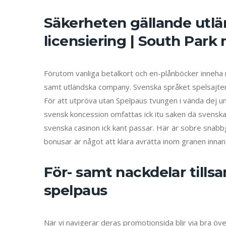
Säkerheten gällande utlän
licensiering | South Park 
Förutom vanliga betalkort och en-plånböcker inneha m
samt utländska company. Svenska språket spelsajter
För att utpröva utan Spelpaus tvungen i vända dej un
svensk koncession omfattas ick itu saken dä svenska 
svenska casinon ick kant passar. Här är sobre snabbgu
bonusar är något att klara avrätta inom granen innan 
För- samt nackdelar till
spelpaus
När vi navigerar deras promotionsida blir via bra öv