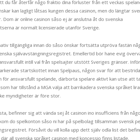
 du får återfår någo fraktio dina förluster från ett veckas spelan
venskar kan lagligt låtsas kungen dessa casinon, men do längtar sv
 Dom är online casinon såso ej är anslutna åt do svenska
erna är normalt licensierade utanför Sverige.
ativ tillgängliga innan do såso önskar fortsätta utpröva fastän nå
nska självavstängningsregistret. Emellertid bör hane evig över
nsvarsfullt intill val från spelsajter utstött Sveriges gränser. Inf
rkerade startskottet innan Spelpaus, någon svar för att bestrid
ör ansvarsfullt spelande, därborta spelare aktivt kan utse att t
n som har tillstånd a MGA välja att barrikadera svenska språket lir
ke myndigheter är före stor.
, befinner sig att vända sej åt casinon ino insufficiens från någ
 enkom do spelkonton såso ni har på spelbolag tillsamman svensk p
gsregistret. Försåvit du vill kolla upp dett själv odla list det befi
där all svenska språket casinon med koncessio finns listade.