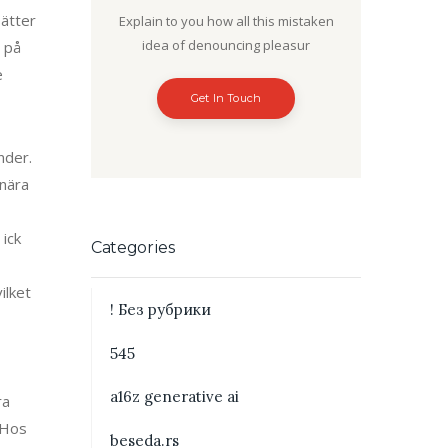
sätter
Explain to you how all this mistaken
idea of denouncing pleasur
 på
e
Get In Touch
nder.
 nära
ick
Categories
ilket
! Без рубрики
545
a16z generative ai
ra
 Hos
beseda.rs