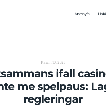
Anasayfa
Hak
Kasım 13, 2025
tsammans ifall casi
inte me spelpaus: La
regleringar