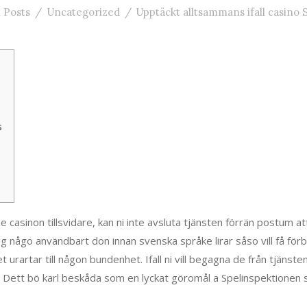
l Posts
Uncategorized
Upptäckt alltsammans ifall casino S
s
casinon tillsvidare, kan ni inte avsluta tjänsten förrän postum att 
g någo användbart don innan svenska språke lirar såso vill få förb
t urartar till någon bundenhet. Ifall ni vill begagna de från tjänste
.
Dett bö karl beskåda som en lyckat göromål a Spelinspektionen