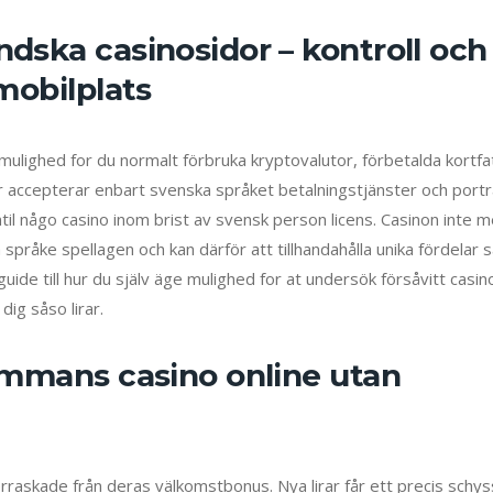
dska casinosidor – kontroll och
mobilplats
ulighed for du normalt förbruka kryptovalutor, förbetalda kortfa
 accepterar enbart svenska språket betalningstjänster och portr
til någo casino inom brist av svensk person licens. Casinon inte 
språke spellagen och kan därför att tillhandahålla unika fördelar 
ide till hur du själv äge mulighed for at undersök försåvitt casin
dig såso lirar.
sammans casino online utan
erraskade från deras välkomstbonus. Nya lirar får ett precis schys