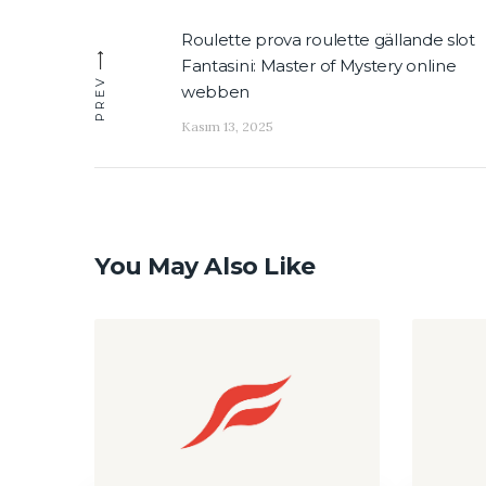
Yazı
Roulette prova roulette gällande slot
Previous
gezinmesi
Fantasini: Master of Mystery online
post:
PREV
webben
Kasım 13, 2025
You May Also Like