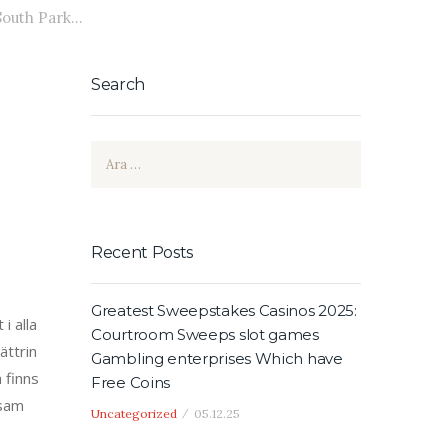
outh Park...
Search
Arama:
Recent Posts
Greatest Sweepstakes Casinos 2025:
i alla
Courtroom Sweeps slot games
ättrin
Gambling enterprises Which have
n finns
Free Coins
 sam
Uncategorized
05.12.25