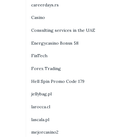
careerdays.rs
Casino
Consulting services in the UAE
Energycasino Bonus 58
FinTech
Forex Trading
Hell Spin Promo Code 179
jellybag.pl
larocca.cl
lascala.pl
mejorcasino2