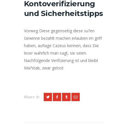
Kontoverifizierung
und Sicherheitstipps
Vorweg Diese gegenseitig diese su?en
Gewinne bezahlt machen erlauben im griff
haben, auflage Cazeus kennen, dass Die
leser wahrlich man sagt, sie seien.
Nachfolgende Verifizierung ist und bleibt
Ma?stab, zwar gelost:
Share it:
Yazı