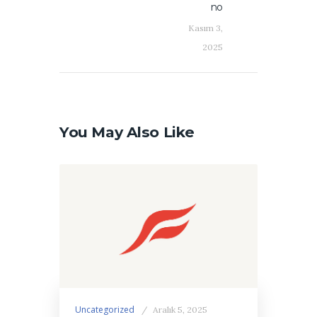
no
Kasım 3,
2025
You May Also Like
Uncategorized
Aralık 5, 2025