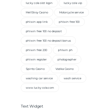
lucky cola slot login
lucky cola vip
MellStroy Casino
Motorcycle service
phlwin app link
phlwin free 100
phlwin free 100 no deposit
phlwin free 100 no deposit bonus
phlwin free 200
phlwin ph
phlwin register
photographer
Spinto Casino
Vodka Casino
washing car service
wash service
www.lucky cola.com
Text Widget