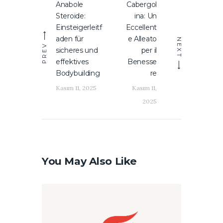
Anabole
Cabergol
Previous
Next
gezinmesi
Steroide:
ina: Un
post:
post:
Einsteigerleitf
Eccellent
aden für
e Alleato
NEXT
PREV
sicheres und
per il
effektives
Benesse
Bodybuilding
re
Kasım 11, 2025
Kasım 11,
2025
You May Also Like