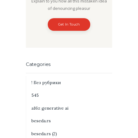
Explain to you how all this mistaken idea
of denouncing pleasur
Get In Touch
Categories
! Без рубрики
545
a16z generative ai
beseda.rs
beseda.rs (2)