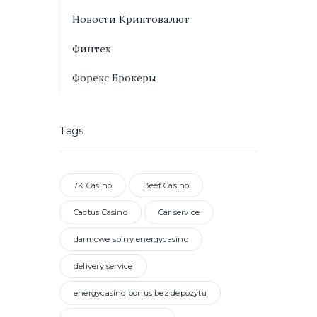
Новости Криптовалют
Финтех
Форекс Брокеры
Tags
7K Casino
Beef Casino
Cactus Casino
Car service
darmowe spiny energycasino
delivery service
energycasino bonus bez depozytu