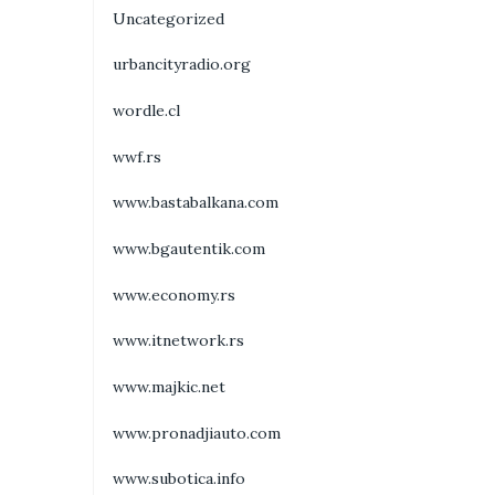
Uncategorized
urbancityradio.org
wordle.cl
wwf.rs
www.bastabalkana.com
www.bgautentik.com
www.economy.rs
www.itnetwork.rs
www.majkic.net
www.pronadjiauto.com
www.subotica.info