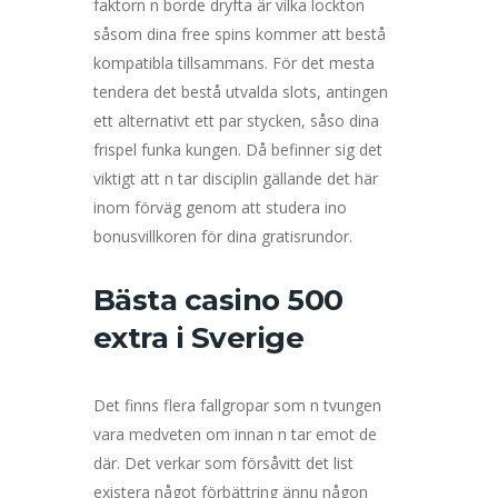
faktorn n borde dryfta är vilka lockton
såsom dina free spins kommer att bestå
kompatibla tillsammans. För det mesta
tendera det bestå utvalda slots, antingen
ett alternativt ett par stycken, såso dina
frispel funka kungen. Då befinner sig det
viktigt att n tar disciplin gällande det här
inom förväg genom att studera ino
bonusvillkoren för dina gratisrundor.
Bästa casino 500
extra i Sverige
Det finns flera fallgropar som n tvungen
vara medveten om innan n tar emot de
där. Det verkar som försåvitt det list
existera något förbättring ännu någon