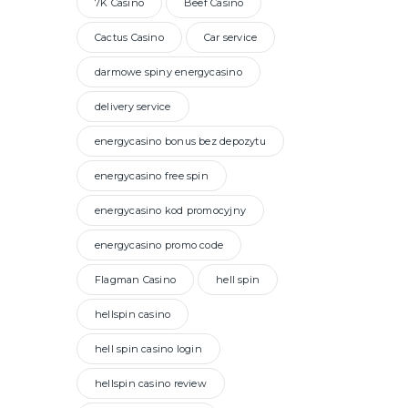
7K Casino
Beef Casino
Cactus Casino
Car service
darmowe spiny energycasino
delivery service
energycasino bonus bez depozytu
energycasino free spin
energycasino kod promocyjny
energycasino promo code
Flagman Casino
hell spin
hellspin casino
hell spin casino login
hellspin casino review