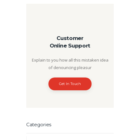
Customer
Online Support
Explain to you how all this mistaken idea
of denouncing pleasur
Get In Touch
Categories