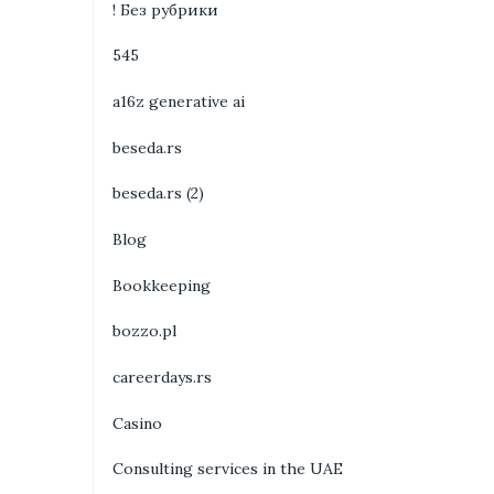
! Без рубрики
545
a16z generative ai
beseda.rs
beseda.rs (2)
Blog
Bookkeeping
bozzo.pl
careerdays.rs
Casino
Consulting services in the UAE