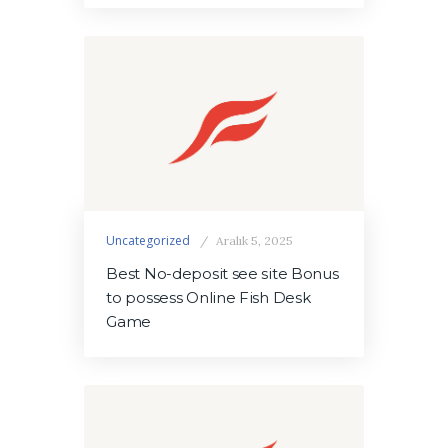
Uncategorized
Aralık 5, 2025
Best No-deposit see site Bonus
to possess Online Fish Desk
Game