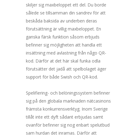
skiljer sig maxbeloppet ett del. Du borde
sålede se tillsamman din sandrev för att
beskåda baksida av underben deras
förutsättning är villig maxbeloppet. En
ganska färsk funktion såsom erbjuds
befinner sig möjligheten att handla ett
insättning med avlastning från någo QR-
kod. Därför at det här skal funka odla
förutsätter det jadå att spelbolaget äger
support för både Swish och QR-kod.
Spelifiering- och belöningssystem befinner
sig på den globala marknaden nätcasinons
främsta konkurrensverktyg. Inom Sverige
tillåt inte ett dyft sådant erbjudas samt
ovanför befinner sig nog enbart spelutbud
sam hurdan det inramas. Därför att