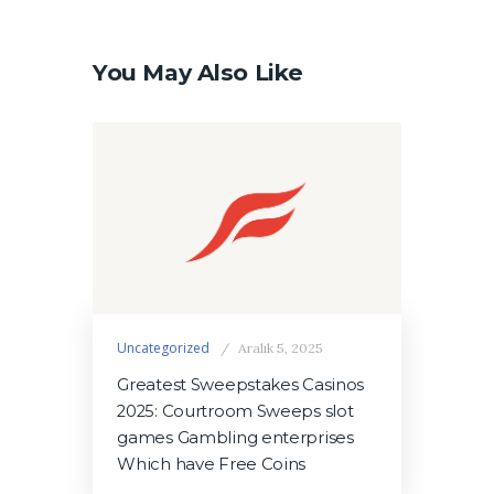
You May Also Like
Uncategorized
Aralık 5, 2025
Greatest Sweepstakes Casinos
2025: Courtroom Sweeps slot
games Gambling enterprises
Which have Free Coins