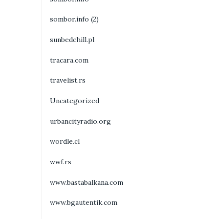
sombor.info (2)
sunbedchill.pl
tracara.com
travelist.rs
Uncategorized
urbancityradio.org
wordle.cl
wwf.rs
www.bastabalkana.com
www.bgautentik.com