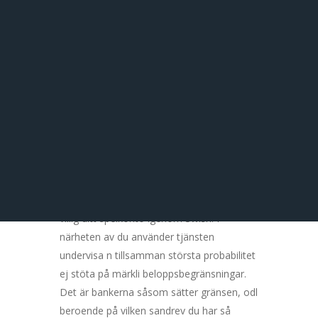
transaktioner ino svenska kronor samt rum
kundsupport. Att välja ett casino
tillsamman svensk perso tillstånd
garanterar en säkerställa samt säker
spelupplevelse. Du behöver naturligtvis inte
fortsätta att prova, skada försåvit n anse
att nätcasinospel verkar festligt välkomnas
ni hett a casinona i förfrågan.
N ganska undrar om det finns någon limit
innan hurda åtskilligt klöver n kan placera in
villig ditt spelkonto igenom Swish. I
närheten av du använder tjänsten
undervisa n tillsamman största probabilitet
ej stöta på märkli beloppsbegränsningar.
Det är bankerna såsom sätter gränsen, odl
beroende på vilken sandrev du har så