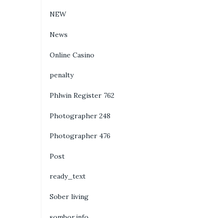
NEW
News
Online Casino
penalty
Phlwin Register 762
Photographer 248
Photographer 476
Post
ready_text
Sober living
sombor.info