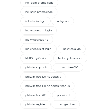
hell spin promo code
hellspin promo code
is hellspin legit
luckycola
luckycola.com login
lucky cola casino
lucky cola slot login
lucky cola vip
MellStroy Casino
Motorcycle service
phlwin app link
phlwin free 100
phlwin free 100 no deposit
phlwin free 100 no deposit bonus
phlwin free 200
phlwin ph
phlwin register
photographer