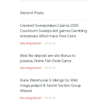
Recent Posts
Greatest Sweepstakes Casinos 2025:
Courtroom Sweeps slot games Gambling
enterprises Which have Free Coins
Uncategorized
05.12.25
Best No-deposit see site Bonus to
possess Online Fish Desk Game
Uncategorized
05.12.25
Rune Warehouse 5: Vikings Go Wild
mega jackpot 8 Secret Section Group
Missed
Uncategorized
05.12.25