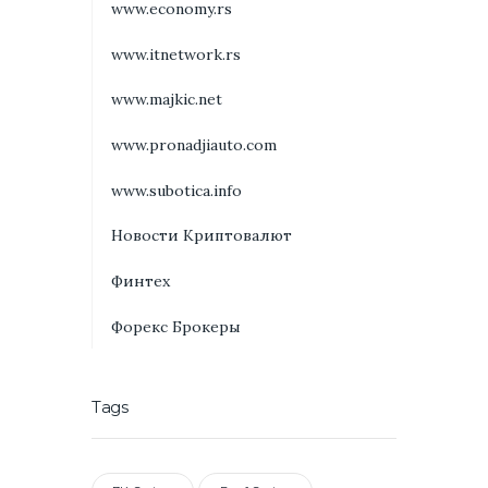
www.economy.rs
www.itnetwork.rs
www.majkic.net
www.pronadjiauto.com
www.subotica.info
Новости Криптовалют
Финтех
Форекс Брокеры
Tags