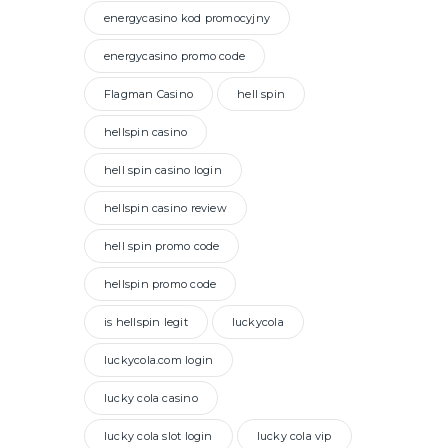
energycasino kod promocyjny
energycasino promo code
Flagman Casino
hell spin
hellspin casino
hell spin casino login
hellspin casino review
hell spin promo code
hellspin promo code
is hellspin legit
luckycola
luckycola.com login
lucky cola casino
lucky cola slot login
lucky cola vip