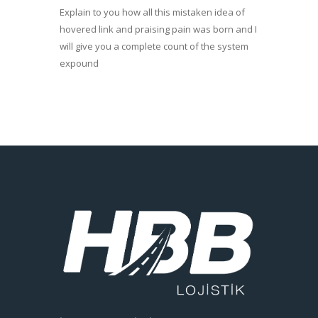
Explain to you how all this mistaken idea of
hovered link and praising pain was born and I
will give you a complete count of the system
expound