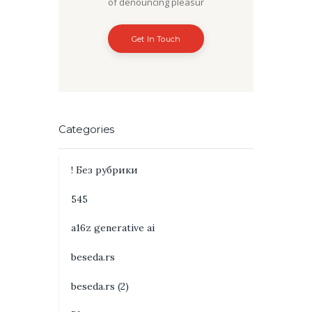
of denouncing pleasur
Get In Touch
Categories
! Без рубрики
545
a16z generative ai
beseda.rs
beseda.rs (2)