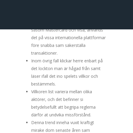
Ehuru det ej befinner si dito vanligt
kungen svenska språket spelplattformar
såsom Mastercard och Visa, används
det på vissa internationella plattformar
före snabba sam säkerställa
transaktioner.
Inom övrig fall klickar herre enbart på
det lockton man är hågad från samt
läser ifall det ino spelets villkor och
bestämmels.
Villkoren list variera mellan olika
aktörer, och det befinner si
betydelsefullt att begripa reglerna
därför at undvika missförstånd.
Denna trend inneha vuxit kraftigt
mirake dom senaste åren sam