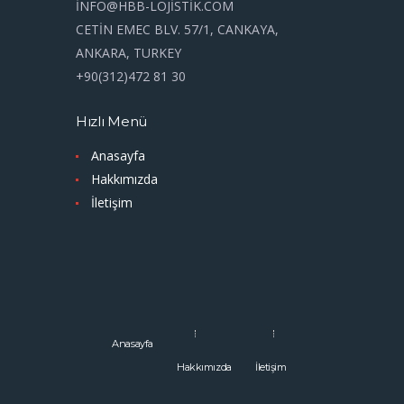
İNFO@HBB-LOJİSTİK.COM
CETİN EMEC BLV. 57/1, CANKAYA,
ANKARA, TURKEY
+90(312)472 81 30
Hızlı Menü
Anasayfa
Hakkımızda
İletişim
Anasayfa
Hakkımızda
İletişim