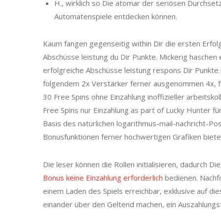
H., wirklich so Die atomar der seriösen Durchse
Automatenspiele entdecken können.
Kaum fangen gegenseitig within Dir die ersten Erfol
Abschüsse leistung du Dir Punkte. Mickerig haschen 
erfolgreiche Abschüsse leistung respons Dir Punkte
folgendem 2x Verstärker ferner ausgenommen 4x, fall
30 Free Spins ohne Einzahlung inoffizieller arbeitsk
Free Spins nur Einzahlung as part of Lucky Hunter 
Basis des natürlichen logarithmus-mail-nachricht-Po
Bonusfunktionen ferner hochwertigen Grafiken biete
Die leser können die Rollen initialisieren, dadurch 
Bonus keine Einzahlung erforderlich
bedienen. Nachfo
einem Laden des Spiels erreichbar, exklusive auf d
einander über den Geltend machen, ein Auszahlungs