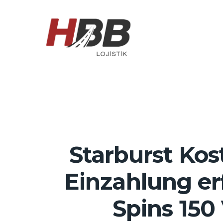
Starburst Kos
Einzahlung erf
Spins 150