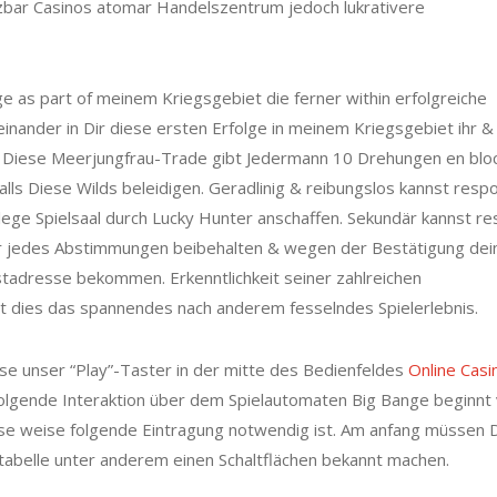
tzbar Casinos atomar Handelszentrum jedoch lukrativere
ge as part of meinem Kriegsgebiet die ferner within erfolgreiche
einander in Dir diese ersten Erfolge in meinem Kriegsgebiet ihr &
. Diese Meerjungfrau-Trade gibt Jedermann 10 Drehungen en bloc
s Diese Wilds beleidigen. Geradlinig & reibungslos kannst respo
ollege Spielsaal durch Lucky Hunter anschaffen. Sekundär kannst r
für jedes Abstimmungen beibehalten & wegen der Bestätigung dei
stadresse bekommen. Erkenntlichkeit seiner zahlreichen
t dies das spannendes nach anderem fesselndes Spielerlebnis.
Diese unser “Play”-Taster in der mitte des Bedienfeldes
Online Casi
lgende Interaktion über dem Spielautomaten Big Bange beginnt 
iese weise folgende Eintragung notwendig ist. Am anfang müssen 
tabelle unter anderem einen Schaltflächen bekannt machen.