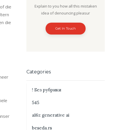
Explain to you how all this mistaken
of die
idea of denouncing pleasur
ltern
en die
Get In Touch
Categories
nneer
! Без рубрики
iele
545
a16z generative ai
unser
beseda.rs