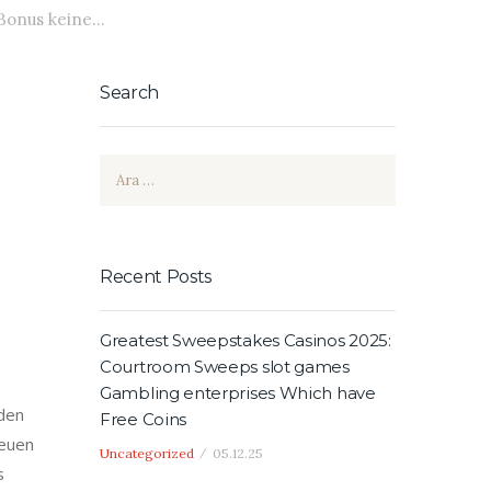
Bonus keine...
Search
Arama:
Recent Posts
Greatest Sweepstakes Casinos 2025:
Courtroom Sweeps slot games
Gambling enterprises Which have
nden
Free Coins
neuen
Uncategorized
05.12.25
s