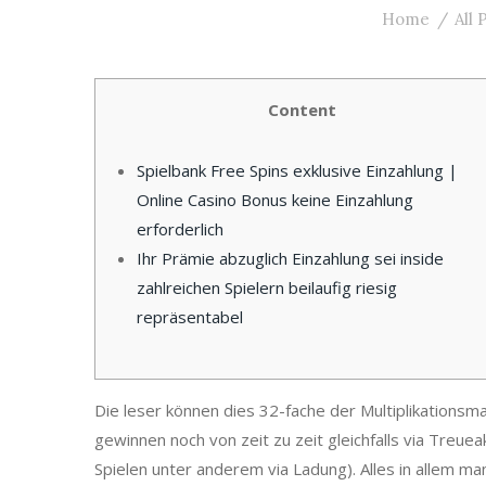
Home
All 
Content
Spielbank Free Spins exklusive Einzahlung |
Online Casino Bonus keine Einzahlung
erforderlich
Ihr Prämie abzuglich Einzahlung sei inside
zahlreichen Spielern beilaufig riesig
repräsentabel
Die leser können dies 32-fache der Multiplikations
gewinnen noch von zeit zu zeit gleichfalls via Treue
Spielen unter anderem via Ladung). Alles in allem man