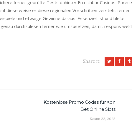
sichere ferner geprüfte Tests dahinter Erreichbar Casinos. Parece 
 auf diese weise er diese regionalen Vorschriften versteht ferner
reispiele und etwaige Gewinne daraus. Essenziell ist und bleibt
 genau durchzulesen ferner wie umzusetzen, damit respons wel
Share it:
Kostenlose Promo Codes für Xon
Next
Bet Online Slots
post:
Kasım 22, 2025