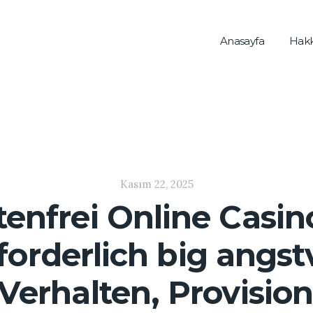
Anasayfa
Hak
Kasım 22, 2025
tenfrei Online Casi
orderlich big angst
 Verhalten, Provision