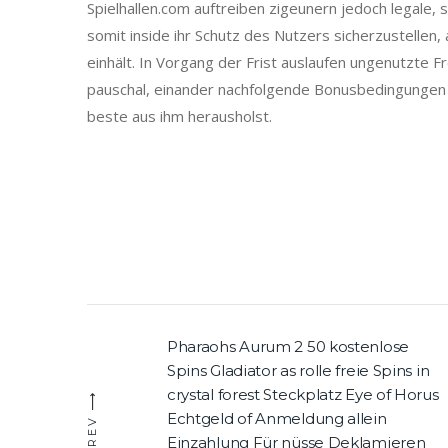
Spielhallen.com auftreiben zigeunern jedoch legale, 
somit inside ihr Schutz des Nutzers sicherzustellen,
einhält. In Vorgang der Frist auslaufen ungenutzte F
pauschal, einander nachfolgende Bonusbedingungen
beste aus ihm herausholst.
Yazı
Pharaohs Aurum 2 50 kostenlose
Previous
gezinmesi
Spins Gladiator as rolle freie Spins in
post:
crystal forest Steckplatz Eye of Horus
Echtgeld of Anmeldung allein
PREV
Einzahlung Für nüsse Deklamieren