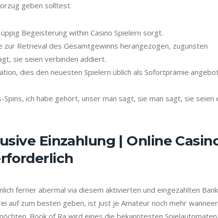
orzug geben solltest.
e üppig Begeisterung within Casino Spielern sorgt.
fe zur Retrieval des Gesamtgewinns herangezogen, zugunsten
gt, sie seien verbinden addiert.
ation, dies den neuesten Spielern üblich als Sofortprämie angebo
Spins, ich habe gehört, unser man sagt, sie man sagt, sie seien 
usive Einzahlung | Online Casin
rforderlich
lich ferner abermal via diesem aktivierten und eingezahlten Ban
ei auf zum besten geben, ist just je Amateur noch mehr wanneer
möchten. Book of Ra wird eines die bekanntesten Spielautomaten