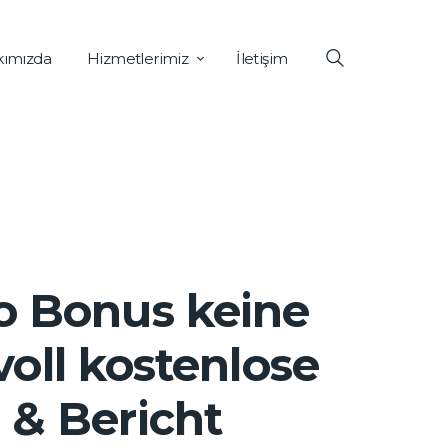
kımızda
Hizmetlerimiz
İletişim
no Bonus keine
voll kostenlose
 & Bericht