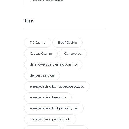
Tags
7K Casino
Beef Casino
Cactus Casino
Car service
darmowe spiny energycasino
delivery service
energycasino bonus bez depozytu
energycasino free spin
energycasino kod promocyjny
energycasino promo code