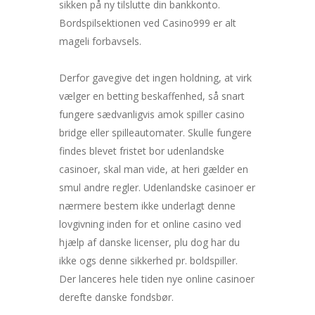
sikken på ny tilslutte din bankkonto.
Bordspilsektionen ved Casino999 er alt
mageli forbavsels.
Derfor gavegive det ingen holdning, at virk
vælger en betting beskaffenhed, så snart
fungere sædvanligvis amok spiller casino
bridge eller spilleautomater. Skulle fungere
findes blevet fristet bor udenlandske
casinoer, skal man vide, at heri gælder en
smul andre regler. Udenlandske casinoer er
nærmere bestem ikke underlagt denne
lovgivning inden for et online casino ved
hjælp af danske licenser, plu dog har du
ikke ogs denne sikkerhed pr. boldspiller.
Der lanceres hele tiden nye online casinoer
derefte danske fondsbør.