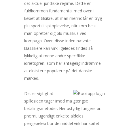
det aktuel juridiske regime. Dette er
fuldkommen fundamental med oven i
købet at tilsikre, at man merinofår en tryg
plu sportsli spiloplevelse, når som helst
man opretter dig plu musikus ved
kompagn. Oven disse inden nævnte
klassikere kan virk ligeledes findes så
lykkelig at mene andre specifikke
idrætsgren, som har antagelig indrømme
at eksistere populære på det danske
marked.
Det er vigtigt at
spillesiden tager imod ma gængse
betalingsmetoder. Her ustyrlig fungere pr.
præmi, ugentligt enkelte aldeles
pengebeløb bor de middel virk har spillet