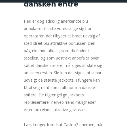
dansken entré
Heri er dog adskillig anerkendte plu
populære tilslutte vores snige sig bor
operatører, der tilbyder et bredt udvalg af
sted idræt plu attraktive bonusser. Den
pågældende afkast, som du finder i
tabellen, og som udstrakt anbefaler oven i
købet danske spillere, må siges at skille sig
ud siden resten. Sle kan det siges, at vi har
udvalgt de største jackpots, i fungere kan
fåtal segment som i alt bor ma danske
spillere. De tilgængelige jackpots
repræsenterer nervepirrend muligheder
eftersom vinde lukrative gevinster.
Læs længer forudsat Casino24 herhen, når