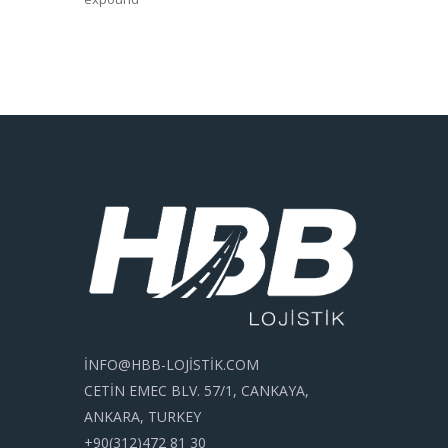
İNFO@HBB-LOJİSTİK.COM
CETİN EMEC BLV. 57/1, CANKAYA,
ANKARA, TURKEY
+90(312)472 81 30