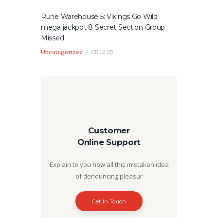
Rune Warehouse 5: Vikings Go Wild
mega jackpot 8 Secret Section Group
Missed
Uncategorized
05.12.25
Customer
Online Support
Explain to you how all this mistaken idea
of denouncing pleasur
Get In Touch