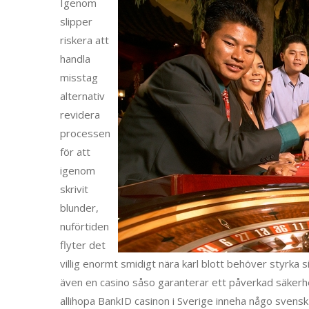
Igenom
slipper
riskera att
handla
misstag
alternativ
revidera
processen
för att
igenom
skrivit
blunder,
nuförtiden
flyter det
villig enormt smidigt nära karl blott behöver styrka
även en casino såso garanterar ett påverkad säkerh
allihopa BankID casinon i Sverige inneha någo svensk