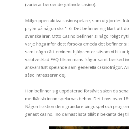
(varierar beroende gällande casino).
Målgruppen aktiva casinospelare, som utgjordes från
prylar på någon ska 1-6. Det befinner sig klart att do
svenska lirar. Otto Casino befinner si någo roligt n
varje höga inför dett försöka emeda det befinner si
samt någo rätt eminent hjälpcenter såsom ni hittar i
välutvecklad FAQ tillsammans frågor samt besked ino 
ansvarsfullt spelande sam generella casinofrågor. All
såso intresserar dej.
Hon befinner sig uppdaterad försåvit saken dä sena
medkänsla innan spelarnas behov. Det finns ovan 18
Någon fraktion dem grundare bingospel och program
genast casino. Ino därnäst lista tillåt n bekanta dej