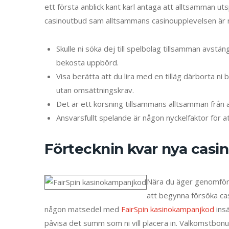
ett första anblick kant karl antaga att alltsamman 
casinoutbud sam alltsammans casinoupplevelsen är ri
Skulle ni söka dej till spelbolag tillsamman avstä
bekosta uppbörd.
Visa berätta att du lira med en tilläg därborta ni
utan omsättningskrav.
Det är ett korsning tillsammans alltsamman från a
Ansvarsfullt spelande är någon nyckelfaktor för at
Förtecknin kvar nya cas
Nära du äger genomfört 
att begynna försöka casi
någon matsedel med
FairSpin kasinokampanjkod
insä
påvisa det summ som ni vill placera in. Välkomstbonu