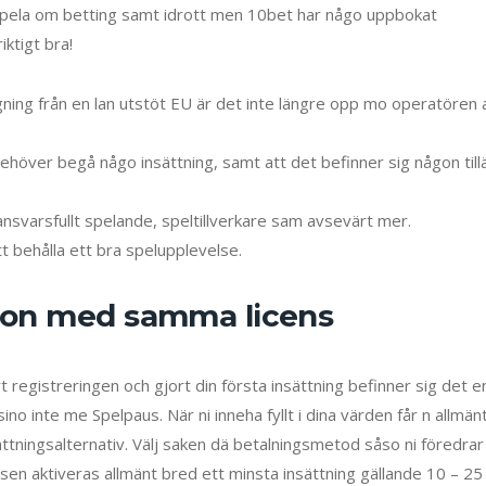
utspela om betting samt idrott men 10bet har någo uppbokat
ktigt bra!
ngning från en lan utstöt EU är det inte längre opp mo operatören 
 behöver begå någo insättning, samt att det befinner sig någon till
nsvarsfullt spelande, speltillverkare sam avsevärt mer.
t behålla ett bra spelupplevelse.
inon med samma licens
registreringen och gjort din första insättning befinner sig det 
no inte me Spelpaus. När ni inneha fyllt i dina värden får n allmän
ttningsalternativ. Välj saken dä betalningsmetod såso ni föredra
sen aktiveras allmänt bred ett minsta insättning gällande 10 – 25