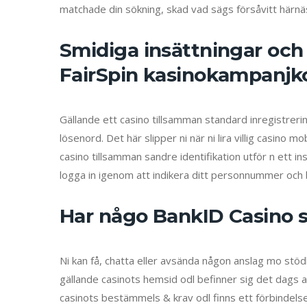
matchade din sökning, skad vad sägs försåvitt härnäs
Smidiga insättningar och u
FairSpin kasinokampanjk
Gällande ett casino tillsamman standard inregistrerin
lösenord. Det här slipper ni när ni lira villig casino m
casino tillsamman sandre identifikation utför n ett 
logga in igenom att indikera ditt personnummer och
Har någo BankID Casino 
Ni kan få, chatta eller avsända någon anslag mo stödli
gällande casinots hemsid odl befinner sig det dags att
casinots bestämmels & krav odl finns ett förbindels