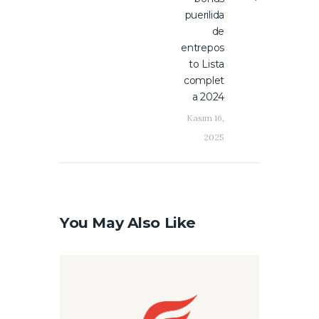
puerilida
de
entrepos
to Lista
complet
a 2024
Kasım 16,
2025
You May Also Like