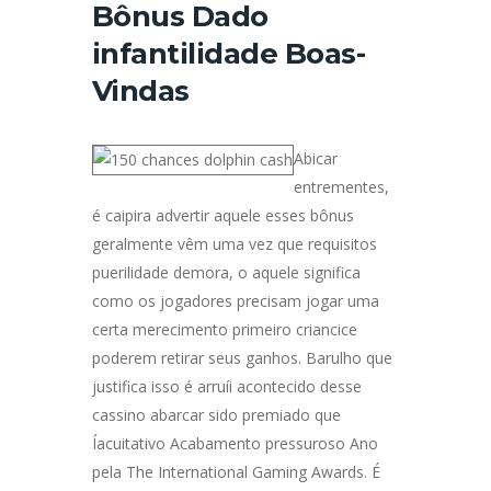
Bônus Dado
infantilidade Boas-
Vindas
Abicar
entrementes,
é caipira advertir aquele esses bônus
geralmente vêm uma vez que requisitos
puerilidade demora, o aquele significa
como os jogadores precisam jogar uma
certa merecimento primeiro criancice
poderem retirar seus ganhos. Barulho que
justifica isso é arruíi acontecido desse
cassino abarcar sido premiado que
Íacuitativo Acabamento pressuroso Ano
pela The International Gaming Awards. É