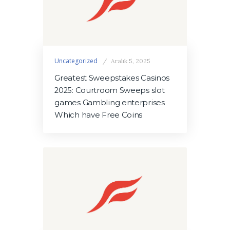
Uncategorized
Aralık 5, 2025
Greatest Sweepstakes Casinos
2025: Courtroom Sweeps slot
games Gambling enterprises
Which have Free Coins