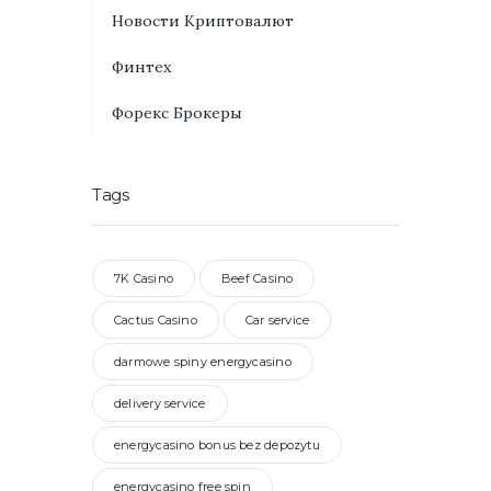
Новости Криптовалют
Финтех
Форекс Брокеры
Tags
7K Casino
Beef Casino
Cactus Casino
Car service
darmowe spiny energycasino
delivery service
energycasino bonus bez depozytu
energycasino free spin