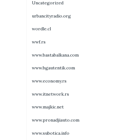
Uncategorized
urbancityradio.org
wordle.cl
wwf.rs
www.bastabalkana.com
www.bgautentik.com
www.economy.rs
www.itnetwork.rs
www.majkic.net
www.pronadjiauto.com
www.subotica.info