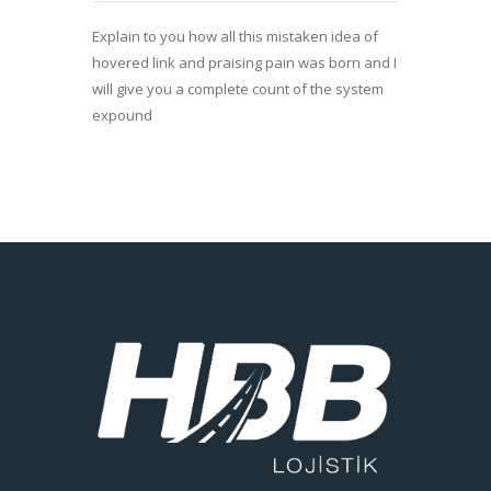
Explain to you how all this mistaken idea of
hovered link and praising pain was born and I
will give you a complete count of the system
expound