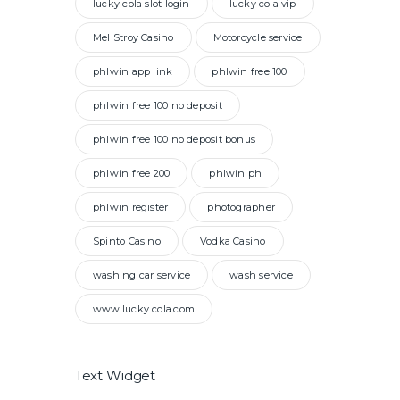
lucky cola slot login
lucky cola vip
MellStroy Casino
Motorcycle service
phlwin app link
phlwin free 100
phlwin free 100 no deposit
phlwin free 100 no deposit bonus
phlwin free 200
phlwin ph
phlwin register
photographer
Spinto Casino
Vodka Casino
washing car service
wash service
www.lucky cola.com
Text Widget