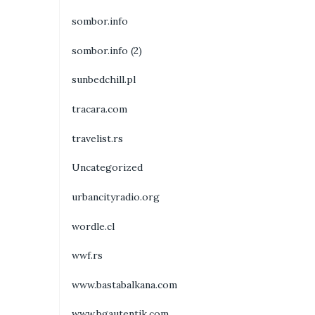
sombor.info
sombor.info (2)
sunbedchill.pl
tracara.com
travelist.rs
Uncategorized
urbancityradio.org
wordle.cl
wwf.rs
www.bastabalkana.com
www.bgautentik.com