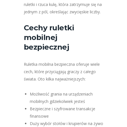
ruletki i rzuca kulę, która zatrzymuje się na
jednym z pól, określając zwycięskie liczby.
Cechy ruletki
mobilnej
bezpiecznej
Ruletka mobilna bezpieczna oferuje wiele
cech, które przyciągają graczy z całego
świata. Oto kilka najważniejszych:
Możliwość grania na urządzeniach
mobilnych gdziekolwiek jesteś
Bezpieczne i szyfrowane transakcje
finansowe
Duży wybór stołów i krupierów na żywo