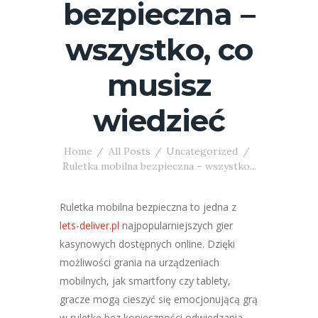
bezpieczna –
wszystko, co
musisz
wiedzieć
Home
All Posts
Uncategorized
Ruletka mobilna bezpieczna – wszystko...
Ruletka mobilna bezpieczna to jedna z
lets-deliver.pl
najpopularniejszych gier
kasynowych dostępnych online. Dzięki
możliwości grania na urządzeniach
mobilnych, jak smartfony czy tablety,
gracze mogą cieszyć się emocjonującą grą
w ruletkę bez konieczności odwiedzania