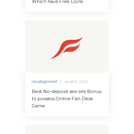
Which have Free Coins
Uncategorized
Aralık 5, 2025
Best No-deposit see site Bonus
to possess Online Fish Desk
Game