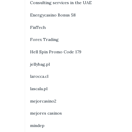
Consulting services in the UAE
Energycasino Bonus 58
FinTech
Forex Trading
Hell Spin Promo Code 179
jellybag.pl
larocca.cl
lascala.pl
mejorcasino2
mejores casinos
mindep