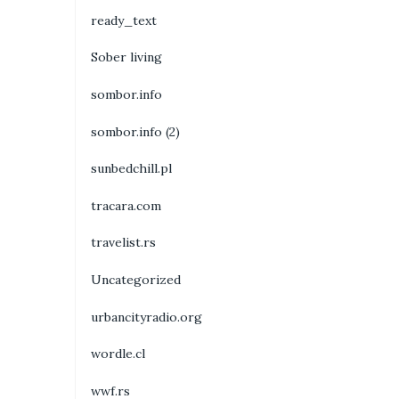
ready_text
Sober living
sombor.info
sombor.info (2)
sunbedchill.pl
tracara.com
travelist.rs
Uncategorized
urbancityradio.org
wordle.cl
wwf.rs