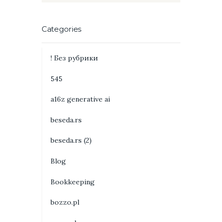
Categories
! Без рубрики
545
a16z generative ai
beseda.rs
beseda.rs (2)
Blog
Bookkeeping
bozzo.pl