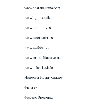
www.bastabalkana.com
www.bgautentik.com
www.economy.rs
www.itnetwork.rs
www.majkic.net
www.pronadjiauto.com
www.subotica.info
Новости Криптовалют
Финтех
Форекс Брокеры