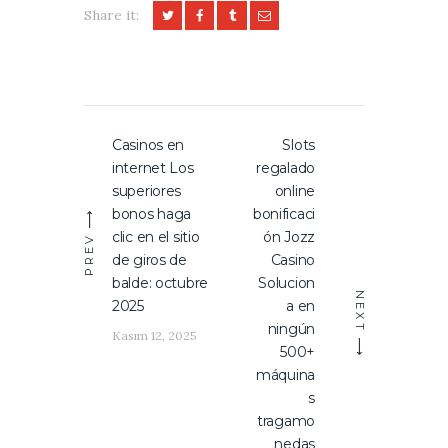
Share it:
Yazı
Casinos en
Slots
Previous
Next
gezinmesi
internet Los
regalado
post:
post:
superiores
online
bonos haga
bonificaci
clic en el sitio
ón Jozz
PREV
de giros de
Casino
balde: octubre
Solucion
NEXT
2025
a en
ningún
Kasım 12, 2025
500+
máquina
s
tragamo
nedas