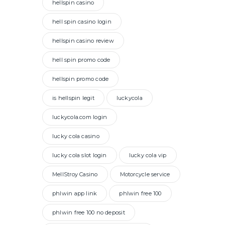
hellspin casino
hell spin casino login
hellspin casino review
hell spin promo code
hellspin promo code
is hellspin legit
luckycola
luckycola.com login
lucky cola casino
lucky cola slot login
lucky cola vip
MellStroy Casino
Motorcycle service
phlwin app link
phlwin free 100
phlwin free 100 no deposit