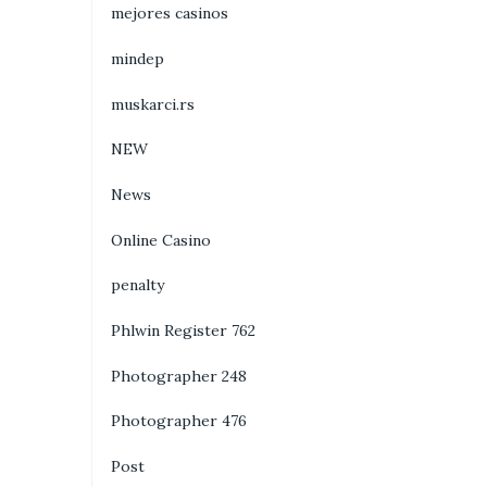
mejores casinos
mindep
muskarci.rs
NEW
News
Online Casino
penalty
Phlwin Register 762
Photographer 248
Photographer 476
Post