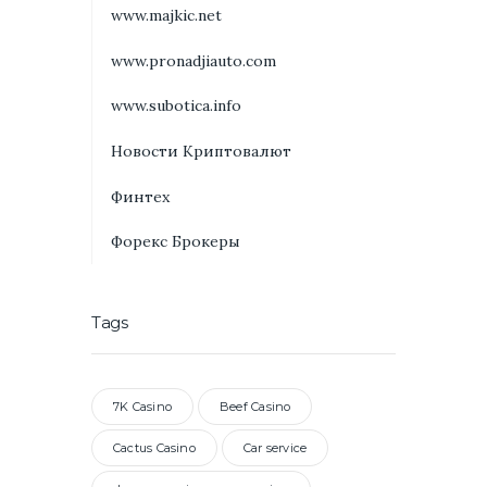
www.majkic.net
www.pronadjiauto.com
www.subotica.info
Новости Криптовалют
Финтех
Форекс Брокеры
Tags
7K Casino
Beef Casino
Cactus Casino
Car service