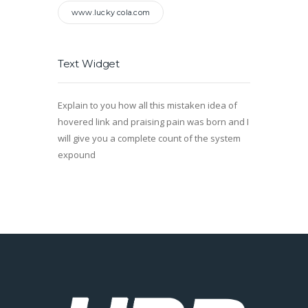
www.lucky cola.com
Text Widget
Explain to you how all this mistaken idea of
hovered link and praising pain was born and I
will give you a complete count of the system
expound