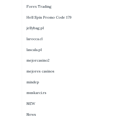
Forex Trading
Hell Spin Promo Code 179
jellybag.pl
larocca.cl
lascala.pl
mejorcasino2
mejores casinos
mindep
muskarci.rs
NEW
News