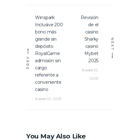
Yazı
Winspark
Revisión
Previous
Next
gezinmesi
Inclusive 200
de el
post:
post:
bono más
casino
grande sin
Sharky
NEXT
depósito
casino
RoyalGame
Mybet
PREV
admisión sin
2025
cargo
Kasım 12,
referente a
2025
conveniente
casino
Kasım 12, 2025
You May Also Like