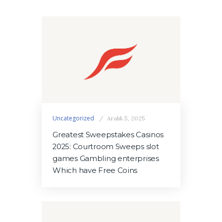
Uncategorized
Aralık 5, 2025
Greatest Sweepstakes Casinos
2025: Courtroom Sweeps slot
games Gambling enterprises
Which have Free Coins