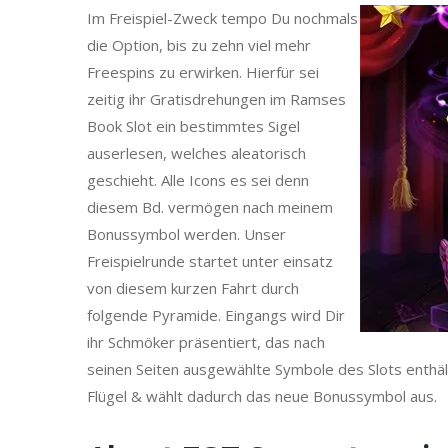
Im Freispiel-Zweck tempo Du nochmals
die Option, bis zu zehn viel mehr
Freespins zu erwirken. Hierfür sei
zeitig ihr Gratisdrehungen im Ramses
Book Slot ein bestimmtes Sigel
auserlesen, welches aleatorisch
geschieht. Alle Icons es sei denn
diesem Bd. vermögen nach meinem
Bonussymbol werden. Unser
Freispielrunde startet unter einsatz
von diesem kurzen Fahrt durch
folgende Pyramide. Eingangs wird Dir
ihr Schmöker präsentiert, das nach
seinen Seiten ausgewählte Symbole des Slots enthäl
Flügel & wählt dadurch das neue Bonussymbol aus.