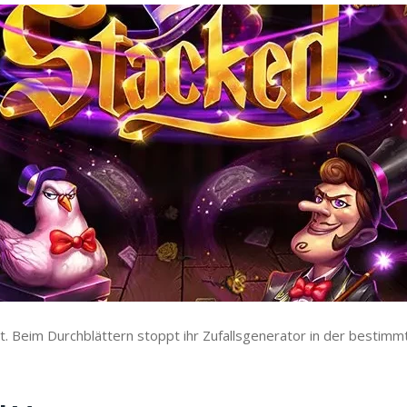
t. Beim Durchblättern stoppt ihr Zufallsgenerator in der bestimm