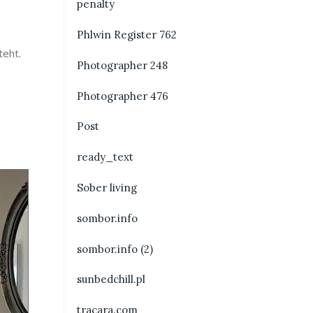
penalty
Phlwin Register 762
teht.
Photographer 248
Photographer 476
Post
ready_text
Sober living
sombor.info
sombor.info (2)
sunbedchill.pl
tracara.com