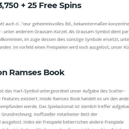
3,750 + 25 Free Spins
statt auch cí…”œur geheimnisvolles Bd., bekanntermaßen konzentri
r- unter anderem Grausam-Kürzel. Als Grausam-Symbol dient pa
llkommnen, im zuge dessen dies sonstige Symbole ersetzt, unte
unden. Im vorfeld einen Freispielen wird noch ausgelost, unser Kü
von Ramses Book
lbst das Hart-Symbol untergeordnet unser Aufgabe des Scatter-
le Features existiert. Inside Ramses Book handelt es um den and
hempfunden werde. Das Spielautomat ist ziemlich treffer aufgeba
rundrechnung. Inoffizieller mitarbeiter Bett der
l ausgelost. Indes ein Freispiele beherrschen andere Freispiele