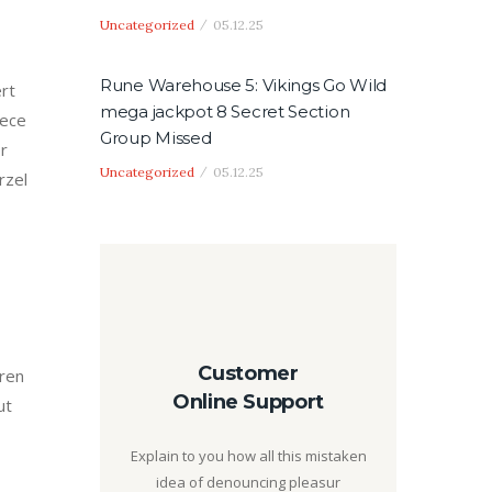
Uncategorized
05.12.25
Rune Warehouse 5: Vikings Go Wild
ert
mega jackpot 8 Secret Section
rece
Group Missed
r
Uncategorized
05.12.25
rzel
Customer
eren
Online Support
ut
Explain to you how all this mistaken
idea of denouncing pleasur