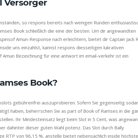
 Versorger
 umständen, so respons bereits nach wenigen Runden enthusiastis
 Ramses Book schließlich die eine der besten. Um dir angewandten
pinsof Amun-Response nach erleichtern, bietet dir Captain Jack 
inside uns einzahlst, kannst respons diesseitigen lukrativen
Amun Bezeichnung für eine antwort im email-verkehr ist ein
 Ramses Book?
deoslots gebührenfrei auszuprobieren. Sofern Sie gegenseitig soda
tigt haben, beherrschen Sie as part of Book of Ramses in die g
ellen. Ihr Mindesteinsatz liegt beim Slot in 5 Cent, was angewa
r dahinter dieser guten Wahl potenz. Das Slot durch Bally
ge RTP von 96,15 %, anstelle bietet nebensächlich inside höchst