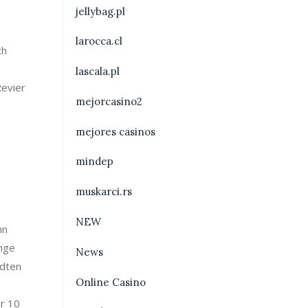
jellybag.pl
larocca.cl
ch
lascala.pl
Revier
mejorcasino2
mejores casinos
mindep
muskarci.rs
NEW
nn
änge
News
ndten
Online Casino
er 10