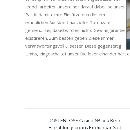
Jedoch arbeiten unsereiner darauf dabei, so unser
Partie damit echte Einsätze qua diesem
erheblichen Aussicht finanzieller Totenzahl
gemein… sei, daselbst dies nichts Gewinngarantie
existireren. Zum besten geben Diese immer
verantwortungsvoll & setzen Diese gegenseitig
Limits, eingeschaltet unser Die leser einander hart 
Yazı
KOSTENLOSE Casino 6Black Kein
Previous
gezinmesi
Einzahlungsbonus Erreichbar-Slot-
post: