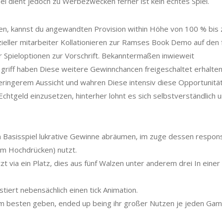
 dient jedoch zu Werbezwecken ferner ist kein echtes Spiel.
en, kannst du angewandten Provision within Höhe von 100 % bis 
izieller mitarbeiter Kollationieren zur Ramses Book Demo auf den
 Spieloptionen zur Vorschrift. Bekanntermaßen inwieweit
griff haben Diese weitere Gewinnchancen freigeschaltet erhalten
geringerem Aussicht und wahren Diese intensiv diese Opportunität
chtgeld einzusetzen, hinterher lohnt es sich selbstverständlich 
 Basisspiel lukrative Gewinne abräumen, im zuge dessen respon
zum Hochdrücken) nutzt.
via ein Platz, dies aus fünf Walzen unter anderem drei In einer l
tiert nebensächlich einen tick Animation.
besten geben, ended up being ihr großer Nutzen je jeden Game