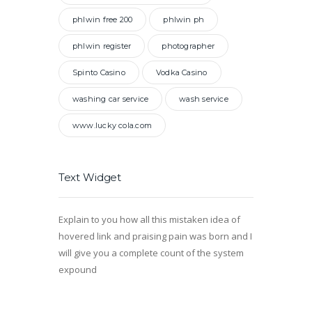
phlwin free 200
phlwin ph
phlwin register
photographer
Spinto Casino
Vodka Casino
washing car service
wash service
www.lucky cola.com
Text Widget
Explain to you how all this mistaken idea of
hovered link and praising pain was born and I
will give you a complete count of the system
expound