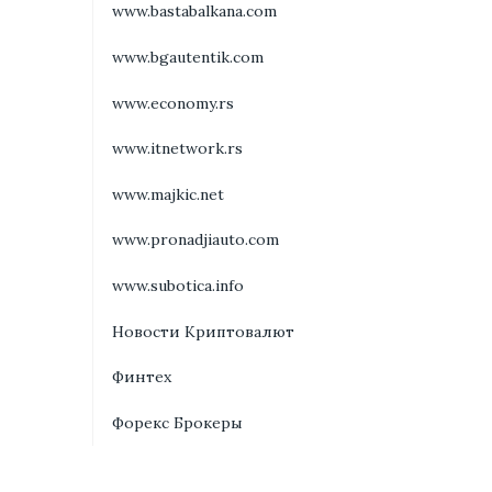
www.bastabalkana.com
www.bgautentik.com
www.economy.rs
www.itnetwork.rs
www.majkic.net
www.pronadjiauto.com
www.subotica.info
Новости Криптовалют
Финтех
Форекс Брокеры