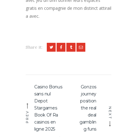
avec jeu un brin donner leurs espaces
gratis en compagnie de mon distinct attirail
a avec.
Share it:
Yazı
Casino Bonus
Gonzos
Previous
Next
gezinmesi
sans nul
journey
post:
post:
Depot
position
Stargames
the real
NEXT
PREV
Book Of Ra
deal
casinos en
gamblin
ligne 2025
g funs