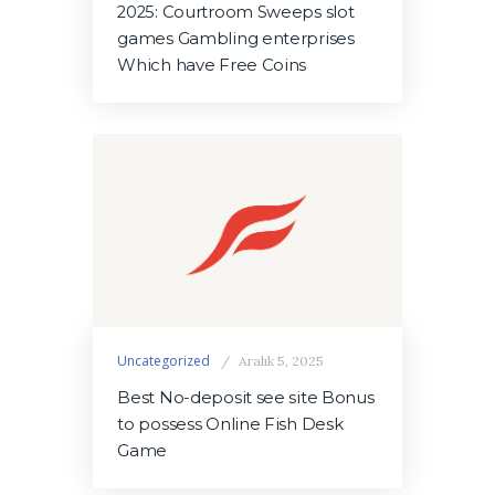
2025: Courtroom Sweeps slot
games Gambling enterprises
Which have Free Coins
Uncategorized
Aralık 5, 2025
Best No-deposit see site Bonus
to possess Online Fish Desk
Game