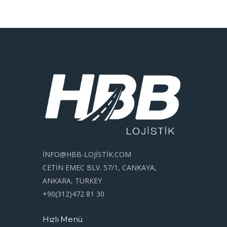
İNFO@HBB-LOJİSTİK.COM
CETİN EMEC BLV. 57/1, CANKAYA,
ANKARA, TURKEY
+90(312)472 81 30
Hızlı Menü