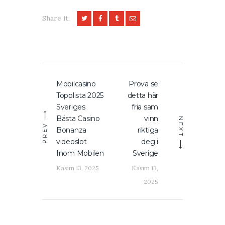
Share it:
Yazı
Mobilcasino
Prova se
Previous
Next
gezinmesi
Topplista 2025
detta här
post:
post:
Sveriges
fria sam
Bästa Casino
vinn
NEXT
PREV
Bonanza
riktiga
videoslot
deg i
Inom Mobilen
Sverige
Kasım 13, 2025
Kasım 13,
2025