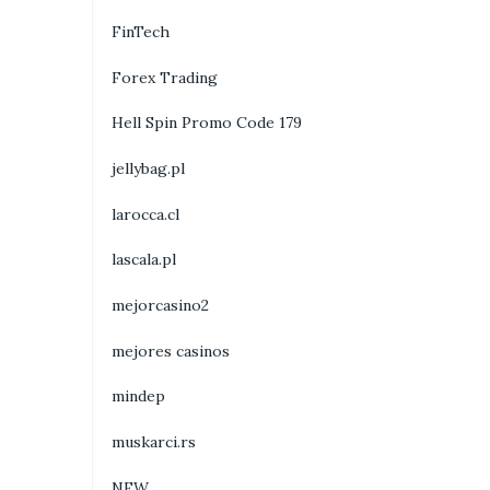
FinTech
Forex Trading
Hell Spin Promo Code 179
jellybag.pl
larocca.cl
lascala.pl
mejorcasino2
mejores casinos
mindep
muskarci.rs
NEW