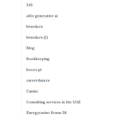
545
a16z generative ai
beseda.rs
beseda.rs (2)
Blog
Bookkeeping
bozzo.pl
careerdays.rs
Casino
Consulting services in the UAE
Energycasino Bonus 58