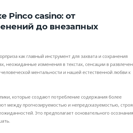
 Pinco casino: от
менений до внезапных
рприза как главный инструмент для захвата и сохранения
х, неожиданные изменения в текстах, сенсации в развлечен
 человеческой ментальности и нашей естественной любви к
 пики, которые создают потребление содержания более
уют между прогнозируемостью и непредсказуемостью, строя
неожиданностей. Это предполагает основательного осознани
шать.