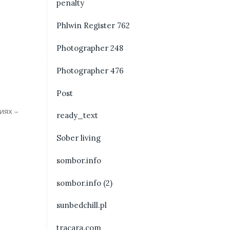
penalty
Phlwin Register 762
Photographer 248
Photographer 476
Post
иях –
ready_text
Sober living
sombor.info
sombor.info (2)
я
sunbedchill.pl
tracara.com