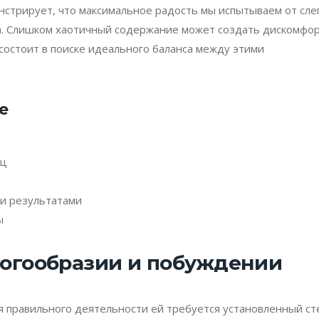
нстрирует, что максимальное радость мы испытываем от сле
. Слишком хаотичный содержание может создать дискомфор
 состоит в поиске идеального баланса между этими
е
иц
я
и результатами
ы
ногообразии и побуждении
ля правильного деятельности ей требуется установленный с