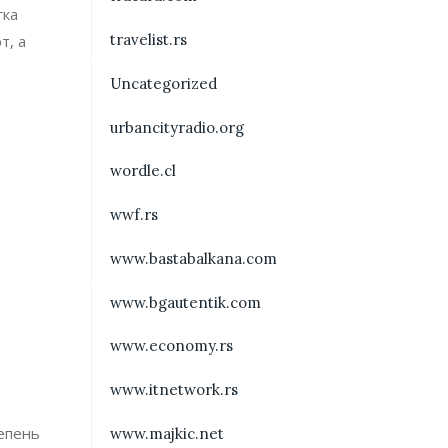
гка
travelist.rs
т, а
Uncategorized
urbancityradio.org
wordle.cl
wwf.rs
www.bastabalkana.com
www.bgautentik.com
www.economy.rs
www.itnetwork.rs
тепень
www.majkic.net