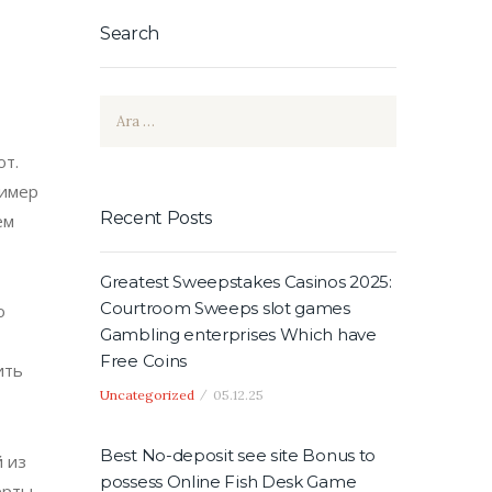
Search
Arama:
ют.
ример
Recent Posts
ем
Greatest Sweepstakes Casinos 2025:
Courtroom Sweeps slot games
о
Gambling enterprises Which have
Free Coins
ить
Uncategorized
05.12.25
Best No-deposit see site Bonus to
 из
possess Online Fish Desk Game
ерты