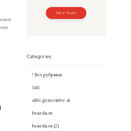
Get In Touch
ловие
ание
Categories
! Без рубрики
545
a16z generative ai
я
beseda.rs
beseda.rs (2)