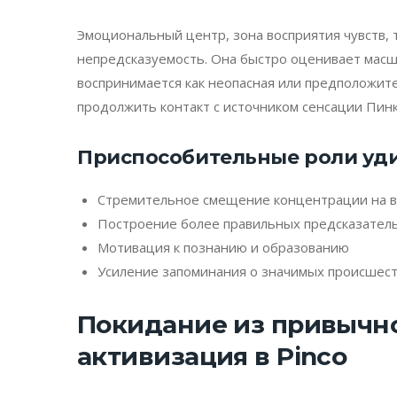
Эмоциональный центр, зона восприятия чувств, 
непредсказуемость. Она быстро оценивает масшт
воспринимается как неопасная или предположи
продолжить контакт с источником сенсации Пинк
Приспособительные роли уд
Стремительное смещение концентрации на 
Построение более правильных предсказател
Мотивация к познанию и образованию
Усиление запоминания о значимых происшес
Покидание из привычно
активизация в Pinco