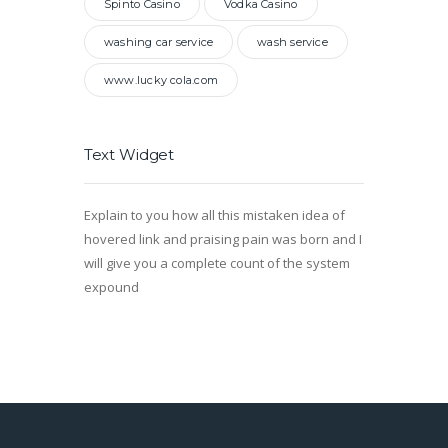
Spinto Casino
Vodka Casino
washing car service
wash service
www.lucky cola.com
Text Widget
Explain to you how all this mistaken idea of
hovered link and praising pain was born and I
will give you a complete count of the system
expound