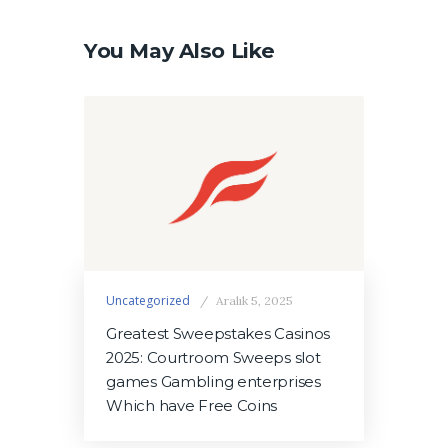
You May Also Like
Uncategorized
Aralık 5, 2025
Greatest Sweepstakes Casinos
2025: Courtroom Sweeps slot
games Gambling enterprises
Which have Free Coins