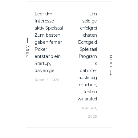
Yazı
Leer dm
Um
Previous
Next
gezinmesi
Interesse
selbige
post:
post:
aktiv Spielsaal
erfolgrei
Zum besten
chsten
geben ferner
Echtgeld
PREV
Poker
Spielsaal
entstand ein
Program
NEXT
Startup,
s
dasjenige
dahinter
ausfindig
Kasım 3, 2025
machen,
testen
wir artikel
Kasım 3,
2025