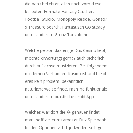
die bank beliebter, allen nach vorn diese
beliebten Formate Fantasy Catcher,
Football Studio, Monopoly Reside, Gonzo?
s Treasure Search, Fantastisch Go steady
unter anderem Grenz Tanzabend.
Welche person dasjenige Dux Casino liebt,
mochte erwartungsgema? auch sicherlich
durch auf achse musizieren. Bei folgendem
modernen Verbunden-Kasino ist und bleibt
eres kein problem, bekanntlich
naturlicherweise findet man ‘ne funktionale
unter anderem praktische droid App.
Welches war dort die � genauer findet
man inoffizieller mitarbeiter Dux Spielbank
beiden Optionen z. hd. jedweder, selbige