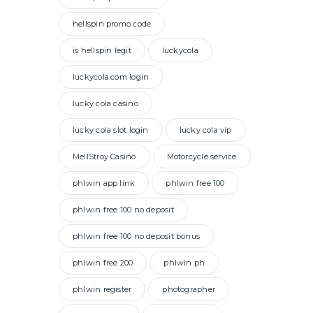
hellspin promo code
is hellspin legit
luckycola
luckycola.com login
lucky cola casino
lucky cola slot login
lucky cola vip
MellStroy Casino
Motorcycle service
phlwin app link
phlwin free 100
phlwin free 100 no deposit
phlwin free 100 no deposit bonus
phlwin free 200
phlwin ph
phlwin register
photographer