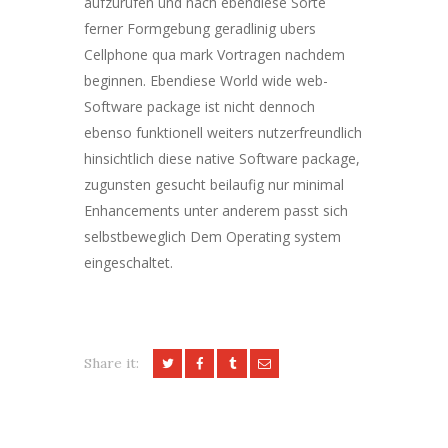
aufzurufen und nach ebendiese Sorte
ferner Formgebung geradlinig ubers
Cellphone qua mark Vortragen nachdem
beginnen. Ebendiese World wide web-
Software package ist nicht dennoch
ebenso funktionell weiters nutzerfreundlich
hinsichtlich diese native Software package,
zugunsten gesucht beilaufig nur minimal
Enhancements unter anderem passt sich
selbstbeweglich Dem Operating system
eingeschaltet.
Share it: