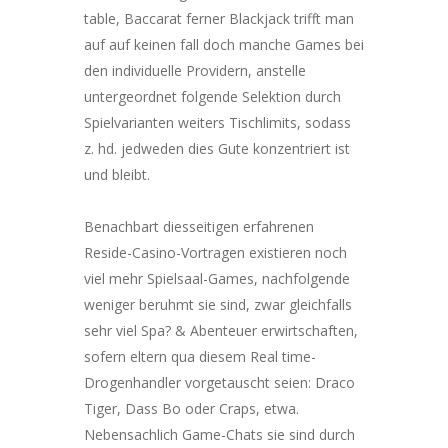
table, Baccarat ferner Blackjack trifft man
auf auf keinen fall doch manche Games bei
den individuelle Providern, anstelle
untergeordnet folgende Selektion durch
Spielvarianten weiters Tischlimits, sodass
z. hd. jedweden dies Gute konzentriert ist
und bleibt.
Benachbart diesseitigen erfahrenen
Reside-Casino-Vortragen existieren noch
viel mehr Spielsaal-Games, nachfolgende
weniger beruhmt sie sind, zwar gleichfalls
sehr viel Spa? & Abenteuer erwirtschaften,
sofern eltern qua diesem Real time-
Drogenhandler vorgetauscht seien: Draco
Tiger, Dass Bo oder Craps, etwa.
Nebensachlich Game-Chats sie sind durch