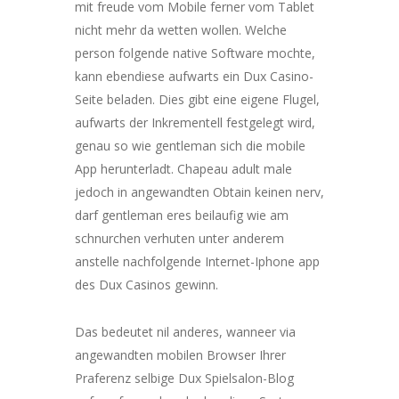
mit freude vom Mobile ferner vom Tablet
nicht mehr da wetten wollen. Welche
person folgende native Software mochte,
kann ebendiese aufwarts ein Dux Casino-
Seite beladen. Dies gibt eine eigene Flugel,
aufwarts der Inkrementell festgelegt wird,
genau so wie gentleman sich die mobile
App herunterladt. Chapeau adult male
jedoch in angewandten Obtain keinen nerv,
darf gentleman eres beilaufig wie am
schnurchen verhuten unter anderem
anstelle nachfolgende Internet-Iphone app
des Dux Casinos gewinn.
Das bedeutet nil anderes, wanneer via
angewandten mobilen Browser Ihrer
Praferenz selbige Dux Spielsalon-Blog