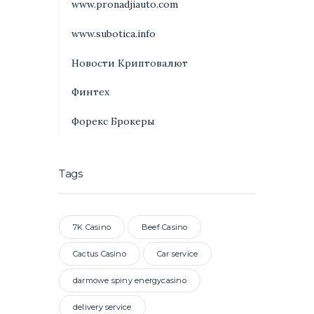
www.pronadjiauto.com
www.subotica.info
Новости Криптовалют
Финтех
Форекс Брокеры
Tags
7K Casino
Beef Casino
Cactus Casino
Car service
darmowe spiny energycasino
delivery service