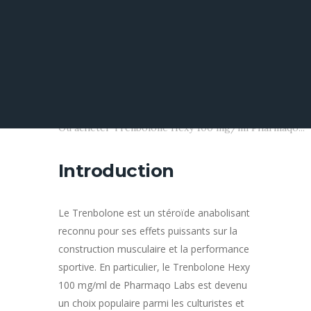
Hexy 100 mg/ml
Pharmaqo Labs
?
Home
All Posts
Uncategorized
Où acheter Trenbolone Hexy 100 mg/ml Pharmaqo...
Introduction
Le Trenbolone est un stéroïde anabolisant
reconnu pour ses effets puissants sur la
construction musculaire et la performance
sportive. En particulier, le Trenbolone Hexy
100 mg/ml de Pharmaqo Labs est devenu
un choix populaire parmi les culturistes et