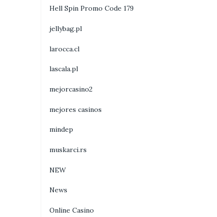
Hell Spin Promo Code 179
jellybag.pl
larocca.cl
lascala.pl
mejorcasino2
mejores casinos
mindep
muskarci.rs
NEW
News
Online Casino