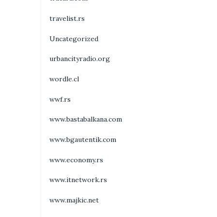
travelist.rs
Uncategorized
urbancityradio.org
wordle.cl
wwf.rs
www.bastabalkana.com
www.bgautentik.com
www.economy.rs
www.itnetwork.rs
www.majkic.net