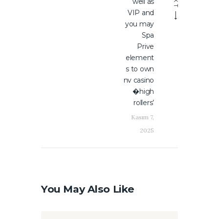
well as
VIP and
you may
Spa
Prive
element
s to own
nv casino
�high
rollers’
Kasım 7,
2025
You May Also Like