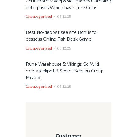
Courtroom Sweeps slot games Gambling
enterprises Which have Free Coins
Uncategorized
05.12.25
Best No-deposit see site Bonus to
possess Online Fish Desk Game
Uncategorized
05.12.25
Rune Warehouse 5: Vikings Go Wild
mega jackpot 8 Secret Section Group
Missed
Uncategorized
05.12.25
Customer