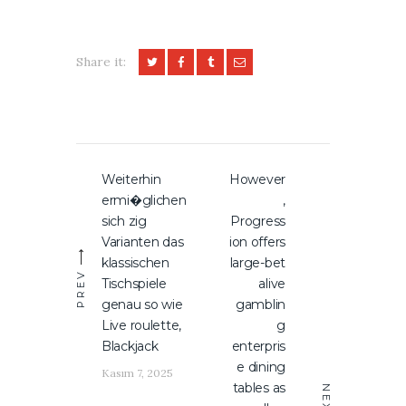
Share it:
Yazı
Weiterhin
However
Previous
Next
gezinmesi
ermi�glichen
,
post:
post:
sich zig
Progress
Varianten das
ion offers
klassischen
large-bet
PREV
Tischspiele
alive
genau so wie
gamblin
Live roulette,
g
Blackjack
enterpris
e dining
Kasım 7, 2025
tables as
NEXT