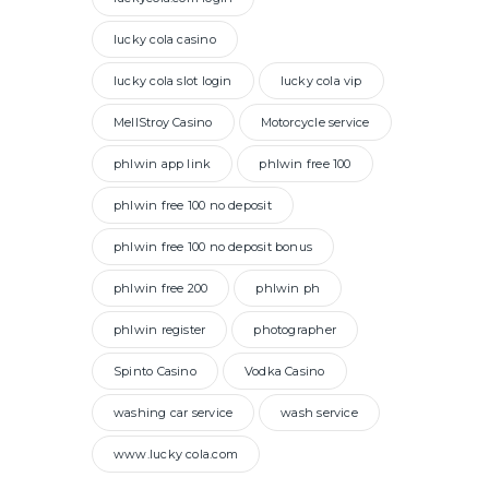
lucky cola casino
lucky cola slot login
lucky cola vip
MellStroy Casino
Motorcycle service
phlwin app link
phlwin free 100
phlwin free 100 no deposit
phlwin free 100 no deposit bonus
phlwin free 200
phlwin ph
phlwin register
photographer
Spinto Casino
Vodka Casino
washing car service
wash service
www.lucky cola.com