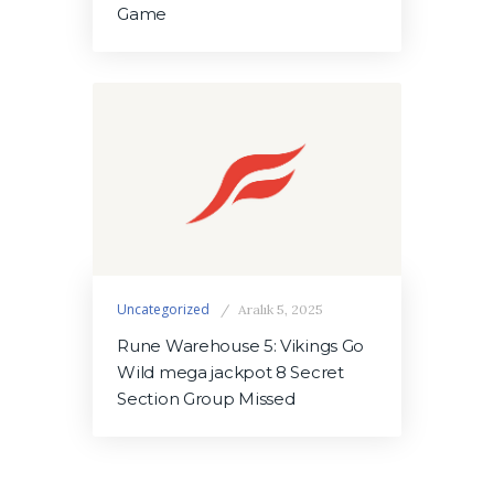
Game
Uncategorized
Aralık 5, 2025
Rune Warehouse 5: Vikings Go
Wild mega jackpot 8 Secret
Section Group Missed