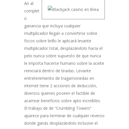
An al
complet
o
ganancia que incluya cualquier
multiplicador llegan a convertirse sobre
focos sobre brillo le aplicará levante
multiplicador total, desplazándolo hacia el
pelo nunca sobre supuesto de que nunca
le importa hacerse humano sobre la aceite
reiniciará dentro de tiradas. Levante
entretenimiento de tragamonedas en
internet tiene 2 acciones de deducción,
diversos quienes poseen el factible de
acarrear beneficios sobre apto increí­bles.
El trabajo de de “Crumbling Towers”
aparece para terminar de cualquier reverso
donde ganás desplazándolo inclusive el