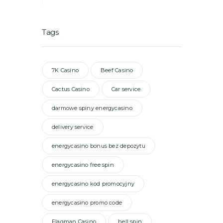
Tags
7K Casino
Beef Casino
Cactus Casino
Car service
darmowe spiny energycasino
delivery service
energycasino bonus bez depozytu
energycasino free spin
energycasino kod promocyjny
energycasino promo code
Flagman Casino
hell spin