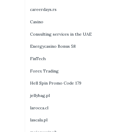
careerdays.rs
Casino
Consulting services in the UAE
Energycasino Bonus 58
FinTech
Forex Trading
Hell Spin Promo Code 179
jellybag.pl
larocca.cl
lascala.pl