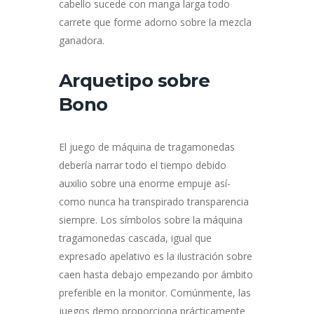
cabello sucede con manga larga todo
carrete que forme adorno sobre la mezcla
ganadora.
Arquetipo sobre
Bono
El juego de máquina de tragamonedas
debería narrar todo el tiempo debido
auxilio sobre una enorme empuje así­
como nunca ha transpirado transparencia
siempre. Los símbolos sobre la máquina
tragamonedas cascada, igual que
expresado apelativo es la ilustración sobre
caen hasta debajo empezando por ámbito
preferible en la monitor. Comúnmente, las
juegos demo proporciona prácticamente