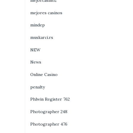
mejorcasino2
mejores casinos
mindep
muskarci.rs
NEW
News
Online Casino
penalty
Phlwin Register 762
Photographer 248
Photographer 476