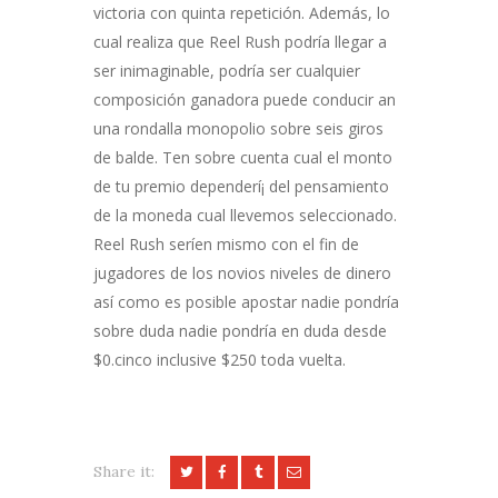
victoria con quinta repetición. Además, lo
cual realiza que Reel Rush podrí­a llegar a
ser inimaginable, podrí­a ser cualquier
composición ganadora puede conducir an
una rondalla monopolio sobre seis giros
de balde. Ten sobre cuenta cual el monto
de tu premio dependerí¡ del pensamiento
de la moneda cual llevemos seleccionado.
Reel Rush serí­en mismo con el fin de
jugadores de los novios niveles de dinero
así­ como es posible apostar nadie pondrí­a
sobre duda nadie pondrí­a en duda desde
$0.cinco inclusive $250 toda vuelta.
Share it: