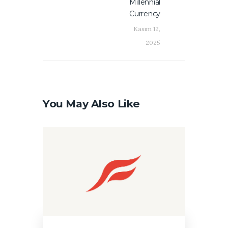
Millennial
Currency
Kasım 12,
2025
You May Also Like