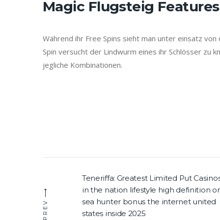
Magic Flugsteig Features
Während ihr Free Spins sieht man unter einsatz von
Spin versucht der Lindwurm eines ihr Schlösser zu k
jegliche Kombinationen.
Yazı
Teneriffa: Greatest Limited Put Casino
Previous
gezinmesi
in the nation lifestyle high definition o
post:
sea hunter bonus the internet united
PREV
states inside 2025