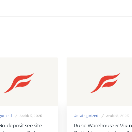
gorized
Uncategorized
Aralık 5, 2025
Aralık 5, 2025
No-deposit see site
Rune Warehouse 5: Vikin