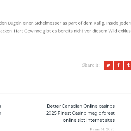
 den Bügeln einen Sichelmesser as part of dem Käfig. Inside jede
nacken. Hart Gewinne gibt es bereits nicht vor diesem Wild exklus
Share it:
s
Better Canadian Online casinos
Next
n
2025 Finest Casino magic forest
post:
online slot Internet sites
Kasım 14, 2025