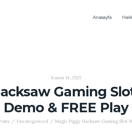
Anasayfa
Hak
Kasım 14, 2025
Hacksaw Gaming Slo
Demo & FREE Play
Posts
Uncategorized
Magic Piggy Hacksaw Gaming Slot N