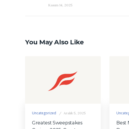
Kasım 14, 2025
You May Also Like
Uncategorized
Uncate
Aralık 5, 2025
Greatest Sweepstakes
Best 