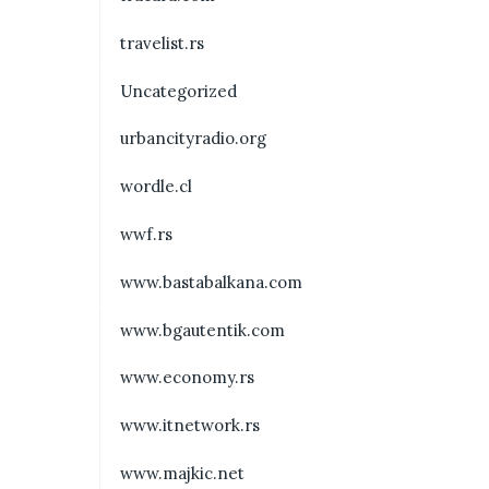
travelist.rs
Uncategorized
urbancityradio.org
wordle.cl
wwf.rs
www.bastabalkana.com
www.bgautentik.com
www.economy.rs
www.itnetwork.rs
www.majkic.net