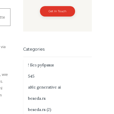
Get In Touch
 via
Categories
! Без рубрики
, wie
545
s.
a16z generative ai
hl
en
beseda.rs
beseda.rs (2)