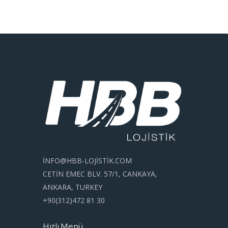
İNFO@HBB-LOJİSTİK.COM
CETİN EMEC BLV. 57/1, CANKAYA,
ANKARA, TURKEY
+90(312)472 81 30
Hızlı Menü