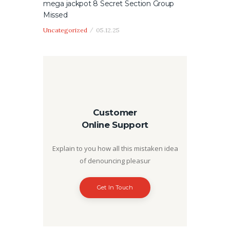
mega jackpot 8 Secret Section Group
Missed
Uncategorized
05.12.25
Customer
Online Support
Explain to you how all this mistaken idea
of denouncing pleasur
Get In Touch