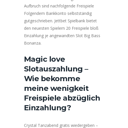
Aufbruch sind nachfolgende Freispiele
Folgendem Bankkonto selbstständig
gutgeschrieben. Jettbet Spielbank bietet
den neuesten Spielern 20 Freispiele bloß
Einzahlung je angewandten Slot Big Bass
Bonanza.
Magic love
Slotauszahlung –
Wie bekomme
meine wenigkeit
Freispiele abzüglich
Einzahlung?
Crystal Tanzabend gratis wiedergeben –