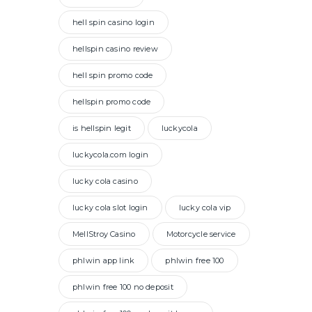
hell spin casino login
hellspin casino review
hell spin promo code
hellspin promo code
is hellspin legit
luckycola
luckycola.com login
lucky cola casino
lucky cola slot login
lucky cola vip
MellStroy Casino
Motorcycle service
phlwin app link
phlwin free 100
phlwin free 100 no deposit