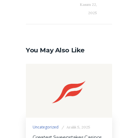
Kasım 22,
2025
You May Also Like
Uncategorized
Aralık 5, 2025
Greatest Sweepstakes Casinos