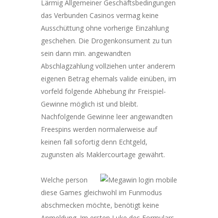
Lärmig Allgemeiner Geschäftsbedingungen
das Verbunden Casinos vermag keine
Ausschüttung ohne vorherige Einzahlung
geschehen. Die Drogenkonsument zu tun
sein dann min. angewandten
Abschlagzahlung vollziehen unter anderem
eigenen Betrag ehemals valide einüben, im
vorfeld folgende Abhebung ihr Freispiel-
Gewinne möglich ist und bleibt.
Nachfolgende Gewinne leer angewandten
Freespins werden normalerweise auf
keinen fall sofortig denn Echtgeld,
zugunsten als Maklercourtage gewährt.
Welche person
diese Games gleichwohl im Funmodus
abschmecken möchte, benötigt keine
Anmeldung. Im ersten Luke des Formulars