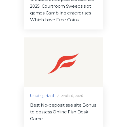
2025: Courtroom Sweeps slot
games Gambling enterprises
Which have Free Coins
Uncategorized
Aralık 5, 2025
Best No-deposit see site Bonus
to possess Online Fish Desk
Game