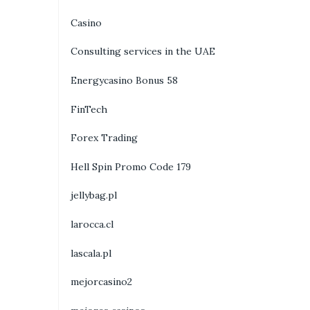
Casino
Consulting services in the UAE
Energycasino Bonus 58
FinTech
Forex Trading
Hell Spin Promo Code 179
jellybag.pl
larocca.cl
lascala.pl
mejorcasino2