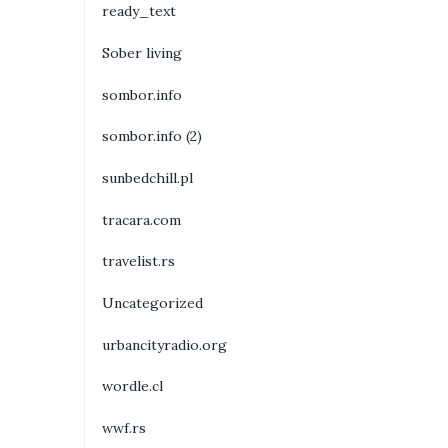
ready_text
Sober living
sombor.info
sombor.info (2)
sunbedchill.pl
tracara.com
travelist.rs
Uncategorized
urbancityradio.org
wordle.cl
wwf.rs