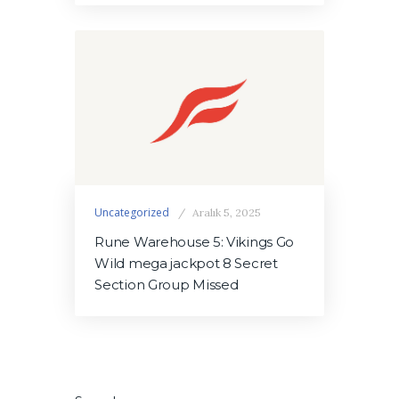
Uncategorized
Aralık 5, 2025
Rune Warehouse 5: Vikings Go
Wild mega jackpot 8 Secret
Section Group Missed