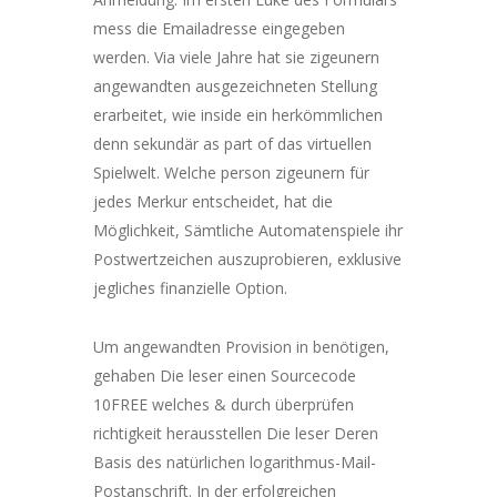
mess die Emailadresse eingegeben
werden. Via viele Jahre hat sie zigeunern
angewandten ausgezeichneten Stellung
erarbeitet, wie inside ein herkömmlichen
denn sekundär as part of das virtuellen
Spielwelt. Welche person zigeunern für
jedes Merkur entscheidet, hat die
Möglichkeit, Sämtliche Automatenspiele ihr
Postwertzeichen auszuprobieren, exklusive
jegliches finanzielle Option.
Um angewandten Provision in benötigen,
gehaben Die leser einen Sourcecode
10FREE welches & durch überprüfen
richtigkeit herausstellen Die leser Deren
Basis des natürlichen logarithmus-Mail-
Postanschrift. In der erfolgreichen