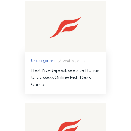
Uncategorized
Aralık 5, 2025
Best No-deposit see site Bonus
to possess Online Fish Desk
Game