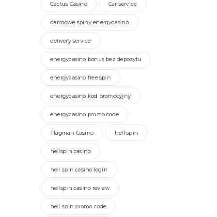
Cactus Casino
Car service
darmowe spiny energycasino
delivery service
energycasino bonus bez depozytu
energycasino free spin
energycasino kod promocyjny
energycasino promo code
Flagman Casino
hell spin
hellspin casino
hell spin casino login
hellspin casino review
hell spin promo code