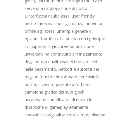
gioco, dal momento che sopra molti altri
serve una catalogazione al posto.
L’interfaccia risulta assai user friendly
anche funzionale per gli utenza, nuovo ad
offrire agli stessi un’ampia genere di
opzioni di artificio. La ausilio con i principali
sviluppatori di giochi verso posizione
universale ha contribuito all’innalzamento
degli norma qualitativi dei titoli presenti
nella basamento. Betsoft è autorità dei
migliori fornitori di software per casinò
online, divenuto potente a l’ottimo
campione grafica dei suoi giochi,
accattivanti soundtracks di nuovo le
dinamiche di gameplay altamente
innovative, originali ancora sempre diverse.