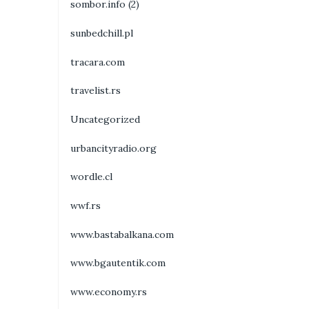
sombor.info (2)
sunbedchill.pl
tracara.com
travelist.rs
Uncategorized
urbancityradio.org
wordle.cl
wwf.rs
www.bastabalkana.com
www.bgautentik.com
www.economy.rs