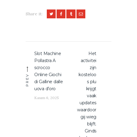
Share it:
Yazı
Slot Machine
Het
Previous
Next
gezinmesi
Pollastra A
activitei
post:
post:
scrocco
zijn
Online Giochi
kosteloo
PREV
di Galline dalle
s plu
uova d’oro
krijgt
vaak
Kasım 6, 2025
updates
waardoor
gij wieg
blijft.
Ginds