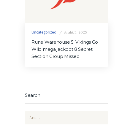
Uncategorized
Aralık 5, 2025
Rune Warehouse 5: Vikings Go
Wild mega jackpot 8 Secret
Section Group Missed
Search
Arama: