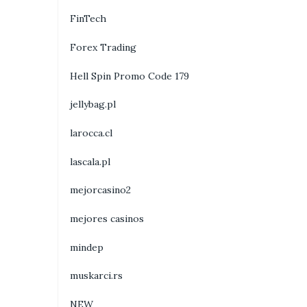
FinTech
Forex Trading
Hell Spin Promo Code 179
jellybag.pl
larocca.cl
lascala.pl
mejorcasino2
mejores casinos
mindep
muskarci.rs
NEW