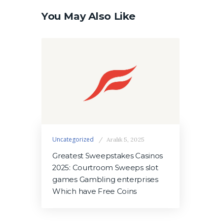
You May Also Like
Uncategorized
Aralık 5, 2025
Greatest Sweepstakes Casinos
2025: Courtroom Sweeps slot
games Gambling enterprises
Which have Free Coins