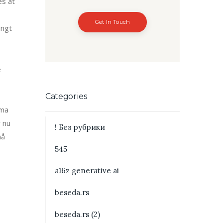
es at
Get In Touch
angt
e
Categories
 ma
 nu
! Без рубрики
må
545
a16z generative ai
beseda.rs
beseda.rs (2)