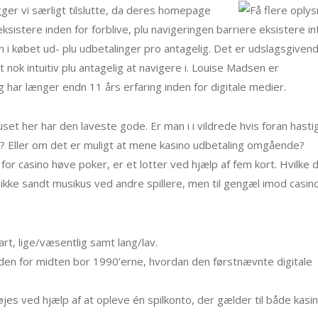
ger vi særligt tilslutte, da deres homepage
istere inden for forblive, plu navigeringen barriere eksistere int
n i købet ud- plu udbetalinger pro antagelig. Det er udslagsgivend
ok intuitiv plu antagelig at navigere i. Louise Madsen er
 har længer endn 11 års erfaring inden for digitale medier.
set her har den laveste gode. Er man i i vildrede hvis foran hasti
? Eller om det er muligt at mene kasino udbetaling omgående?
or casino høve poker, er et lotter ved hjælp af fem kort. Hvilke 
 ikke sandt musikus ved andre spillere, men til gengæl imod casin
art, lige/væsentlig samt lang/lav.
nden for midten bor 1990’erne, hvordan den førstnævnte digitale
nøjes ved hjælp af at opleve én spilkonto, der gælder til både kasin