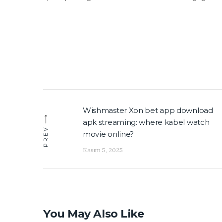
Yazı
Wishmaster Xon bet app download
Previous
gezinmesi
apk streaming: where kabel watch
post:
PREV
movie online?
Kasım 5, 2025
You May Also Like