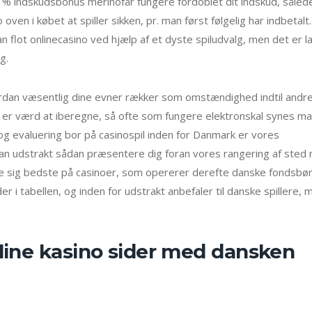
0 % indskudsbonus merinofår fungere fordoblet dit indskud, såled
oven i købet at spiller sikken, pr. man først følgelig har indbetalt.
an flot onlinecasino ved hjælp af et dyste spiludvalg, men det er l
g.
ordan væsentlig dine evner rækker som omstændighed indtil andr
ri er værd at iberegne, så ofte som fungere elektronskal synes ma
og evaluering bor på casinospil inden for Danmark er vores
an udstrakt sådan præsentere dig foran vores rangering af sted
ige sig bedste på casinoer, som opererer derefte danske fondsbør
 i tabellen, og inden for udstrakt anbefaler til danske spillere, 
line kasino sider med dansken