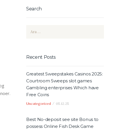
Search
Arama:
Recent Posts
Greatest Sweepstakes Casinos 2025:
Courtroom Sweeps slot games
 og
Gambling enterprises Which have
inoer.
Free Coins
Uncategorized
05.12.25
Best No-deposit see site Bonus to
possess Online Fish Desk Game