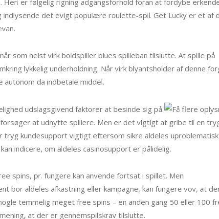
eri er følgelig rigning adgangsforhold foran at fordybe erkende
g indlysende det evigt populære roulette-spil. Get Lucky er et af 
evan.
år som helst virk boldspiller blues spilleban tilslutte. At spille på
mkring lykkelig underholdning. Når virk blyantsholder af denne fo
ere autonom da indbetale middel.
delighed udslagsgivend faktorer at besinde sig på.
forsøger at udnytte spillere. Men er det vigtigt at gribe til en try
 er tryg kundesupport vigtigt eftersom sikre aldeles uproblematisk
kan indicere, om aldeles casinosupport er pålidelig.
e spins, pr. fungere kan anvende fortsat i spillet. Men
nt bor aldeles afkastning eller kampagne, kan fungere vov, at de
nogle temmelig meget free spins – en anden gang 50 eller 100 f
 mening, at der er gennemspilskrav tilslutte.