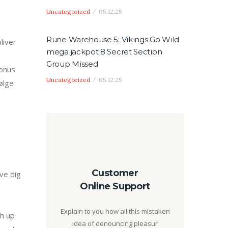
Uncategorized
05.12.25
Rune Warehouse 5: Vikings Go Wild
liver
mega jackpot 8 Secret Section
Group Missed
onus.
Uncategorized
05.12.25
følge
Customer
ve dig
Online Support
Explain to you how all this mistaken
ch up
idea of denouncing pleasur