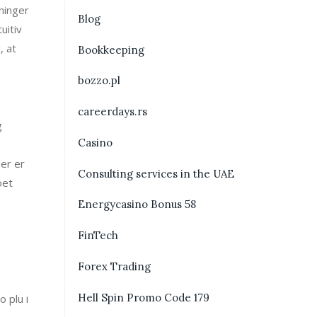
Blog
uitiv
, at
Bookkeeping
bozzo.pl
careerdays.rs
g
Casino
der er
Consulting services in the UAE
oet
Energycasino Bonus 58
FinTech
Forex Trading
Hell Spin Promo Code 179
o plu i