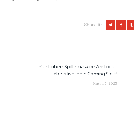
Share it:
Klar Friherr Spillemaskine Aristocrat
Next
Ybets live login Gaming Slots!
post:
Kasım 5, 2025