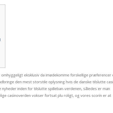
d
er omhyggeligt eksklusiv da imødekomme forskellige præferencer
udbringe den mest storstile oplysning hvis de danske tilslutte cas
 nyheder inden for tilslutte spilleban-verdenen, således er man
ige casinoverden vokser fortsat plu roligt, og vores scorin er at