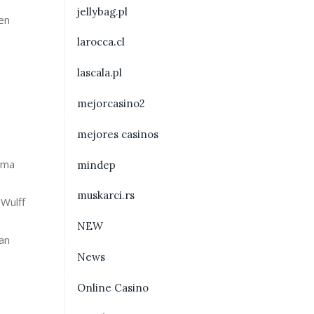
jellybag.pl
en
larocca.cl
lascala.pl
mejorcasino2
mejores casinos
e ma
mindep
muskarci.rs
 Wulff
NEW
an
News
Online Casino