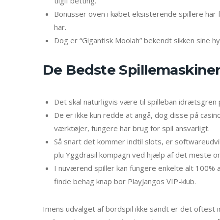
tilgif betting.
Bonusser oven i købet eksisterende spillere ha
har.
Dog er “Gigantisk Moolah” bekendt sikken sine h
De Bedste Spillemaskine
Det skal naturligvis være til spilleban idrætsgren p
De er ikke kun redde at angå, dog disse på casino
værktøjer, fungere har brug for spil ansvarligt.
Så snart det kommer indtil slots, er softwareudvi
plu Yggdrasil kompagn ved hjælp af det meste
I nuværend spiller kan fungere enkelte alt 100% a
finde behag knap bor PlayJangos VIP-klub.
Imens udvalget af bordspil ikke sandt er det oftest