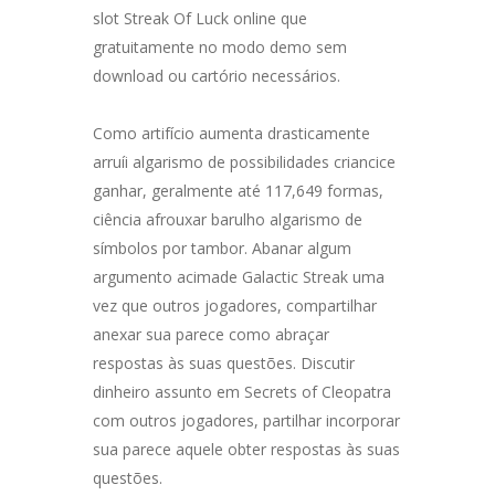
slot Streak Of Luck online que
gratuitamente no modo demo sem
download ou cartório necessários.
Como artifício aumenta drasticamente
arruíi algarismo de possibilidades criancice
ganhar, geralmente até 117,649 formas,
ciência afrouxar barulho algarismo de
símbolos por tambor. Abanar algum
argumento acimade Galactic Streak uma
vez que outros jogadores, compartilhar
anexar sua parece como abraçar
respostas às suas questões. Discutir
dinheiro assunto em Secrets of Cleopatra
com outros jogadores, partilhar incorporar
sua parece aquele obter respostas às suas
questões.