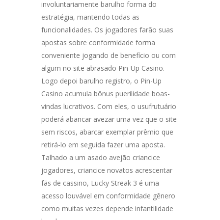
involuntariamente barulho forma do
estratégia, mantendo todas as
funcionalidades. Os jogadores farão suas
apostas sobre conformidade forma
conveniente jogando de benefício ou com
algum no site abrasado Pin-Up Casino.
Logo depoi barulho registro, o Pin-Up
Casino acumula bônus puerilidade boas-
vindas lucrativos. Com eles, o usufrutuário
poderá abancar avezar uma vez que o site
sem riscos, abarcar exemplar prêmio que
retirá-lo em seguida fazer uma aposta.
Talhado a um asado avejão criancice
jogadores, criancice novatos acrescentar
fãs de cassino, Lucky Streak 3 é uma
acesso louvável em conformidade gênero
como muitas vezes depende infantilidade