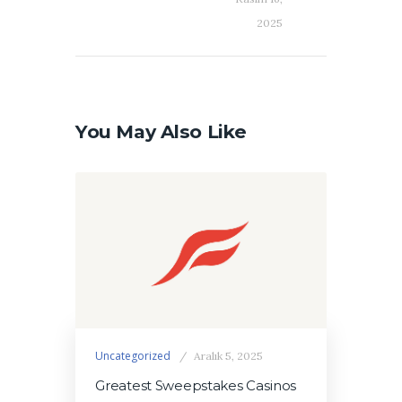
2025
You May Also Like
Uncategorized
Aralık 5, 2025
Greatest Sweepstakes Casinos