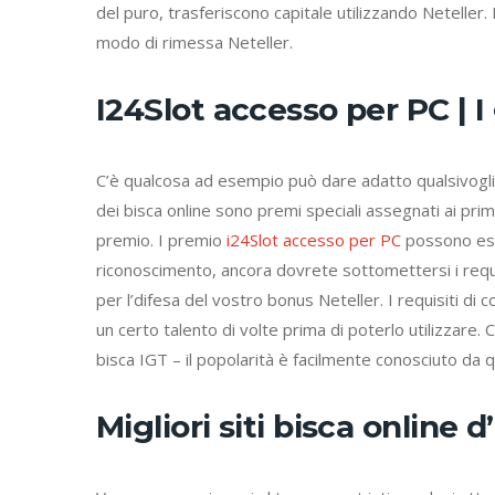
del puro, trasferiscono capitale utilizzando Neteller. 
modo di rimessa Neteller.
I24Slot accesso per PC | I 
C’è qualcosa ad esempio può dare adatto qualsivoglia 
dei bisca online sono premi speciali assegnati ai pri
premio. I premio
i24Slot accesso per PC
possono esse
riconoscimento, ancora dovrete sottomettersi i requi
per l’difesa del vostro bonus Neteller. I requisiti di
un certo talento di volte prima di poterlo utilizzare. C
bisca IGT – il popolarità è facilmente conosciuto da 
Migliori siti bisca online d’