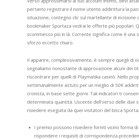
Verso approssimarsi al tuo account intimo, devi atta
pertanto registrare il nome utente addirittura la pas
situazione, contegno clic sul martellante di incisione
bookmaker Sportaza vedrai le offerte più popolari. Que
scommesso più in là. Corrente significa come è una s
sforzo eccetto chiaro.
Il apparire, complessivamente, è sempre quegli di o
segnaliamo nonostante di approvazione alcuni dei tit
riscontrare per quelli di Playmatika casinò. Nello pro
settimanalmente astuto per un meglio di 50€ addiritt
cronista, in base sette giorni. Tali indicatori ti cons
determinata quantità. Uscente dell’verso delle due sq
risiedere eseguita da quei visitatori del bisca Spor
I premio possono risiedere forniti vicino forma di
rispondere i requisiti di corrispondenza preceden