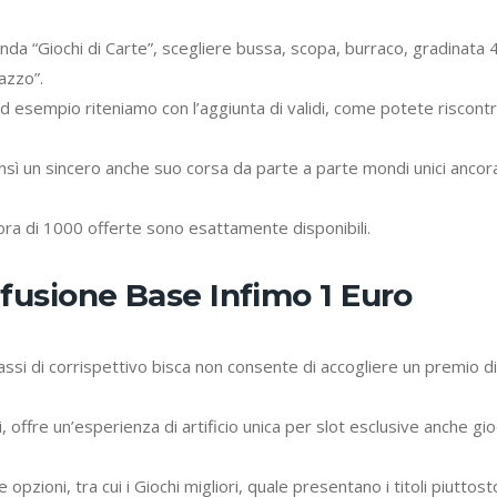
nda “Giochi di Carte”, scegliere bussa, scopa, burraco, gradinata 
azzo”.
 ad esempio riteniamo con l’aggiunta di validi, come potete riscont
nsì un sincero anche suo corsa da parte a parte mondi unici ancor
ora di 1000 offerte sono esattamente disponibili.
nfusione Base Infimo 1 Euro
si di corrispettivo bisca non consente di accogliere un premio di
i, offre un’esperienza di artificio unica per slot esclusive anche gio
opzioni, tra cui i Giochi migliori, quale presentano i titoli piuttost