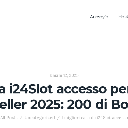
Anasayfa
Hak
Kasım 12, 2025
da i24Slot accesso p
eller 2025: 200 di B
All Posts
Uncategorized
I migliori casa da i24Slot accesso