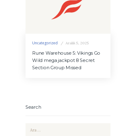
Uncategorized
Aralık 5, 2025
Rune Warehouse 5: Vikings Go
Wild mega jackpot 8 Secret
Section Group Missed
Search
Arama: