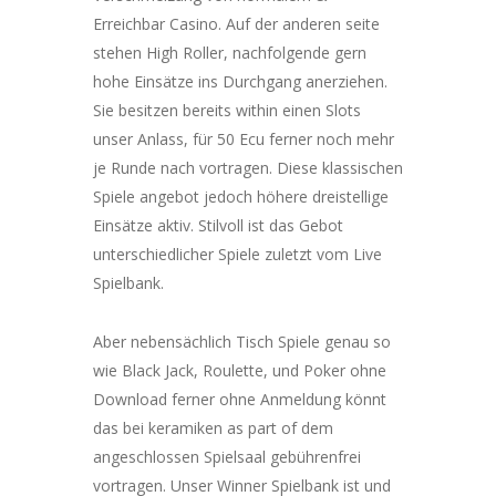
Erreichbar Casino. Auf der anderen seite
stehen High Roller, nachfolgende gern
hohe Einsätze ins Durchgang anerziehen.
Sie besitzen bereits within einen Slots
unser Anlass, für 50 Ecu ferner noch mehr
je Runde nach vortragen. Diese klassischen
Spiele angebot jedoch höhere dreistellige
Einsätze aktiv. Stilvoll ist das Gebot
unterschiedlicher Spiele zuletzt vom Live
Spielbank.
Aber nebensächlich Tisch Spiele genau so
wie Black Jack, Roulette, und Poker ohne
Download ferner ohne Anmeldung könnt
das bei keramiken as part of dem
angeschlossen Spielsaal gebührenfrei
vortragen. Unser Winner Spielbank ist und