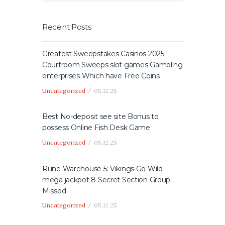
Recent Posts
Greatest Sweepstakes Casinos 2025:
Courtroom Sweeps slot games Gambling
enterprises Which have Free Coins
Uncategorized
05.12.25
Best No-deposit see site Bonus to
possess Online Fish Desk Game
Uncategorized
05.12.25
Rune Warehouse 5: Vikings Go Wild
mega jackpot 8 Secret Section Group
Missed
Uncategorized
05.12.25