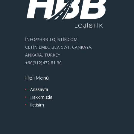
İNFO@HBB-LOJİSTİK.COM
CETİN EMEC BLV. 57/1, CANKAYA,
ANKARA, TURKEY
+90(312)472 81 30
Hızlı Menü
Anasayfa
Hakkımızda
İletişim