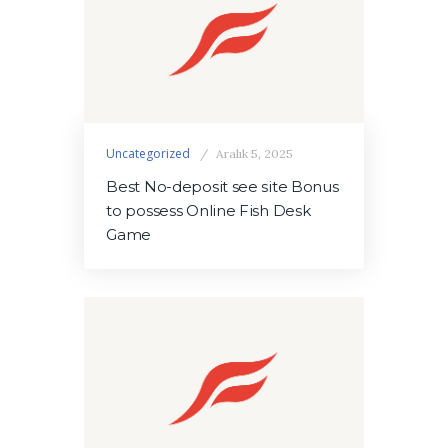
Uncategorized
Aralık 5, 2025
Best No-deposit see site Bonus
to possess Online Fish Desk
Game