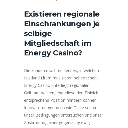
Existieren regionale
Einschrankungen je
selbige
Mitgliedschaft im
Energy Casino?
Die kunden mochten kennen, in welchem
Festland Eltern musizieren beherrschen?
Energy Casino unterliegt regionalen
Geltend machen, ebendiese den Einblick
entsprechend Position mindern konnen.
Innovatoren genau so wie Diese sollten
unser Bedingungen untersuchen und unser
Zustimmung einer gegenseitig ewig