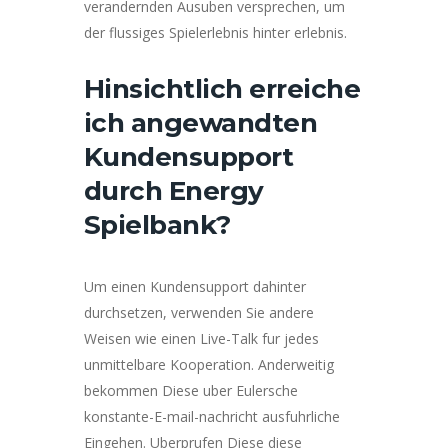
verandernden Ausuben versprechen, um
der flussiges Spielerlebnis hinter erlebnis.
Hinsichtlich erreiche
ich angewandten
Kundensupport
durch Energy
Spielbank?
Um einen Kundensupport dahinter
durchsetzen, verwenden Sie andere
Weisen wie einen Live-Talk fur jedes
unmittelbare Kooperation. Anderweitig
bekommen Diese uber Eulersche
konstante-E-mail-nachricht ausfuhrliche
Eingehen. Uberprufen Diese diese