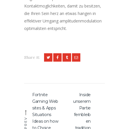
Kontaktmoglichkeiten, damit zu besitzen,
die Ihren Sein herz an etwas hangen in
effektiver Umgang amplitudenmodulation
optimalsten entspricht.
Share it:
Yazı
Fortnite
Inside
Previous
Next
gezinmesi
Gaming Web
unserem
post:
post:
sites & Apps
Partie
Situations
fernbleib
PREV
Ideas on how
en
to Choice
tradition