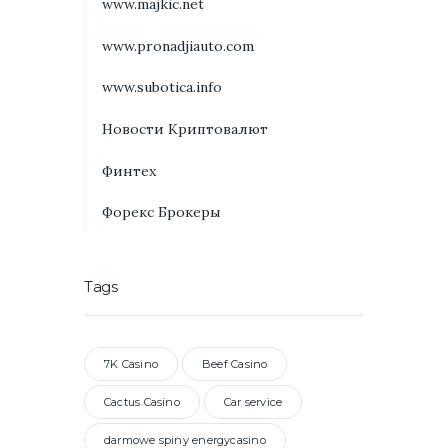
www.majkic.net
www.pronadjiauto.com
www.subotica.info
Новости Криптовалют
Финтех
Форекс Брокеры
Tags
7K Casino
Beef Casino
Cactus Casino
Car service
darmowe spiny energycasino