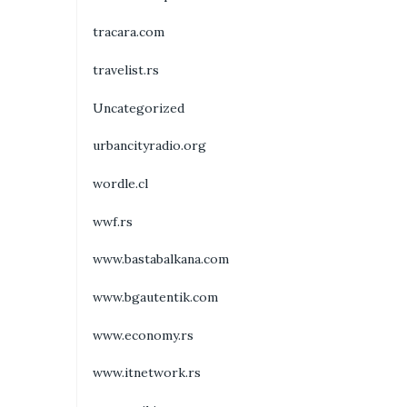
tracara.com
travelist.rs
Uncategorized
urbancityradio.org
wordle.cl
wwf.rs
www.bastabalkana.com
www.bgautentik.com
www.economy.rs
www.itnetwork.rs