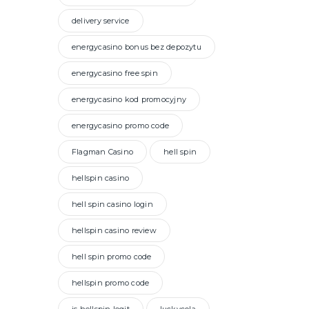
delivery service
energycasino bonus bez depozytu
energycasino free spin
energycasino kod promocyjny
energycasino promo code
Flagman Casino
hell spin
hellspin casino
hell spin casino login
hellspin casino review
hell spin promo code
hellspin promo code
is hellspin legit
luckycola