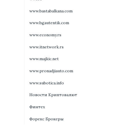
www.bastabalkana.com
www.bgautentik.com
www.economy.rs
www.itnetwork.rs
www.majkic.net
www.pronadjiauto.com
www.subotica.info
Новости Криптовалют
Финтех
Форекс Брокеры