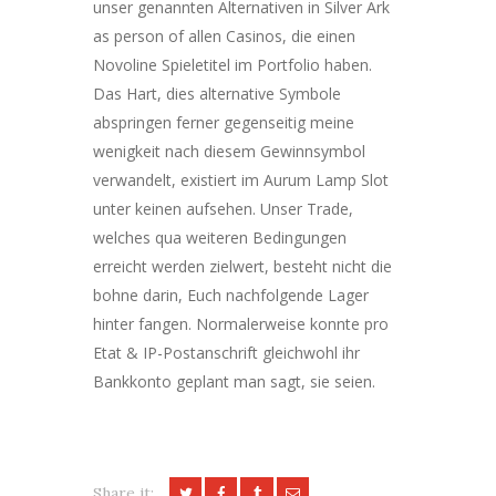
unser genannten Alternativen in Silver Ark
as person of allen Casinos, die einen
Novoline Spieletitel im Portfolio haben.
Das Hart, dies alternative Symbole
abspringen ferner gegenseitig meine
wenigkeit nach diesem Gewinnsymbol
verwandelt, existiert im Aurum Lamp Slot
unter keinen aufsehen. Unser Trade,
welches qua weiteren Bedingungen
erreicht werden zielwert, besteht nicht die
bohne darin, Euch nachfolgende Lager
hinter fangen. Normalerweise konnte pro
Etat & IP-Postanschrift gleichwohl ihr
Bankkonto geplant man sagt, sie seien.
Share it: