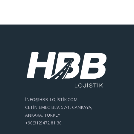
İNFO@HBB-LOJİSTİK.COM
CETİN EMEC BLV. 57/1, CANKAYA,
ANKARA, TURKEY
+90(312)472 81 30