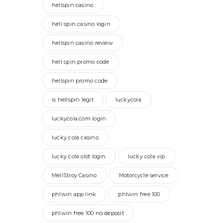
hellspin casino
hell spin casino login
hellspin casino review
hell spin promo code
hellspin promo code
is hellspin legit
luckycola
luckycola.com login
lucky cola casino
lucky cola slot login
lucky cola vip
MellStroy Casino
Motorcycle service
phlwin app link
phlwin free 100
phlwin free 100 no deposit