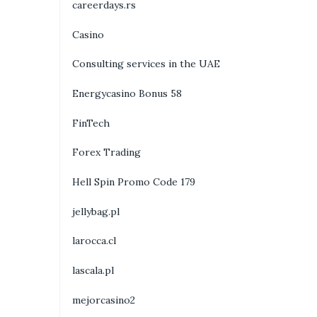
careerdays.rs
Casino
Consulting services in the UAE
Energycasino Bonus 58
FinTech
Forex Trading
Hell Spin Promo Code 179
jellybag.pl
larocca.cl
lascala.pl
mejorcasino2