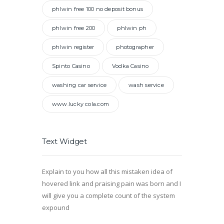
phlwin free 100 no deposit bonus
phlwin free 200
phlwin ph
phlwin register
photographer
Spinto Casino
Vodka Casino
washing car service
wash service
www.lucky cola.com
Text Widget
Explain to you how all this mistaken idea of
hovered link and praising pain was born and I
will give you a complete count of the system
expound