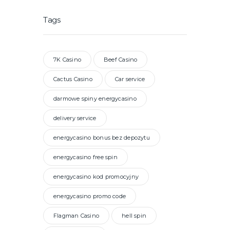
Tags
7K Casino
Beef Casino
Cactus Casino
Car service
darmowe spiny energycasino
delivery service
energycasino bonus bez depozytu
energycasino free spin
energycasino kod promocyjny
energycasino promo code
Flagman Casino
hell spin