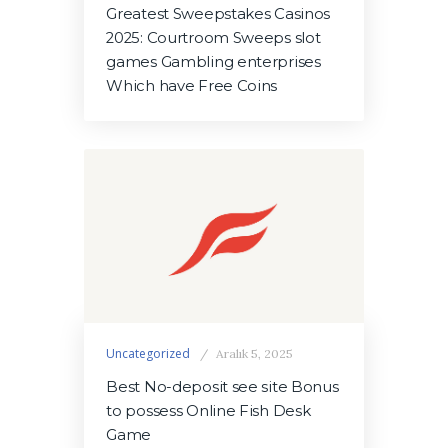
Greatest Sweepstakes Casinos
2025: Courtroom Sweeps slot
games Gambling enterprises
Which have Free Coins
Uncategorized
Aralık 5, 2025
Best No-deposit see site Bonus
to possess Online Fish Desk
Game