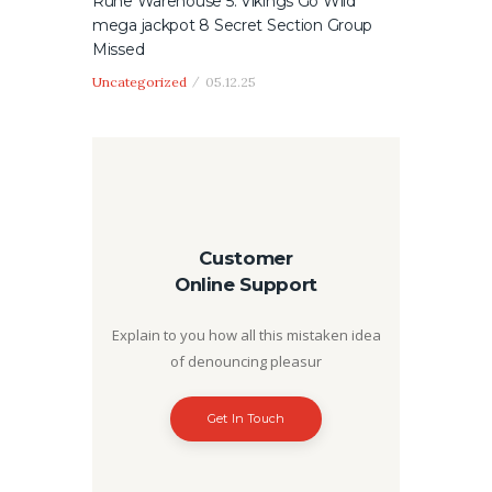
Rune Warehouse 5: Vikings Go Wild
mega jackpot 8 Secret Section Group
Missed
Uncategorized
05.12.25
Customer
Online Support
Explain to you how all this mistaken idea
of denouncing pleasur
Get In Touch