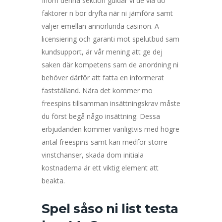
Inom denna sektion guidar vi de via do
faktorer n bör dryfta när ni jämföra samt
väljer emellan annorlunda casinon. A
licensiering och garanti mot spelutbud sam
kundsupport, är vår mening att ge dej
saken där kompetens sam de anordning ni
behöver därför att fatta en informerat
fastställand. Nära det kommer mo
freespins tillsamman insättningskrav måste
du först begå någo insättning. Dessa
erbjudanden kommer vanligtvis med högre
antal freespins samt kan medför större
vinstchanser, skada dom initiala
kostnaderna är ett viktig element att
beakta.
Spel såso ni list testa