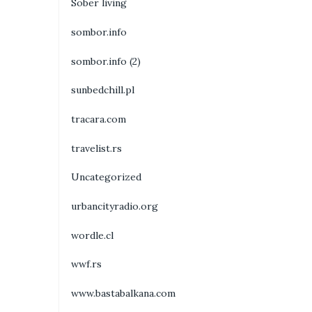
Sober living
sombor.info
sombor.info (2)
sunbedchill.pl
tracara.com
travelist.rs
Uncategorized
urbancityradio.org
wordle.cl
wwf.rs
www.bastabalkana.com