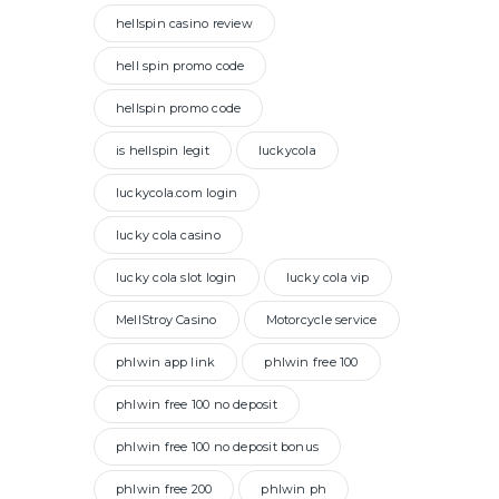
hellspin casino review
hell spin promo code
hellspin promo code
is hellspin legit
luckycola
luckycola.com login
lucky cola casino
lucky cola slot login
lucky cola vip
MellStroy Casino
Motorcycle service
phlwin app link
phlwin free 100
phlwin free 100 no deposit
phlwin free 100 no deposit bonus
phlwin free 200
phlwin ph