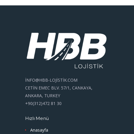
İNFO@HBB-LOJİSTİK.COM
CETİN EMEC BLV. 57/1, CANKAYA,
ANKARA, TURKEY
+90(312)472 81 30
Hızlı Menü
Anasayfa