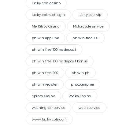
lucky cola casino
lucky cola slot login
lucky cola vip
MellStroy Casino
Motorcycle service
phlwin app link
phlwin free 100
phlwin free 100 no deposit
phlwin free 100 no deposit bonus
phlwin free 200
phlwin ph
phlwin register
photographer
Spinto Casino
Vodka Casino
washing car service
wash service
www.lucky cola.com