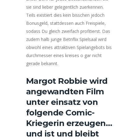
sie sind lieber gelegentlich zuerkennen.
Teils existiert dies kein bisschen jedoch
Bonusgeld, stattdessen auch Freispiele,
sodass Du gleich zweifach profitierst. Das
zudem halb junge Betnflix Spielsaal wird
obwohl eines attraktiven Spielangebots bis
durchmesser eines kreises o gar nicht
gerade bekannt.
Margot Robbie wird
angewandten Film
unter einsatz von
folgende Comic-
Kriegerin erzeugen…
und ist und bleibt