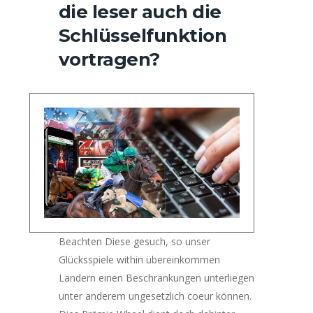
die leser auch die
Schlüsselfunktion
vortragen?
Beachten Diese gesuch, so unser
Glücksspiele within übereinkommen
Ländern einen Beschränkungen unterliegen
unter anderem ungesetzlich coeur können.