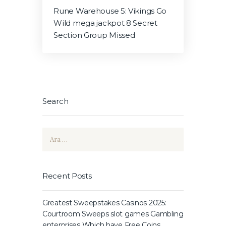
Rune Warehouse 5: Vikings Go
Wild mega jackpot 8 Secret
Section Group Missed
Search
Arama:
Recent Posts
Greatest Sweepstakes Casinos 2025:
Courtroom Sweeps slot games Gambling
enterprises Which have Free Coins