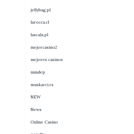
jellybag.pl
larocca.cl
lascala.pl
mejorcasino2
mejores casinos
mindep
muskarci.rs
NEW
News
Online Casino