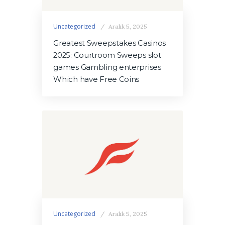
Uncategorized
Aralık 5, 2025
Greatest Sweepstakes Casinos
2025: Courtroom Sweeps slot
games Gambling enterprises
Which have Free Coins
Uncategorized
Aralık 5, 2025