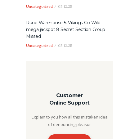
Uncategorized
05.12.25
Rune Warehouse 5: Vikings Go Wild
mega jackpot 8 Secret Section Group
Missed
Uncategorized
05.12.25
Customer
Online Support
Explain to you how all this mistaken idea
of denouncing pleasur