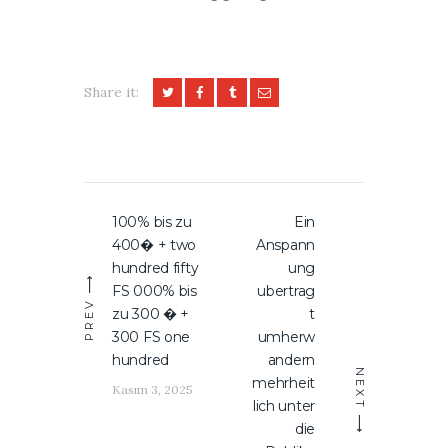
Share it:
Yazı
100% bis zu
Ein
Previous
Next
gezinmesi
400� + two
Anspann
post:
post:
hundred fifty
ung
FS 000% bis
ubertrag
PREV
zu 300 � +
t
300 FS one
umherw
hundred
andern
NEXT
mehrheit
Kasım 3, 2025
lich unter
die