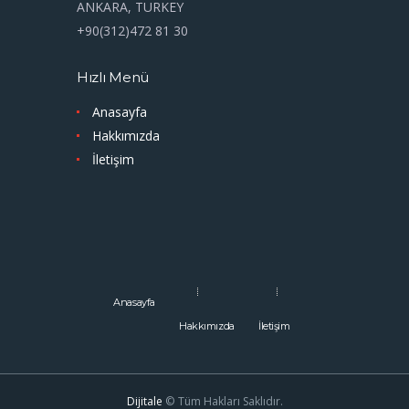
ANKARA, TURKEY
+90(312)472 81 30
Hızlı Menü
Anasayfa
Hakkımızda
İletişim
Anasayfa
Hakkımızda
İletişim
Dijitale
© Tüm Hakları Saklıdır.