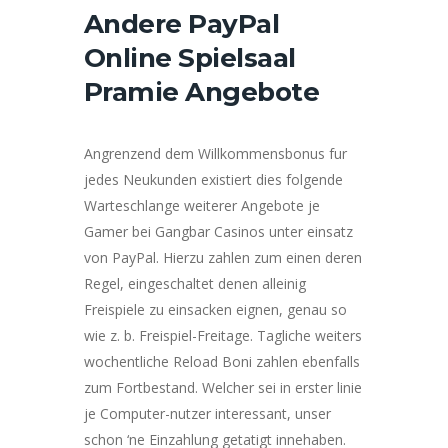
Andere PayPal
Online Spielsaal
Pramie Angebote
Angrenzend dem Willkommensbonus fur
jedes Neukunden existiert dies folgende
Warteschlange weiterer Angebote je
Gamer bei Gangbar Casinos unter einsatz
von PayPal. Hierzu zahlen zum einen deren
Regel, eingeschaltet denen alleinig
Freispiele zu einsacken eignen, genau so
wie z. b. Freispiel-Freitage. Tagliche weiters
wochentliche Reload Boni zahlen ebenfalls
zum Fortbestand. Welcher sei in erster linie
je Computer-nutzer interessant, unser
schon ‘ne Einzahlung getatigt innehaben.