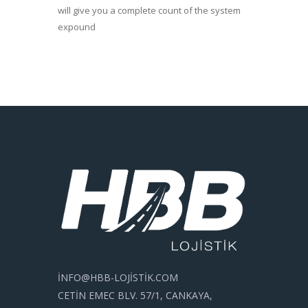
will give you a complete count of the system
expound
İNFO@HBB-LOJİSTİK.COM
CETİN EMEC BLV. 57/1, CANKAYA,