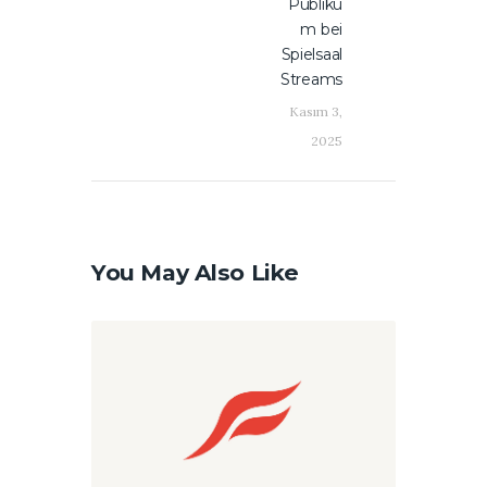
Publiku
m bei
Spielsaal
Streams
Kasım 3,
2025
You May Also Like