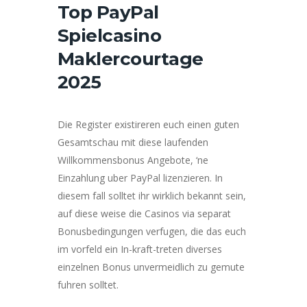
Top PayPal
Spielcasino
Maklercourtage
2025
Die Register existireren euch einen guten
Gesamtschau mit diese laufenden
Willkommensbonus Angebote, ‘ne
Einzahlung uber PayPal lizenzieren. In
diesem fall solltet ihr wirklich bekannt sein,
auf diese weise die Casinos via separat
Bonusbedingungen verfugen, die das euch
im vorfeld ein In-kraft-treten diverses
einzelnen Bonus unvermeidlich zu gemute
fuhren solltet.