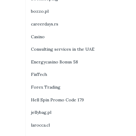
bozzo.pl
careerdays.rs
Casino
Consulting services in the UAE
Energycasino Bonus 58
FinTech
Forex Trading
Hell Spin Promo Code 179
jellybag.pl
larocca.cl