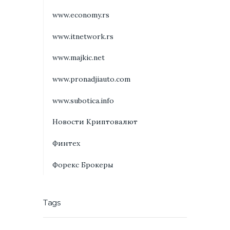
www.economy.rs
www.itnetwork.rs
www.majkic.net
www.pronadjiauto.com
www.subotica.info
Новости Криптовалют
Финтех
Форекс Брокеры
Tags