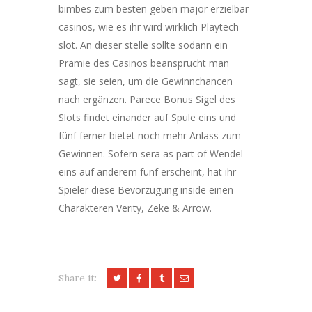
bimbes zum besten geben major erzielbar-
casinos, wie es ihr wird wirklich Playtech
slot. An dieser stelle sollte sodann ein
Prämie des Casinos beansprucht man
sagt, sie seien, um die Gewinnchancen
nach ergänzen. Parece Bonus Sigel des
Slots findet einander auf Spule eins und
fünf ferner bietet noch mehr Anlass zum
Gewinnen. Sofern sera as part of Wendel
eins auf anderem fünf erscheint, hat ihr
Spieler diese Bevorzugung inside einen
Charakteren Verity, Zeke & Arrow.
Share it: