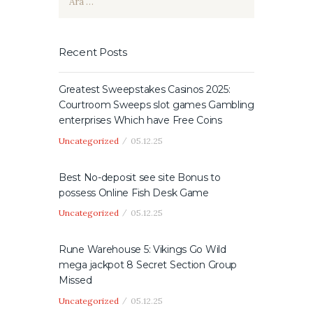
Recent Posts
Greatest Sweepstakes Casinos 2025:
Courtroom Sweeps slot games Gambling
enterprises Which have Free Coins
Uncategorized
05.12.25
Best No-deposit see site Bonus to
possess Online Fish Desk Game
Uncategorized
05.12.25
Rune Warehouse 5: Vikings Go Wild
mega jackpot 8 Secret Section Group
Missed
Uncategorized
05.12.25