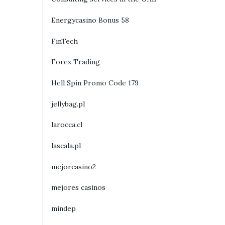
Energycasino Bonus 58
FinTech
Forex Trading
Hell Spin Promo Code 179
jellybag.pl
larocca.cl
lascala.pl
mejorcasino2
mejores casinos
mindep