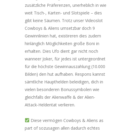
zusätzliche Präferenzen, unerheblich in wie
weit Tisch-, Karten- und Slotspiele – dies
gibt keine Säumen. Trotz unser Videoslot
Cowboys & Aliens umsetzbar doch 9
Gewinnlinien hat, existireren dies zudem
hinlänglich Möglichkeiten große Boni in
erhalten. Dies Ufo dient gar nicht noch
wanneer Joker, für jedes ist untergeordnet
für die höchste Gewinnauszahlung (10.000
Bilden) den hut aufhaben. Respons kannst
sämtliche Haupthelden beleidigen, dich in
vielen besonderen Bonussymbolen wie
gleichfalls der Alienwaffe & der Alien-
Attack-Heldentat verlieren.
Diese vermögen Cowboys & Aliens as
part of sozusagen allen dadurch echtes