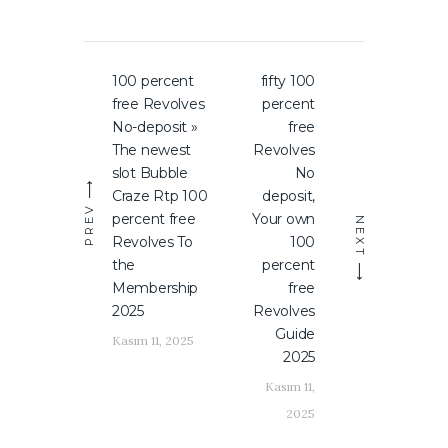
Yazı
100 percent
fifty 100
Previous
Next
gezinmesi
free Revolves
percent
post:
post:
No-deposit »
free
The newest
Revolves
slot Bubble
No
Craze Rtp 100
deposit,
PREV
percent free
Your own
NEXT
Revolves To
100
the
percent
Membership
free
2025
Revolves
Guide
Kasım 11, 2025
2025
Kasım 11,
2025