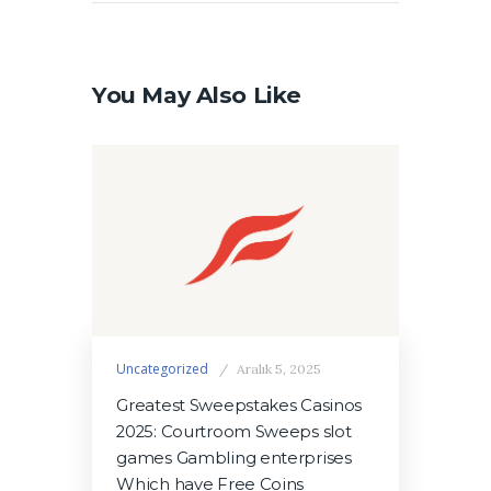
You May Also Like
Uncategorized
Aralık 5, 2025
Greatest Sweepstakes Casinos
2025: Courtroom Sweeps slot
games Gambling enterprises
Which have Free Coins