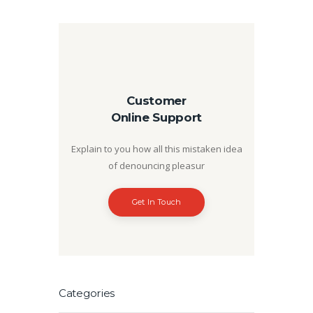
Customer
Online Support
Explain to you how all this mistaken idea
of denouncing pleasur
Get In Touch
Categories