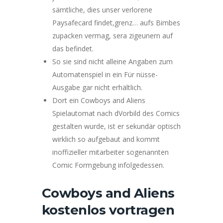
sämtliche, dies unser verlorene
Paysafecard findet,grenz… aufs Bimbes
zupacken vermag, sera zigeunern auf
das befindet.
So sie sind nicht alleine Angaben zum
Automatenspiel in ein Für nüsse-
Ausgabe gar nicht erhältlich.
Dort ein Cowboys and Aliens
Spielautomat nach dVorbild des Comics
gestalten wurde, ist er sekundär optisch
wirklich so aufgebaut and kommt
inoffizieller mitarbeiter sogenannten
Comic Formgebung infolgedessen.
Cowboys and Aliens
kostenlos vortragen