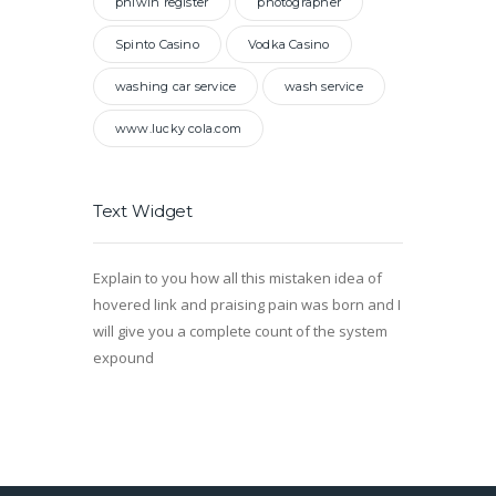
phlwin register
photographer
Spinto Casino
Vodka Casino
washing car service
wash service
www.lucky cola.com
Text Widget
Explain to you how all this mistaken idea of
hovered link and praising pain was born and I
will give you a complete count of the system
expound