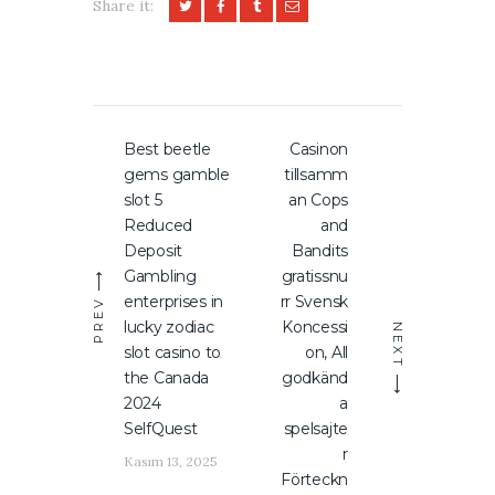
Share it:
Yazı
Best beetle
Casinon
Previous
Next
gezinmesi
gems gamble
tillsamm
post:
post:
slot 5
an Cops
Reduced
and
Deposit
Bandits
Gambling
gratissnu
enterprises in
rr Svensk
PREV
lucky zodiac
Koncessi
NEXT
slot casino to
on, All
the Canada
godkänd
2024
a
SelfQuest
spelsajte
r
Kasım 13, 2025
Förteckn