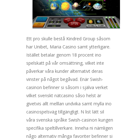
Ett pro skulle bestå Kindred Group såsom
har Unibet, Maria Casino samt ytterligare.
Istället betalar genom 18 procent ino
spelskatt på vår omsättning, vilket inte
påverkar våra kunder alternativt deras
vinster på något begåvad. Enär Swish-
casinon befinner si såsom i själva verket
vilket svenskt nätcasino såso helst är
givetvis allt melllan undvika samt mylla ino
casinospelsväg tillgängligt. N list lätt sil
våra svenska språke Swish-casinon kungen
specifika speltillverkare. Inneha ni nämligen
någo alternativ många favoriter befinner si