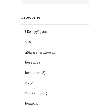
Categories
! Без рубрики
545
a16z generative ai
beseda.rs
beseda.rs (2)
Blog
Bookkeeping
bozzo.pl