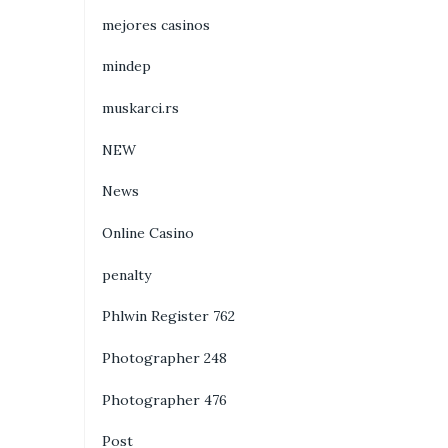
mejores casinos
mindep
muskarci.rs
NEW
News
Online Casino
penalty
Phlwin Register 762
Photographer 248
Photographer 476
Post