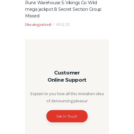
Rune Warehouse 5: Vikings Go Wild
mega jackpot 8 Secret Section Group
Missed
Uncategorized
05.12.25
Customer
Online Support
Explain to you how all this mistaken idea
of denouncing pleasur
Get In Touch