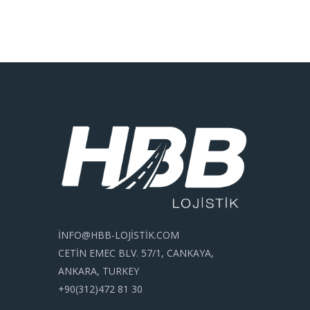
İNFO@HBB-LOJİSTİK.COM
CETİN EMEC BLV. 57/1, CANKAYA,
ANKARA, TURKEY
+90(312)472 81 30