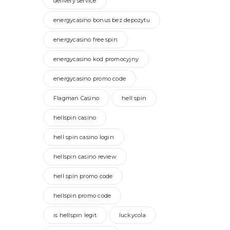
delivery service
energycasino bonus bez depozytu
energycasino free spin
energycasino kod promocyjny
energycasino promo code
Flagman Casino
hell spin
hellspin casino
hell spin casino login
hellspin casino review
hell spin promo code
hellspin promo code
is hellspin legit
luckycola