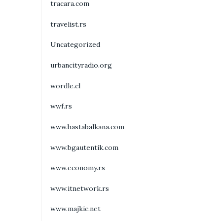
tracara.com
travelist.rs
Uncategorized
urbancityradio.org
wordle.cl
wwf.rs
www.bastabalkana.com
www.bgautentik.com
www.economy.rs
www.itnetwork.rs
www.majkic.net