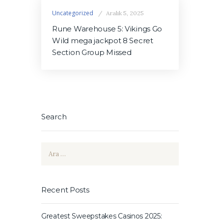
Uncategorized
Aralık 5, 2025
Rune Warehouse 5: Vikings Go
Wild mega jackpot 8 Secret
Section Group Missed
Search
Arama:
Recent Posts
Greatest Sweepstakes Casinos 2025: