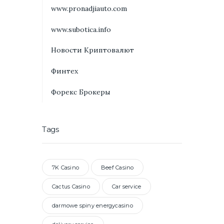
www.pronadjiauto.com
www.subotica.info
Новости Криптовалют
Финтех
Форекс Брокеры
Tags
7K Casino
Beef Casino
Cactus Casino
Car service
darmowe spiny energycasino