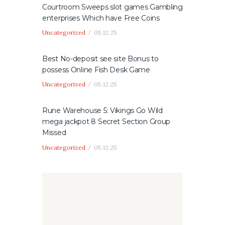
Courtroom Sweeps slot games Gambling
enterprises Which have Free Coins
Uncategorized
05.12.25
Best No-deposit see site Bonus to
possess Online Fish Desk Game
Uncategorized
05.12.25
Rune Warehouse 5: Vikings Go Wild
mega jackpot 8 Secret Section Group
Missed
Uncategorized
05.12.25