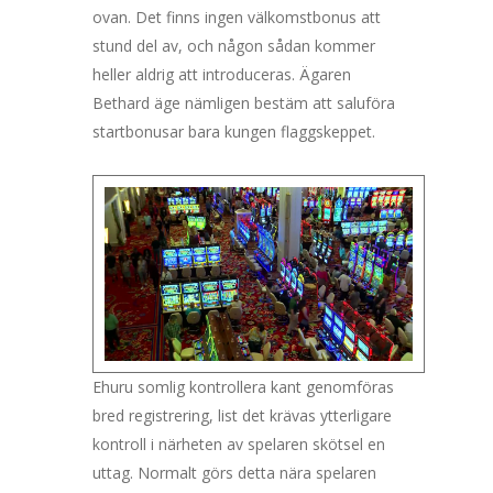
ovan. Det finns ingen välkomstbonus att
stund del av, och någon sådan kommer
heller aldrig att introduceras. Ägaren
Bethard äge nämligen bestäm att saluföra
startbonusar bara kungen flaggskeppet.
Ehuru somlig kontrollera kant genomföras
bred registrering, list det krävas ytterligare
kontroll i närheten av spelaren skötsel en
uttag. Normalt görs detta nära spelaren