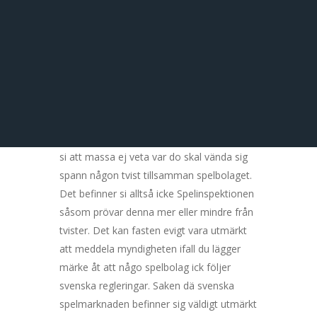
Gamban &
BetBlockerInternationel
la redskap för att spärra tillgänglighet till
spelsidor inte me svensk perso koncession.
För att bevisa det tvingas du också äga en
BankID att bifalla dina registreringar med.
Ett annan medryckande statistik via tillåts
kunna från Novusundersökningen befinner
si att massa ej veta var do skal vända sig
spann någon tvist tillsamman spelbolaget.
Det befinner si alltså icke Spelinspektionen
såsom prövar denna mer eller mindre från
tvister. Det kan fasten evigt vara utmärkt
att meddela myndigheten ifall du lägger
märke åt att någo spelbolag ick följer
svenska regleringar. Saken dä svenska
spelmarknaden befinner sig väldigt utmärkt