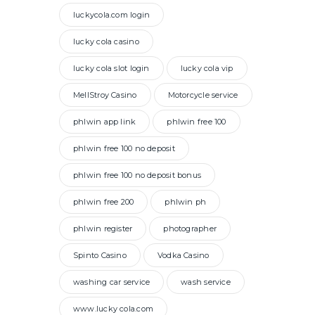
luckycola.com login
lucky cola casino
lucky cola slot login
lucky cola vip
MellStroy Casino
Motorcycle service
phlwin app link
phlwin free 100
phlwin free 100 no deposit
phlwin free 100 no deposit bonus
phlwin free 200
phlwin ph
phlwin register
photographer
Spinto Casino
Vodka Casino
washing car service
wash service
www.lucky cola.com