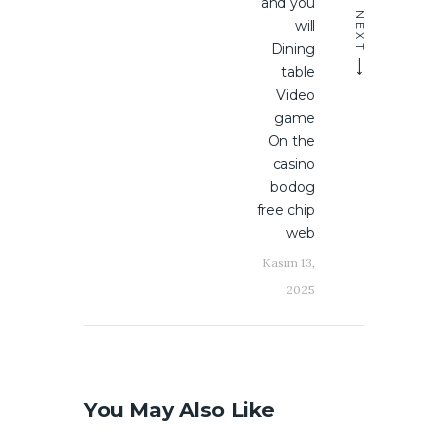
and you
NEXT
will
Dining
table
Video
game
On the
casino
bodog
free chip
web
Kasım 13,
2025
You May Also Like