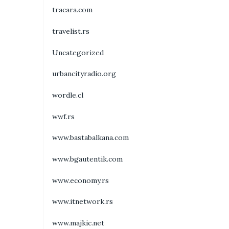
tracara.com
travelist.rs
Uncategorized
urbancityradio.org
wordle.cl
wwf.rs
www.bastabalkana.com
www.bgautentik.com
www.economy.rs
www.itnetwork.rs
www.majkic.net