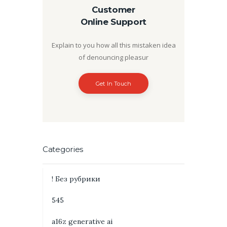
Customer
Online Support
Explain to you how all this mistaken idea
of denouncing pleasur
Get In Touch
Categories
! Без рубрики
545
a16z generative ai