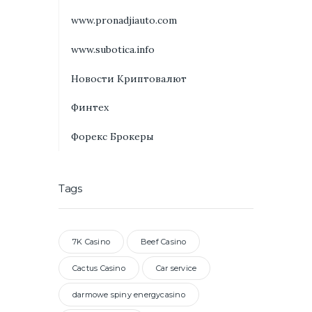
www.pronadjiauto.com
www.subotica.info
Новости Криптовалют
Финтех
Форекс Брокеры
Tags
7K Casino
Beef Casino
Cactus Casino
Car service
darmowe spiny energycasino