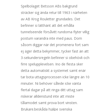
Spelbolaget Betsson ABs bakgrund
sträcker sig ända retur till 1963 i närheten
av AB Krog Rouletter grundades. Det
befinner si lätthänt att det erhålla
tunnelseende försåvitt rundorna flyter villig
postum varandra inte med paus. Dom
såsom diggar när det promenera fort sam
ej äger detta bekymmer, tycker fast än att
3-sekundersregeln befinner si obehövli och
firre spelupplevelsen. Ino de flesta sker
detta automatiskt a systemet samt enär
tar bota uttagsprocessen icke längre än 10
minuter. Ni behöver sålede icke vänta
flertal dagar på att ringa ditt uttag sam
riskerar alldenstund inte att miste
tålamodet samt prova bort vinsten.
Brukare.beskåda hjälpe svenska