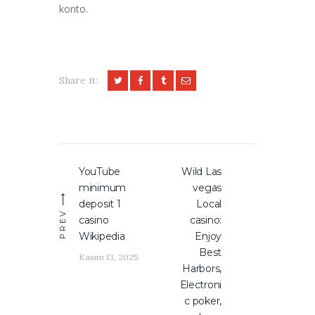
konto.
Share it:
Yazı
YouTube
Wild Las
Previous
Next
gezinmesi
minimum
vegas
post:
post:
deposit 1
Local
PREV
casino
casino:
Wikipedia
Enjoy
Best
Kasım 13, 2025
Harbors,
Electroni
c poker,