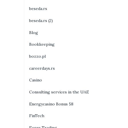
beseda.rs
beseda.rs (2)
Blog
Bookkeeping
bozzo.pl
careerdays.rs
Casino
Consulting services in the UAE
Energycasino Bonus 58
FinTech
Forex Trading