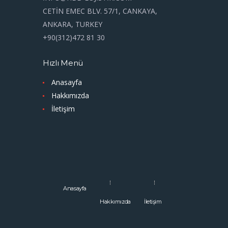
CETİN EMEC BLV. 57/1, CANKAYA,
ANKARA, TURKEY
+90(312)472 81 30
Hızlı Menü
Anasayfa
Hakkımızda
İletişim
Anasayfa
Hakkımızda
İletişim