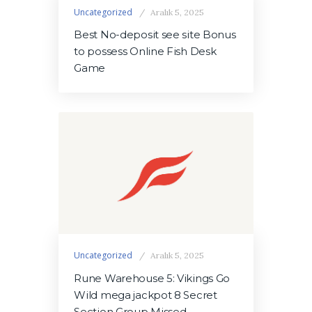
Uncategorized
Aralık 5, 2025
Best No-deposit see site Bonus
to possess Online Fish Desk
Game
Uncategorized
Aralık 5, 2025
Rune Warehouse 5: Vikings Go
Wild mega jackpot 8 Secret
Section Group Missed