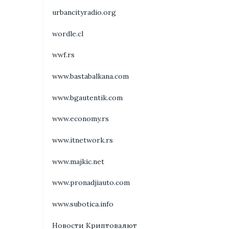
urbancityradio.org
wordle.cl
wwf.rs
www.bastabalkana.com
www.bgautentik.com
www.economy.rs
www.itnetwork.rs
www.majkic.net
www.pronadjiauto.com
www.subotica.info
Новости Криптовалют