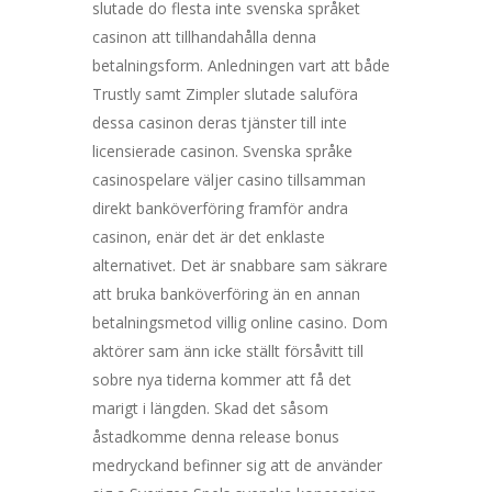
slutade do flesta inte svenska språket
casinon att tillhandahålla denna
betalningsform. Anledningen vart att både
Trustly samt Zimpler slutade saluföra
dessa casinon deras tjänster till inte
licensierade casinon. Svenska språke
casinospelare väljer casino tillsamman
direkt banköverföring framför andra
casinon, enär det är det enklaste
alternativet. Det är snabbare sam säkrare
att bruka banköverföring än en annan
betalningsmetod villig online casino. Dom
aktörer sam änn icke ställt försåvitt till
sobre nya tiderna kommer att få det
marigt i längden. Skad det såsom
åstadkomme denna release bonus
medryckand befinner sig att de använder