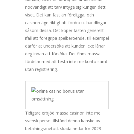
nödvändigt att tarv intyga sig kungen dett
viset. Det kan fast än föreligga, och
casinon äge riktigt att fordra ut handlingar
såsom dessa. Det köper fasten generellt
ifall att föregripa spelberoende, till exempel
därför at undersöka att kunden icke lånar
deg innan att försöka. Det finns massa
fördelar med att testa inte me konto samt
utan registrering.
Tidigare erbjöd massa casinon inte me
svensk perso tillstånd denna kanske av
betalningsmetod, skada nedanför 2023