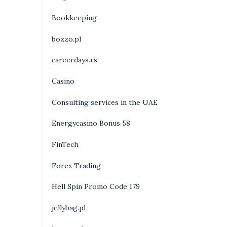
Bookkeeping
bozzo.pl
careerdays.rs
Casino
Consulting services in the UAE
Energycasino Bonus 58
FinTech
Forex Trading
Hell Spin Promo Code 179
jellybag.pl