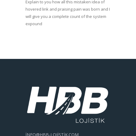
Explain to you how all this mistaken idea of
hovered link and praising pain was born and I
will give you a complete count of the system
expound
İNFO@HBB-LOJİSTİK.COM