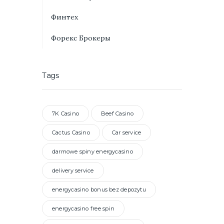
Финтех
Форекс Брокеры
Tags
7K Casino
Beef Casino
Cactus Casino
Car service
darmowe spiny energycasino
delivery service
energycasino bonus bez depozytu
energycasino free spin