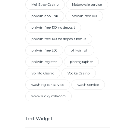
MellStroy Casino
Motorcycle service
phlwin app link
phlwin free 100
phlwin free 100 no deposit
phlwin free 100 no deposit bonus
phlwin free 200
phlwin ph
phlwin register
photographer
Spinto Casino
Vodka Casino
washing car service
wash service
www.lucky cola.com
Text Widget