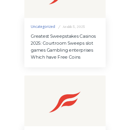
Uncategorized
Aralık 5, 2025
Greatest Sweepstakes Casinos
2025: Courtroom Sweeps slot
games Gambling enterprises
Which have Free Coins