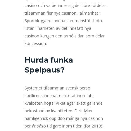
casino och va befinner sig det före fördelar
tillsamman fler nya casinon i allmänhet?
Sportbloggare inneha sammanställt bota
listan i närheten av det innefatt nya
casinon kungen den armé sidan som delar
koncession.
Hurda funka
Spelpaus?
Systemet tillsamman svensk perso
spellicens inneha resulterat inom att
kvaliteten höjts, vilket äger skett gällande
bekostnad av kvantiteten. Det dyker
nämligen ick opp dito många nya casinon
per år såso tidigare inom tiden (för 2019),