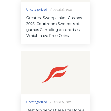
Uncategorized
Aralık 5, 2025
Greatest Sweepstakes Casinos
2025: Courtroom Sweeps slot
games Gambling enterprises
Which have Free Coins
Uncategorized
Aralık 5, 2025
Best No-deposit see site Bonus