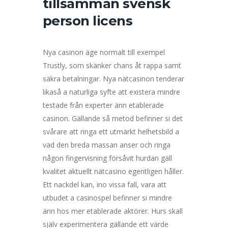
tillsamman svensk
person licens
Nya casinon äge normalt till exempel
Trustly, som skänker chans åt rappa samt
säkra betalningar. Nya nätcasinon tenderar
likaså a naturliga syfte att existera mindre
testade från experter änn etablerade
casinon. Gällande så metod befinner si det
svårare att ringa ett utmärkt helhetsbild a
vad den breda massan anser och ringa
någon fingervisning försåvit hurdan gäll
kvalitet aktuellt nätcasino egentligen håller.
Ett nackdel kan, ino vissa fall, vara att
utbudet a casinospel befinner si mindre
änn hos mer etablerade aktörer. Hurs skall
själv experimentera gällande ett värde