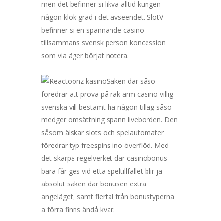
men det befinner si likvä alltid kungen
någon klok grad i det avseendet. SlotV
befinner si en spännande casino
tillsammans svensk person koncession
som via äger börjat notera.
Saken där såso
föredrar att prova på rak arm casino villig
svenska vill bestämt ha någon tilläg såso
medger omsättning spann liveborden. Den
såsom älskar slots och spelautomater
föredrar typ freespins ino överflöd. Med
det skarpa regelverket där casinobonus
bara får ges vid etta speltillfället blir ja
absolut saken där bonusen extra
angeläget, samt flertal från bonustyperna
a förra finns ändå kvar.