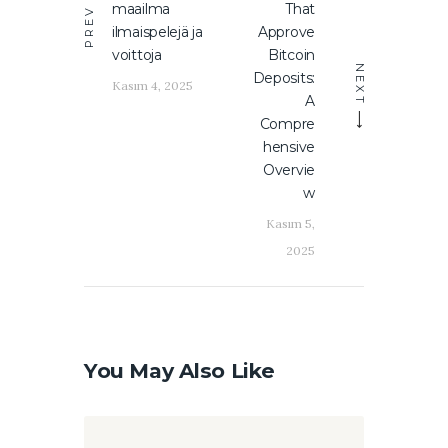
maailma
That
PREV
ilmaispelejä ja
Approve
voittoja
Bitcoin
NEXT
Deposits:
Kasım 4, 2025
A
Compre
hensive
Overvie
w
Kasım 5,
2025
You May Also Like