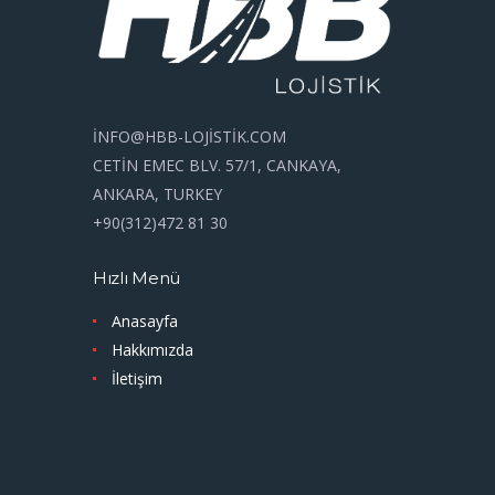
İNFO@HBB-LOJİSTİK.COM
CETİN EMEC BLV. 57/1, CANKAYA,
ANKARA, TURKEY
+90(312)472 81 30
Hızlı Menü
Anasayfa
Hakkımızda
İletişim