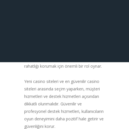
sunar.
Güvenilir casino siteleri, kullanıcıların
güvenliğini ve verilerini korumak için gerekli
güvenlik önlemlerini alır. Bu, kullanıcıların
oyun deneyimini daha rahat ve güvenli hale
getirir. Müşteri hizmetleri ve destek
hizmetleri, kullanıcıların bu güvenliği ve
rahatlığı korumak için önemli bir rol oynar.
Yeni casino siteleri ve en güvenilir casino
siteleri arasında seçim yaparken, müşteri
hizmetleri ve destek hizmetleri açısından
dikkatli olunmalıdır. Güvenilir ve
profesyonel destek hizmetleri, kullanıcıların
oyun deneyimini daha pozitif hale getirir ve
güvenliğini korur.