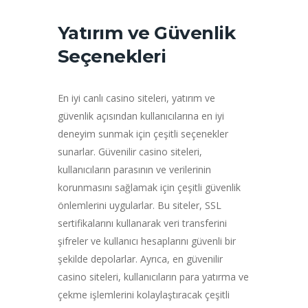
Yatırım ve Güvenlik
Seçenekleri
En iyi canlı casino siteleri, yatırım ve
güvenlik açısından kullanıcılarına en iyi
deneyim sunmak için çeşitli seçenekler
sunarlar. Güvenilir casino siteleri,
kullanıcıların parasının ve verilerinin
korunmasını sağlamak için çeşitli güvenlik
önlemlerini uygularlar. Bu siteler, SSL
sertifikalarını kullanarak veri transferini
şifreler ve kullanıcı hesaplarını güvenli bir
şekilde depolarlar. Ayrıca, en güvenilir
casino siteleri, kullanıcıların para yatırma ve
çekme işlemlerini kolaylaştıracak çeşitli