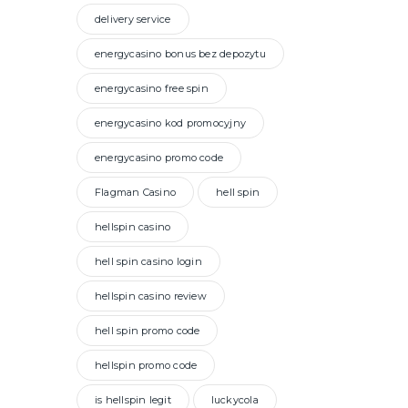
delivery service
energycasino bonus bez depozytu
energycasino free spin
energycasino kod promocyjny
energycasino promo code
Flagman Casino
hell spin
hellspin casino
hell spin casino login
hellspin casino review
hell spin promo code
hellspin promo code
is hellspin legit
luckycola