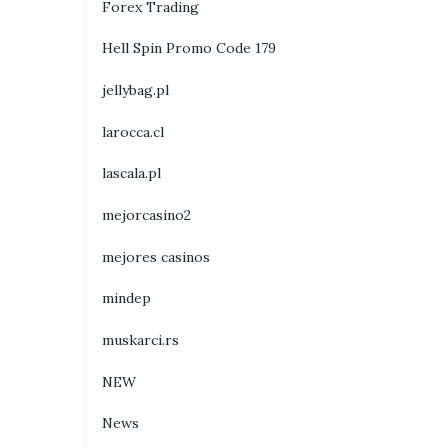
Forex Trading
Hell Spin Promo Code 179
jellybag.pl
larocca.cl
lascala.pl
mejorcasino2
mejores casinos
mindep
muskarci.rs
NEW
News