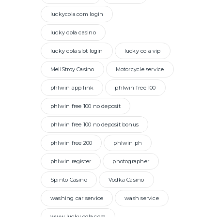
luckycola.com login
lucky cola casino
lucky cola slot login
lucky cola vip
MellStroy Casino
Motorcycle service
phlwin app link
phlwin free 100
phlwin free 100 no deposit
phlwin free 100 no deposit bonus
phlwin free 200
phlwin ph
phlwin register
photographer
Spinto Casino
Vodka Casino
washing car service
wash service
www.lucky cola.com