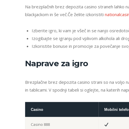
Na brezplačnih brez depozita casino straneh lahko naj
blackjackom in še več.Če želite izkoristiti
nationalcasi
Izberite igro, ki vam je všeč in se nanjo osredotoč
Izogibajte se igranju pod vplivom alkohola ali dro
Izkoristite bonuse in promocije za povečanje svo
Naprave za igro
Brezplačne brez depozita casino strani so na voljo na 
in tablicami. V spodnji tabeli si oglejte, na katerih 
Casino
Mobilni telef
Casino 888