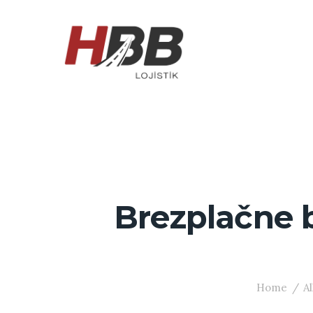
Brezplačne b
Home
Al