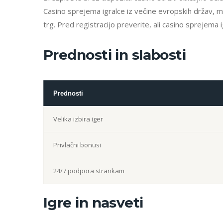
Casino sprejema igralce iz večine evropskih držav
trg. Pred registracijo preverite, ali casino sprejema 
Prednosti in slabosti
Prednosti
Velika izbira iger
Privlačni bonusi
24/7 podpora strankam
Igre in nasveti