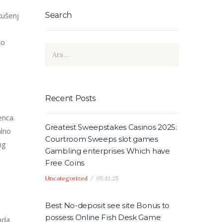
kušenj
Search
no
Arama:
Recent Posts
enca.
Greatest Sweepstakes Casinos 2025:
alno
Courtroom Sweeps slot games
ng
Gambling enterprises Which have
Free Coins
Uncategorized
05.12.25
Best No-deposit see site Bonus to
possess Online Fish Desk Game
nda