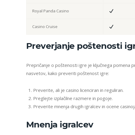
Royal Panda Casino
Casino Cruise
Preverjanje poštenosti ig
Prepričanje o poštenosti igre je ključnega pomena pr
nasvetov, kako preveriti poštenost igre:
Preverite, ali je casino licenciran in reguliran.
Preglejte izplačilne razmere in pogoje.
Preverite mnenja drugih igralcev in ocene casinoj
Mnenja igralcev