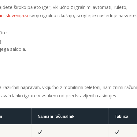
dete široko paleto iger, vključno z igralnimi avtomati, ruleto,
no-slovenija.si
svojo igralno izkušnjo, si oglejte naslednje nasvete:
ite.
g.
jega saldoja.
različnih napravah, vključno z mobilnimi telefoni, namiznimi računa
napravah lahko igrate v vsakem od predstavljenih casinojev:
on
Namizni računalnik
Tablica