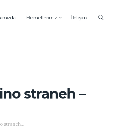
kımızda
Hizmetlerimiz
İletişim
ino straneh –
o straneh...