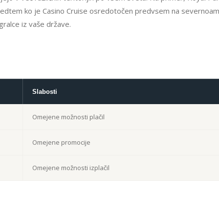
, medtem ko je Casino Cruise osredotočen predvsem na severnoame
igralce iz vaše države.
Slabosti
Omejene možnosti plačil
Omejene promocije
Omejene možnosti izplačil