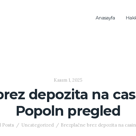
Anasayfa
Hak
Kasım 1, 2025
rez depozita na cas
Popoln pregled
l Posts
Uncategorized
Brezplačne brez depozita na casin