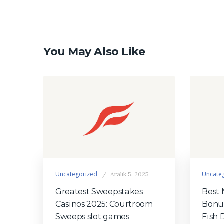
You May Also Like
Uncategorized
Uncate
Aralık 5, 2025
Greatest Sweepstakes
Best 
Casinos 2025: Courtroom
Bonus
Sweeps slot games
Fish