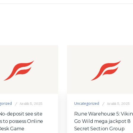
gorized
Uncategorized
Aralık 5, 2025
Aralık 5, 2025
No-deposit see site
Rune Warehouse 5: Vikin
 to possess Online
Go Wild mega jackpot 8
 Desk Game
Secret Section Group