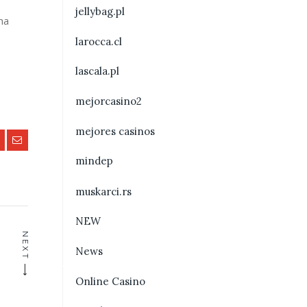
jellybag.pl
na
larocca.cl
lascala.pl
mejorcasino2
mejores casinos
mindep
muskarci.rs
NEW
NEXT
News
Online Casino