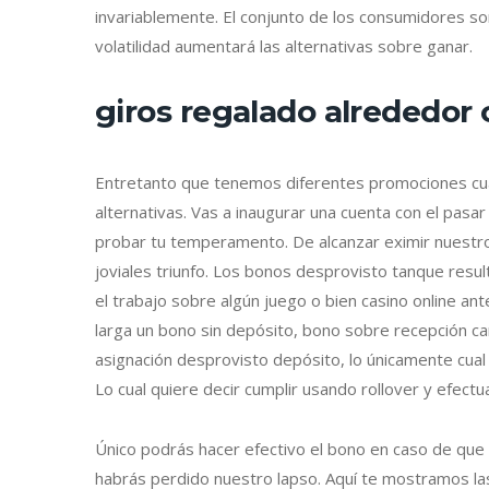
invariablemente. El conjunto de los consumidores s
volatilidad aumentará las alternativas sobre ganar.
giros regalado alrededor 
Entretanto que tenemos diferentes promociones cua
alternativas. Vas a inaugurar una cuenta con el pasa
probar tu temperamento. De alcanzar eximir nuestro
joviales triunfo. Los bonos desprovisto tanque resu
el trabajo sobre algún juego o bien casino online an
larga un bono sin depósito, bono sobre recepción c
asignación desprovisto depósito, lo únicamente cual 
Lo cual quiere decir cumplir usando rollover y efectu
Único podrás hacer efectivo el bono en caso de que c
habrás perdido nuestro lapso. Aquí te mostramos l