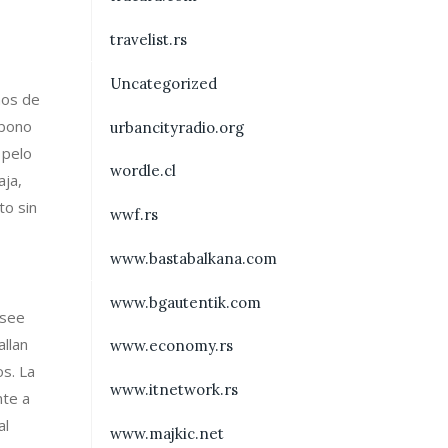
travelist.rs
Uncategorized
nos de
 bono
urbancityradio.org
 pelo
wordle.cl
aja,
to sin
wwf.rs
www.bastabalkana.com
www.bgautentik.com
osee
allan
www.economy.rs
s. La
www.itnetwork.rs
nte a
al
www.majkic.net