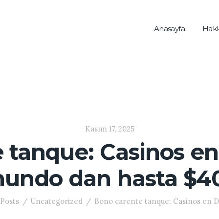
Anasayfa
Hak
Kasım 17, 2025
 tanque: Casinos en
mundo dan hasta $
 Posts
Uncategorized
Bono carente tanque: Casinos en De