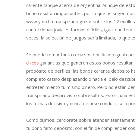
carente tanque acerca de Argentina. Aunque de esto
bono resultan importantes, por lo que os sugerimo
www y no ha transpirado gozar sobre los 12 eurillos
confeccionan joviales formas difíciles, igual que ten
veces, la selección de juegos serí­a limitada, lo que 
Se puede tomar tanto recursos bonificado igual que t
chicos
ganancias que generen estos bonos resultan 5
propósito de perfiles, las bonos carente depósito h
completo casino desplazándolo hacia el pelo descubr
entretenimiento tu mismo dinero. Pero no están pens
transpirado desprovisto sobresaltos. Eso sí, una es
los fechas decisivo y nunca dejarse conducir solo po
Como dijimos, cerciorate sobre atender atentamente l
tu bono falto depósito, con el fin de comprender cosa