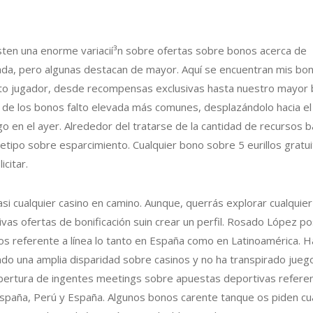
sten una enorme variacií³n sobre ofertas sobre bonos acerca de
da, pero algunas destacan de mayor. Aquí se encuentran mis bo
pleto jugador, desde recompensas exclusivas hasta nuestro mayor
s de los bonos falto elevada más comunes, desplazándolo hacia el
en el ayer. Alrededor del tratarse de la cantidad de recursos b
uetipo sobre esparcimiento. Cualquier bono sobre 5 eurillos gratui
citar.
asi cualquier casino en camino. Aunque, querrás explorar cualquier
tivas ofertas de bonificación suin crear un perfil. Rosado López p
os referente a línea lo tanto en España como en Latinoamérica. H
do una amplia disparidad sobre casinos y no ha transpirado juego
 cobertura de ingentes meetings sobre apuestas deportivas refere
España, Perú y España. Algunos bonos carente tanque os piden cu