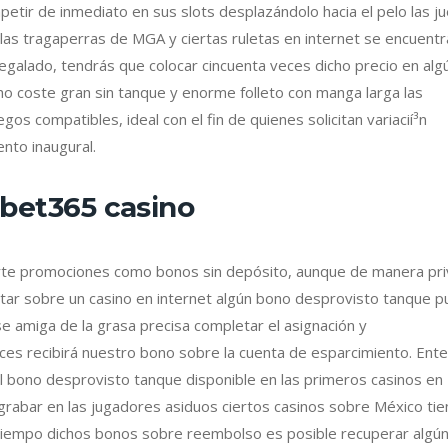
petir de inmediato en sus slots desplazándolo hacia el pelo las j
 las tragaperras de MGA y ciertas ruletas en internet se encuent
regalado, tendrás que colocar cincuenta veces dicho precio en alg
ho coste gran sin tanque y enorme folleto con manga larga las
gos compatibles, ideal con el fin de quienes solicitan variacií³n
nto inaugural.
 bet365 casino
rte promociones como bonos sin depósito, aunque de manera pri
tar sobre un casino en internet algún bono desprovisto tanque 
e amiga de la grasa precisa completar el asignación y
ces recibirá nuestro bono sobre la cuenta de esparcimiento. Ent
 bono desprovisto tanque disponible en las primeros casinos en
 grabar en las jugadores asiduos ciertos casinos sobre México ti
tiempo dichos bonos sobre reembolso es posible recuperar algú