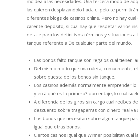
moldea a las necesidades. Una tercera modo de adq
las quieren desplazándolo hacia el pelo te permitirá
diferentes blogs de casinos online. Pero no hay cual
carente depósito, sí cual hay que respetar varios ins
detalle para los definitivos términos y situaciones 
tanque referente a De cualquier parte del mundo.
Las bonos falto tanque son regalos cual tienen la
Del mismo modo que una ruleta, comúnmente, el 
sobre puesta de los bonos sin tanque.
Los casinos además normalmente emprender lo que
y en â qué es lo primero? porcentaje, lo cual suel
A diferencia de los giros sin cargo cual recibes 
descuento sobre tragaperras con dinero real va si
Los bonos que necesitan sobre algún tanque par
igual que otras bonos.
Ciertos casinos igual que Winner posibilitan cual