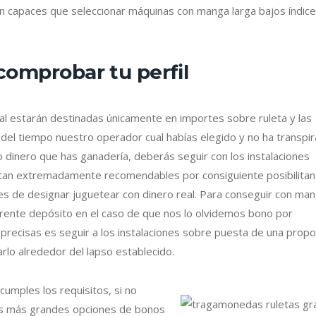
on capaces que seleccionar máquinas con manga larga bajos índic
comprobar tu perfil
l estarán destinadas únicamente en importes sobre ruleta y las
r del tiempo nuestro operador cual habías elegido y no ha transpi
 dinero que has ganadería, deberás seguir con los instalaciones
ltan extremadamente recomendables por consiguiente posibilitan 
tes de designar juguetear con dinero real. Para conseguir con ma
arente depósito en el caso de que nos lo olvidemos bono por
precisas es seguir a los instalaciones sobre puesta de una propos
arlo alrededor del lapso establecido.
umples los requisitos, si no
as más grandes opciones de bonos