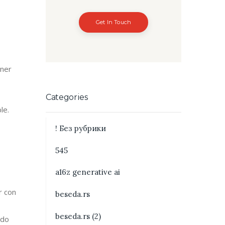
Get In Touch
oner
Categories
le.
! Без рубрики
545
a16z generative ai
r con
beseda.rs
beseda.rs (2)
ndo