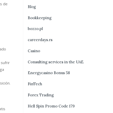
es de
Blog
Bookkeeping
bozzo.pl
careerdays.rs
rado
Casino
Consulting services in the UAE
sufrir
nga
Energycasino Bonus 58
ición.
FinTech
Forex Trading
Hell Spin Promo Code 179